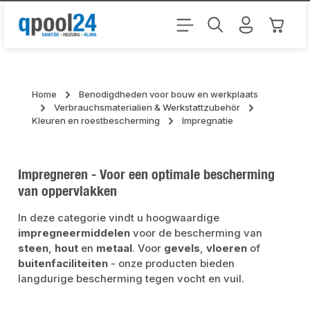
Ga naar de hoofdinhoud
Winkel
Home
Benodigdheden voor bouw en werkplaats
Verbrauchsmaterialien & Werkstattzubehör
Kleuren en roestbescherming
Impregnatie
Impregneren - Voor een optimale bescherming
van oppervlakken
In deze categorie vindt u hoogwaardige
impregneermiddelen
voor de bescherming van
steen
,
hout
en
metaal
. Voor
gevels
,
vloeren
of
buitenfaciliteiten
- onze producten bieden
langdurige bescherming tegen vocht en vuil.