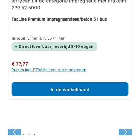
TecLine Premium impregneersteen/beton 5 l bus
Inhoud:
5 liter
(€ 15,55 / 1 liter)
Direct leverbaar, levertijd 8-10 dagen
Normale prijs:
€ 77,77
Prijzen incl. BTW en excl. verzendkosten
In de winkelmand
Laatst bekeken: