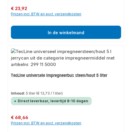
Normale prijs:
€ 23,92
Prijzen incl. BTW en excl. verzendkosten
In de winkelmand
TecLine universele impregneerbus steen/hout 5 liter
Inhoud:
5 liter
(€ 13,73 / 1 liter)
Direct leverbaar, levertijd 8-10 dagen
Normale prijs:
€ 68,66
Prijzen incl. BTW en excl. verzendkosten