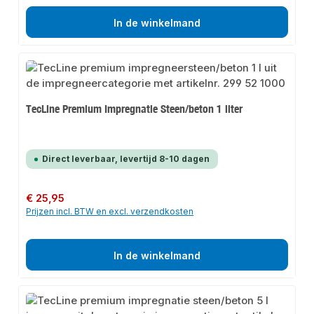
In de winkelmand
TecLine Premium Impregnatie Steen/beton 1 liter
Direct leverbaar, levertijd 8-10 dagen
Normale prijs:
€ 25,95
Prijzen incl. BTW en excl. verzendkosten
In de winkelmand