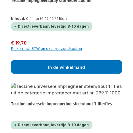
TecLine impregneerspray stof/leder 400 ml
Inhoud:
0.4 liter
(€ 49,45 / 1 liter)
Direct leverbaar, levertijd 8-10 dagen
Normale prijs:
€ 19,78
Prijzen incl. BTW en excl. verzendkosten
In de winkelmand
TecLine universele impregnering steen/hout 1 literfles
Direct leverbaar, levertijd 8-10 dagen