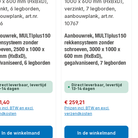
ouwrek, MULTIplus150
Aanbouwrek, MULTIplus150
ensysteem zonder
rekkensysteem zonder
oeven, 2500 x 1000 x
schroeven, 3000 x 1000 x
mm (HxBxD),
600 mm (HxBxD),
lvaniseerd, 6 legborden
gegalvaniseerd, 7 legborden
rect leverbaar, levertijd
Direct leverbaar, levertijd
-14 dagen
13-14 dagen
 prijs:
1,40
Normale prijs:
€ 259,21
n incl. BTW en excl.
Prijzen incl. BTW en excl.
ndkosten
verzendkosten
In de winkelmand
In de winkelmand