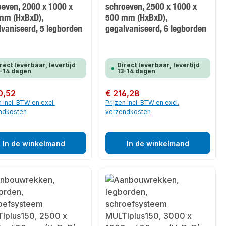
oeven, 2000 x 1000 x
schroeven, 2500 x 1000 x
mm (HxBxD),
500 mm (HxBxD),
lvaniseerd, 5 legborden
gegalvaniseerd, 6 legborden
rect leverbaar, levertijd
Direct leverbaar, levertijd
-14 dagen
13-14 dagen
 prijs:
0,52
Normale prijs:
€ 216,28
n incl. BTW en excl.
Prijzen incl. BTW en excl.
ndkosten
verzendkosten
In de winkelmand
In de winkelmand