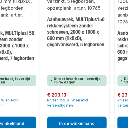
Aanbouwrek, MULTIplus150
rekkensysteem zonder
schroeven, 2000 x 1000 x
k, MULTIplus150
Aanb
600 mm (HxBxD),
eem zonder
rekk
gegalvaniseerd, 5 legborden
 3000 x 1000 x
schr
xBxD),
600 
eerd, 7 legborden
gega
verbaar, levertijd
Direct leverbaar, levertijd
Di
gen
13-14 dagen
13
Normale prijs:
€ 203,13
Normale
€ 23
BTW en excl.
Prijzen incl. BTW en excl.
Prijze
en
verzendkosten
verze
 winkelmand
In de winkelmand