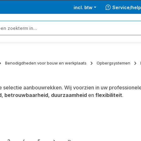
incl. btw
Service/hel
Benodigdheden voor bouw en werkplaats
Opbergsystemen
 selectie aanbouwrekken. Wij voorzien in uw professione
d
,
betrouwbaarheid
,
duurzaamheid
en
flexibiliteit
.