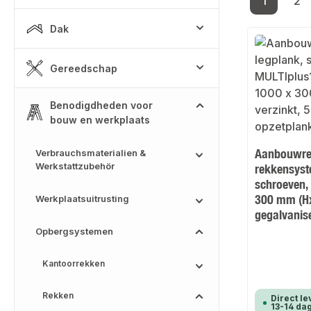
1
2
Pagina
Pa
Dak
Gereedschap
Benodigdheden voor
bouw en werkplaats
Aanbouwre
Verbrauchsmaterialien &
Werkstattzubehör
rekkensyst
schroeven,
300 mm (H
Werkplaatsuitrusting
gegalvanis
Opbergsystemen
Kantoorrekken
Rekken
Direct le
13-14 da