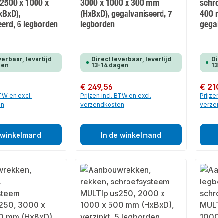
 2500 x 1000 x
3000 x 1000 x 300 mm
schr
xBxD),
(HxBxD), gegalvaniseerd, 7
400 
eerd, 6 legborden
legborden
gega
verbaar, levertijd
Direct leverbaar, levertijd
Di
gen
13-14 dagen
13
Normale prijs:
€ 249,56
Normale
€ 21
BTW en excl.
Prijzen incl. BTW en excl.
Prijze
en
verzendkosten
verze
 winkelmand
In de winkelmand