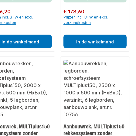
 prijs:
6,20
Normale prijs:
€ 178,60
n incl. BTW en excl.
Prijzen incl. BTW en excl.
ndkosten
verzendkosten
In de winkelmand
In de winkelmand
ouwrek, MULTIplus150
Aanbouwrek, MULTIplus150
ensysteem zonder
rekkensysteem zonder