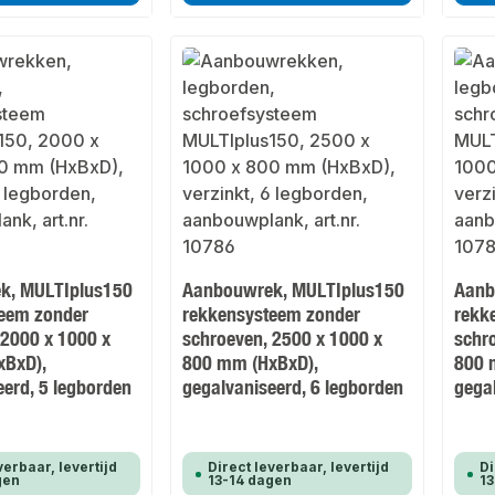
k, MULTIplus150
Aanbouwrek, MULTIplus150
Aanb
eem zonder
rekkensysteem zonder
rekk
 2000 x 1000 x
schroeven, 2500 x 1000 x
schr
xBxD),
800 mm (HxBxD),
800 
eerd, 5 legborden
gegalvaniseerd, 6 legborden
gega
verbaar, levertijd
Direct leverbaar, levertijd
Di
gen
13-14 dagen
13