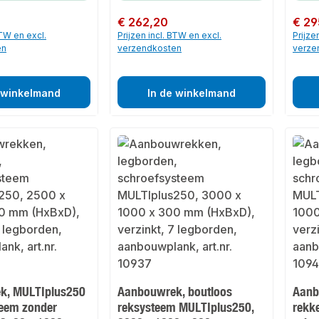
Normale prijs:
€ 262,20
Normale
€ 29
BTW en excl.
Prijzen incl. BTW en excl.
Prijze
en
verzendkosten
verze
 winkelmand
In de winkelmand
k, MULTIplus250
Aanbouwrek, boutloos
Aanb
eem zonder
reksysteem MULTIplus250,
rekk