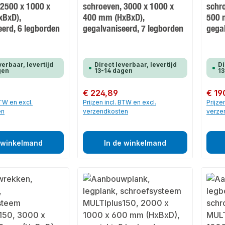
 2500 x 1000 x
schroeven, 3000 x 1000 x
schr
xBxD),
400 mm (HxBxD),
500 
eerd, 6 legborden
gegalvaniseerd, 7 legborden
gega
verbaar, levertijd
Direct leverbaar, levertijd
Di
gen
13-14 dagen
13
Normale prijs:
€ 224,89
Normale
€ 19
BTW en excl.
Prijzen incl. BTW en excl.
Prijze
en
verzendkosten
verze
 winkelmand
In de winkelmand