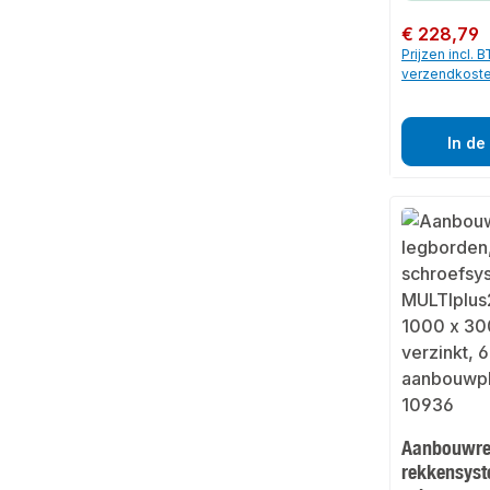
Normale prijs:
€ 228,79
Prijzen incl. 
verzendkost
In de
Aanbouwre
rekkensyst