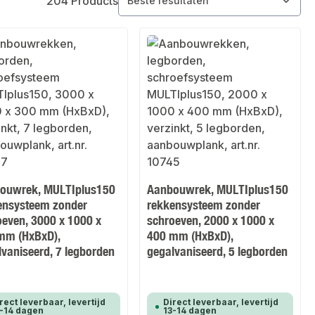
204 Products
ouwrek, MULTIplus150
Aanbouwrek, MULTIplus150
ensysteem zonder
rekkensysteem zonder
oeven, 3000 x 1000 x
schroeven, 2000 x 1000 x
mm (HxBxD),
400 mm (HxBxD),
lvaniseerd, 7 legborden
gegalvaniseerd, 5 legborden
rect leverbaar, levertijd
Direct leverbaar, levertijd
-14 dagen
13-14 dagen