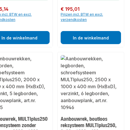
 prijs:
5,14
Normale prijs:
€ 195,01
n incl. BTW en excl.
Prijzen incl. BTW en excl.
ndkosten
verzendkosten
In de winkelmand
In de winkelmand
ouwrek, MULTIplus250
Aanbouwrek, boutloos
ensysteem zonder
reksysteem MULTIplus250,