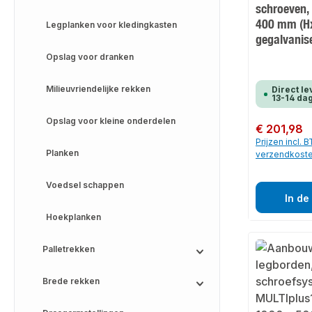
schroeven,
400 mm (H
Legplanken voor kledingkasten
gegalvanis
Opslag voor dranken
Milieuvriendelijke rekken
Direct le
13-14 da
Opslag voor kleine onderdelen
Normale prijs:
€ 201,98
Prijzen incl. 
Planken
verzendkost
Voedsel schappen
In de
Hoekplanken
Palletrekken
Brede rekken