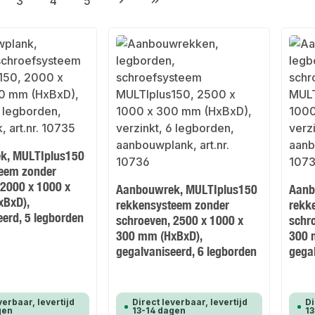
3
4
5
gina
Pagina
Pagina
Pagina
k, MULTIplus150
eem zonder
 2000 x 1000 x
Aanbouwrek, MULTIplus150
Aanb
xBxD),
rekkensysteem zonder
rekk
eerd, 5 legborden
schroeven, 2500 x 1000 x
schr
300 mm (HxBxD),
300 
gegalvaniseerd, 6 legborden
gega
verbaar, levertijd
Direct leverbaar, levertijd
Di
gen
13-14 dagen
13