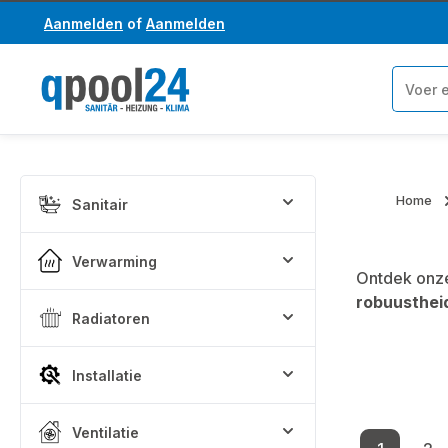
Aanmelden
of
Aanmelden
a naar de hoofdinhoud
Ga naar de zoekopdracht
Home
Sanitair
Verwarming
Ontdek onze
robuusthei
Radiatoren
Installatie
Ventilatie