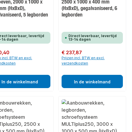
oeven, 2000 x 1000 x
2500 x 1000 x 400 mm
mm (HxBxD),
(HxBxD), gegalvaniseerd, 6
lvaniseerd, 5 legborden
legborden
rect leverbaar, levertijd
Direct leverbaar, levertijd
-14 dagen
13-14 dagen
 prijs:
0,40
Normale prijs:
€ 237,87
n incl. BTW en excl.
Prijzen incl. BTW en excl.
ndkosten
verzendkosten
In de winkelmand
In de winkelmand