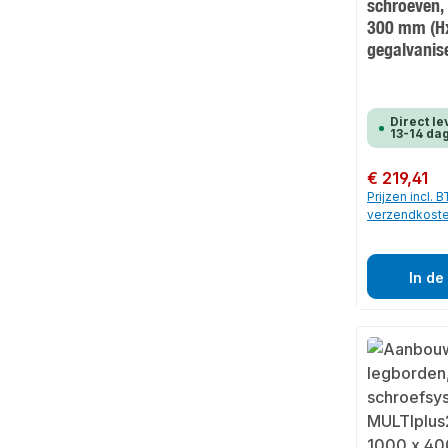
schroeven,
300 mm (H
gegalvanis
Direct le
13-14 da
Normale prijs:
€ 219,41
Prijzen incl. 
verzendkost
In de