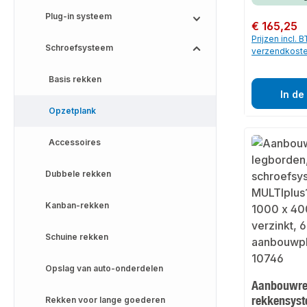
Plug-in systeem
Normale prijs:
€ 165,25
Prijzen incl. 
Schroefsysteem
verzendkost
Basis rekken
In de
Opzetplank
Accessoires
Dubbele rekken
Kanban-rekken
Schuine rekken
Opslag van auto-onderdelen
Aanbouwre
rekkensyst
Rekken voor lange goederen