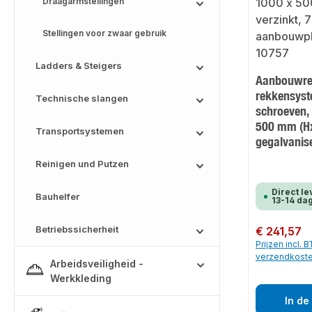
Draagarmstellingen
Stellingen voor zwaar gebruik
Ladders & Steigers
Aanbouwre
rekkensyst
Technische slangen
schroeven,
500 mm (H
Transportsystemen
gegalvanis
Reinigen und Putzen
Direct le
Bauhelfer
13-14 da
Betriebssicherheit
Normale prijs:
€ 241,57
Prijzen incl. 
verzendkost
Arbeidsveiligheid -
Werkkleding
In de