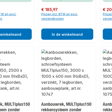
Normale prijs:
€ 185,97
Normale
€ 20
BTW en excl.
Prijzen incl. BTW en excl.
Prijze
en
verzendkosten
verze
 winkelmand
In de winkelmand
k, MULTIplus150
Aanbouwrek, MULTIplus150
Aanb
eem zonder
rekkensysteem zonder
rekk