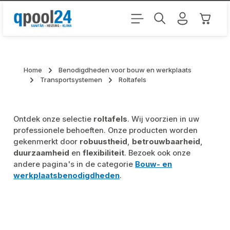
Ga naar de hoofdinhoud
Winkel
Home
Benodigdheden voor bouw en werkplaats
Transportsystemen
Roltafels
Ontdek onze selectie
roltafels
. Wij voorzien in uw
professionele behoeften. Onze producten worden
gekenmerkt door
robuustheid
,
betrouwbaarheid
,
duurzaamheid
en
flexibiliteit
. Bezoek ook onze
andere pagina's in de categorie
Bouw- en
werkplaatsbenodigdheden
.