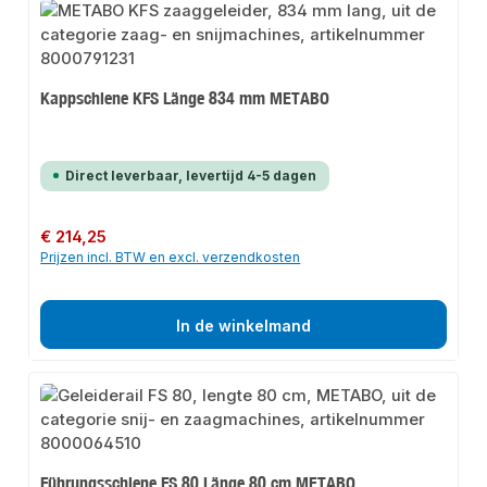
Kappschiene KFS Länge 834 mm METABO
Direct leverbaar, levertijd 4-5 dagen
Normale prijs:
€ 214,25
Prijzen incl. BTW en excl. verzendkosten
In de winkelmand
Führungsschiene FS 80 Länge 80 cm METABO