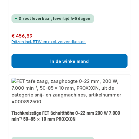
Direct leverbaar, levertijd 4-5 dagen
Normale prijs:
€ 456,89
Prijzen incl. BTW en excl. verzendkosten
In de winkelmand
Tischkreissäge FET Schnitthöhe 0–22 mm 200 W 7.000
min⁻¹ 50–85 × 10 mm PROXXON