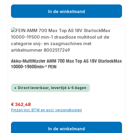
In de winkelmand
Akku-MultiMaster AMM 700 Max Top AS 18V StarlockMax
10000-19500min-¹ FEIN
Direct leverbaar, levertijd 4-5 dagen
Normale prijs:
€ 362,48
Prijzen incl. BTW en excl. verzendkosten
In de winkelmand