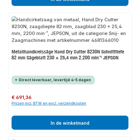
Metallhandkreissäge Hand Dry Cutter 8230N Schnitttiefe
82 mm Sägeblatt 230 × 25,4 mm 2.200 min⁻¹ JEPSON
Direct leverbaar, levertijd 4-5 dagen
Normale prijs:
€ 691,36
Prijzen incl. BTW en excl. verzendkosten
In de winkelmand