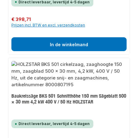
Direct leverbaar, levertijd 4-5 dagen
Normale prijs:
€ 398,71
Prijzen incl. BTW en excl. verzendkosten
In de winkelmand
Baukreissäge BKS 501 Schnitthöhe 150 mm Sägeblatt 500
× 30 mm 4,2 kW 400 V / 50 Hz HOLZSTAR
Direct leverbaar, levertijd 4-5 dagen