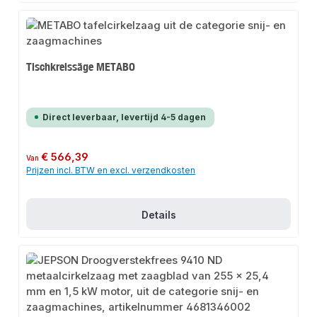
Tischkreissäge METABO
Direct leverbaar, levertijd 4-5 dagen
Normale prijs:
€ 566,39
Van
Prijzen incl. BTW en excl. verzendkosten
Details