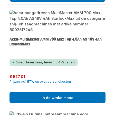
Akku-MultiMaster AMM 700 Max Top 4,0Ah AS 18V 4Ah
StarlockMax
Direct leverbaar, levertijd 4-5 dagen
Normale prijs:
€ 577,01
Prijzen incl. BTW en excl. verzendkosten
In de winkelmand