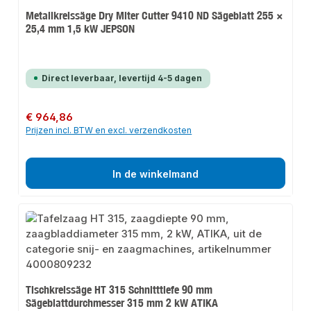
Metallkreissäge Dry Miter Cutter 9410 ND Sägeblatt 255 ×
25,4 mm 1,5 kW JEPSON
Direct leverbaar, levertijd 4-5 dagen
Normale prijs:
€ 964,86
Prijzen incl. BTW en excl. verzendkosten
In de winkelmand
Tischkreissäge HT 315 Schnitttiefe 90 mm
Sägeblattdurchmesser 315 mm 2 kW ATIKA