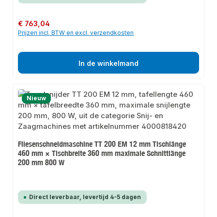
Normale prijs:
€ 763,04
Prijzen incl. BTW en excl. verzendkosten
In de winkelmand
Nieuw
Fliesenschneidmaschine TT 200 EM 12 mm Tischlänge
460 mm × Tischbreite 360 mm maximale Schnittlänge
200 mm 800 W
Direct leverbaar, levertijd 4-5 dagen