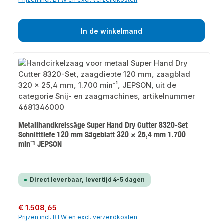
In de winkelmand
Metallhandkreissäge Super Hand Dry Cutter 8320-Set
Schnitttiefe 120 mm Sägeblatt 320 × 25,4 mm 1.700
min⁻¹ JEPSON
Direct leverbaar, levertijd 4-5 dagen
Normale prijs:
€ 1.508,65
Prijzen incl. BTW en excl. verzendkosten