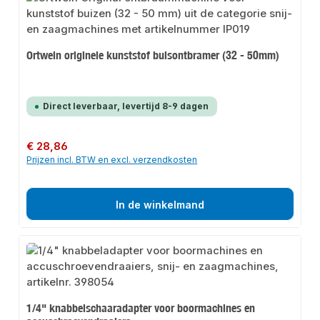
Ortwein originele kunststof buisontbramer (32 - 50mm)
Direct leverbaar, levertijd 8-9 dagen
Normale prijs:
€ 28,86
Prijzen incl. BTW en excl. verzendkosten
In de winkelmand
1/4" knabbelschaaradapter voor boormachines en