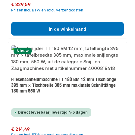
Normale prijs:
€ 329,59
Prijzen incl. BTW en excl. verzendkosten
In de winkelmand
Nieuw
Fliesenschneidmaschine TT 180 BM 12 mm Tischlänge
395 mm × Tischbreite 385 mm maximale Schnittlänge
180 mm 550 W
Direct leverbaar, levertijd 4-5 dagen
Normale prijs:
€ 214,49
Prijzen incl. BTW en excl. verzendkosten