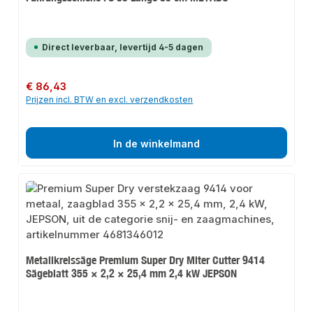
Direct leverbaar, levertijd 4-5 dagen
Normale prijs:
€ 86,43
Prijzen incl. BTW en excl. verzendkosten
In de winkelmand
Metallkreissäge Premium Super Dry Miter Cutter 9414
Sägeblatt 355 × 2,2 × 25,4 mm 2,4 kW JEPSON