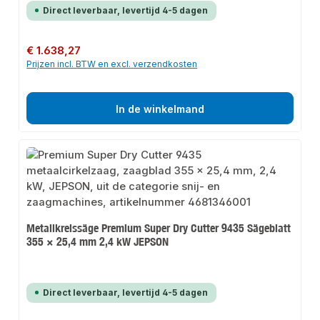
Direct leverbaar, levertijd 4-5 dagen
Normale prijs:
€ 1.638,27
Prijzen incl. BTW en excl. verzendkosten
In de winkelmand
Metallkreissäge Premium Super Dry Cutter 9435 Sägeblatt
355 × 25,4 mm 2,4 kW JEPSON
Direct leverbaar, levertijd 4-5 dagen