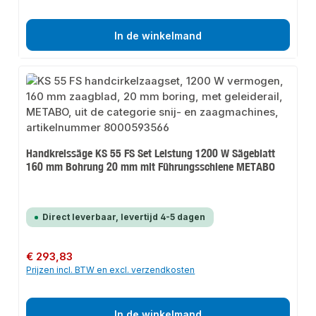
In de winkelmand
Handkreissäge KS 55 FS Set Leistung 1200 W Sägeblatt
160 mm Bohrung 20 mm mit Führungsschiene METABO
Direct leverbaar, levertijd 4-5 dagen
Normale prijs:
€ 293,83
Prijzen incl. BTW en excl. verzendkosten
In de winkelmand