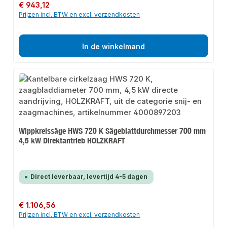
Normale prijs:
€ 943,12
Prijzen incl. BTW en excl. verzendkosten
In de winkelmand
Wippkreissäge HWS 720 K Sägeblattdurchmesser 700 mm
4,5 kW Direktantrieb HOLZKRAFT
Direct leverbaar, levertijd 4-5 dagen
Normale prijs:
€ 1.106,56
Prijzen incl. BTW en excl. verzendkosten