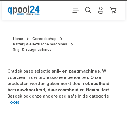
Ga naar de hoofdinhoud
Winkel
Home
Gereedschap
Batterij & elektrische machines
Snij- & zaagmachines
Ontdek onze selectie
snij- en zaagmachines
. Wij
voorzien in uw professionele behoeften. Onze
producten worden gekenmerkt door
robuustheid
,
betrouwbaarheid
,
duurzaamheid
en
flexibiliteit
.
Bezoek ook onze andere pagina's in de categorie
Tools
.