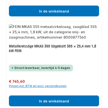
In de winkelmand
Metallkreissäge MKAS 355 Sägeblatt 355 × 25,4 mm 1,8
kW FEIN
Direct leverbaar, levertijd 4-5 dagen
Normale prijs:
€ 745,60
Prijzen incl. BTW en excl. verzendkosten
In de winkelmand