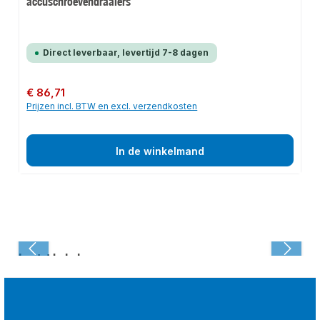
accuschroevendraaiers
Direct leverbaar, levertijd 7-8 dagen
Normale prijs:
€ 86,71
Prijzen incl. BTW en excl. verzendkosten
In de winkelmand
Laatst bekeken: