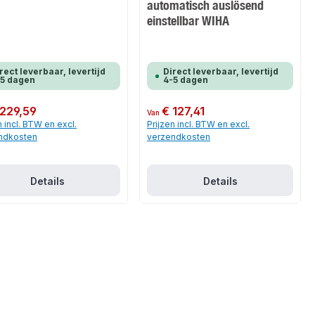
automatisch auslösend
einstellbar WIHA
rect leverbaar, levertijd
Direct leverbaar, levertijd
-5 dagen
4-5 dagen
 prijs:
 229,59
Normale prijs:
€ 127,41
Van
n incl. BTW en excl.
Prijzen incl. BTW en excl.
ndkosten
verzendkosten
Details
Details