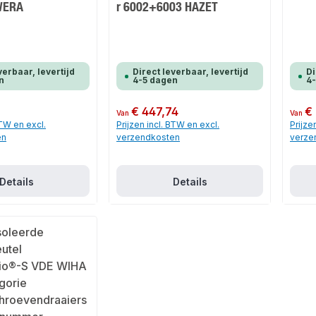
 WERA
r 6002+6003 HAZET
verbaar, levertijd
Direct leverbaar, levertijd
Di
n
4-5 dagen
4
Normale prijs:
€ 447,74
Normale
€
Van
Van
BTW en excl.
Prijzen incl. BTW en excl.
Prijze
en
verzendkosten
verze
Details
Details