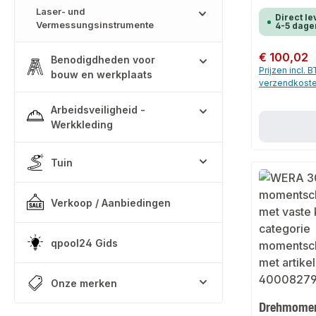
Laser- und
Direct le
Vermessungsinstrumente
4-5 dage
Normale prijs:
€ 100,02
Benodigdheden voor
Prijzen incl. 
bouw en werkplaats
verzendkost
Arbeidsveiligheid -
Werkkleding
Tuin
Verkoop / Aanbiedingen
qpool24 Gids
Onze merken
Drehmomen