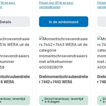
BTW en excl.
Prijzen incl. BTW en excl.
Prijze
en
verzendkosten
verze
Details
In de winkelmand
tschraubendrehe
Drehmomentschraubendrehe
Dreh
16 WERA
r 7442+7443 WERA
r 74
verbaar, levertijd
Direct leverbaar, levertijd
Di
n
4-5 dagen
4