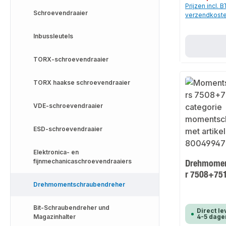
Prijzen incl. 
Schroevendraaier
verzendkost
Inbussleutels
TORX-schroevendraaier
TORX haakse schroevendraaier
VDE-schroevendraaier
ESD-schroevendraaier
Elektronica- en
fijnmechanicaschroevendraaiers
Drehmomen
r 7508+75
Drehmomentschraubendreher
Bit-Schraubendreher und
Direct le
Magazinhalter
4-5 dage