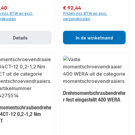
 prijs:
,40
Normale prijs:
€ 92,44
n incl. BTW en excl.
Prijzen incl. BTW en excl.
ndkosten
verzendkosten
Details
In de winkelmand
Drehmomentschraubendrehe
r fest eingestellt 400 WERA
momentschraubendrehe
04CT-12 0,2-1,2 Nm
ET