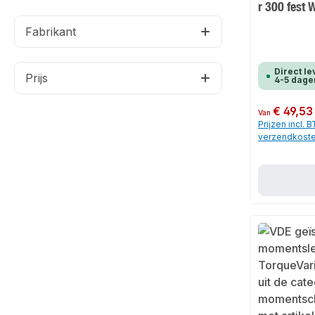
r 300 fest
Fabrikant
Direct le
Prijs
4-5 dage
Normale prijs:
€ 49,53
Van
Prijzen incl. 
verzendkost