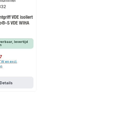
riff VDE isoliert
io®-S VDE WIHA
verbaar, levertijd
n
7
BTW en excl.
en
Details