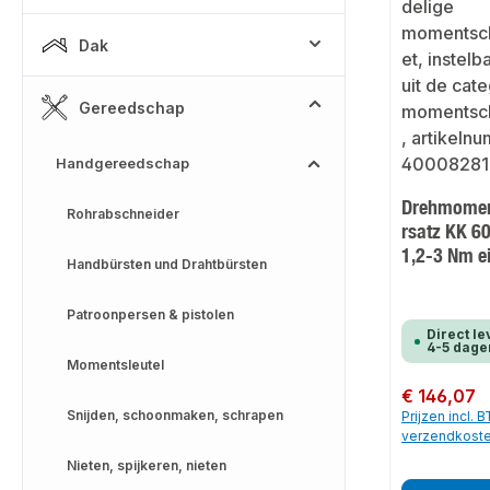
Dak
Gereedschap
Handgereedschap
Drehmomen
Rohrabschneider
rsatz KK 60
1,2-3 Nm e
Handbürsten und Drahtbürsten
Patroonpersen & pistolen
Direct le
4-5 dage
Momentsleutel
Normale prijs:
€ 146,07
Snijden, schoonmaken, schrapen
Prijzen incl. 
verzendkost
Nieten, spijkeren, nieten