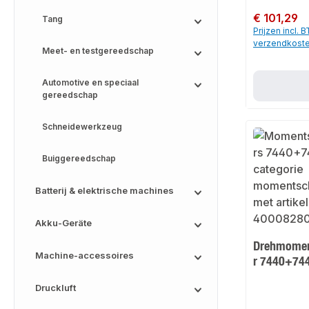
Normale prijs:
€ 101,29
Tang
Prijzen incl. 
verzendkost
Meet- en testgereedschap
Automotive en speciaal
gereedschap
Schneidewerkzeug
Buiggereedschap
Batterij & elektrische machines
Akku-Geräte
Drehmomen
Machine-accessoires
r 7440+74
Druckluft