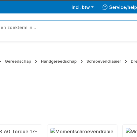
incl. btw
Service/hel
Gereedschap
Handgereedschap
Schroevendraaier
Dr