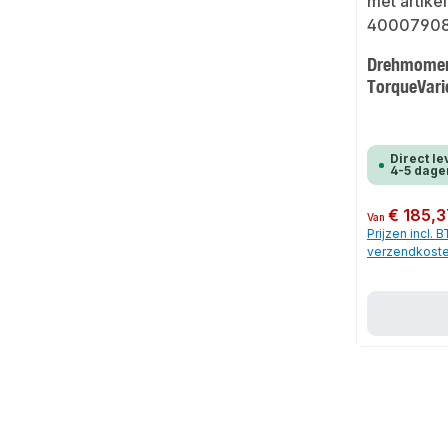
Drehmomentg
TorqueVar
Direct le
4-5 dage
Normale prijs:
€ 185,3
Van
Prijzen incl. 
verzendkost