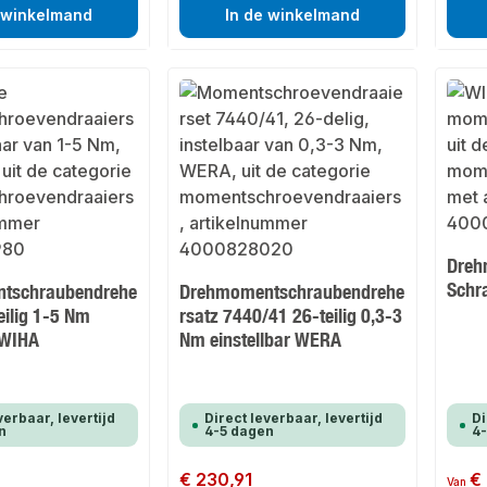
 winkelmand
In de winkelmand
Dreh
Schr
tschraubendrehe
Drehmomentschraubendrehe
eilig 1-5 Nm
rsatz 7440/41 26-teilig 0,3-3
 WIHA
Nm einstellbar WERA
verbaar, levertijd
Direct leverbaar, levertijd
Di
n
4-5 dagen
4
Normale prijs:
€ 230,91
Normale
€
Van