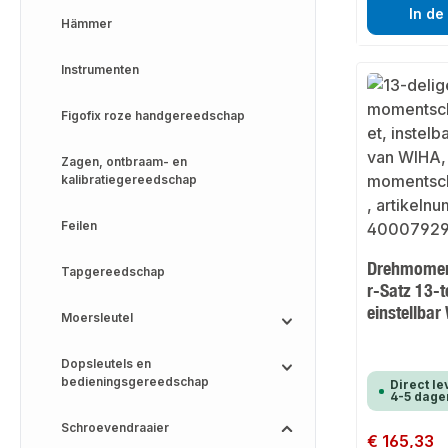
In de
Hämmer
Instrumenten
Figofix roze handgereedschap
Zagen, ontbraam- en
kalibratiegereedschap
Feilen
Drehmomen
Tapgereedschap
r-Satz 13-t
einstellbar
Moersleutel
Dopsleutels en
bedieningsgereedschap
Direct le
4-5 dage
Schroevendraaier
Normale prijs:
€ 165,33