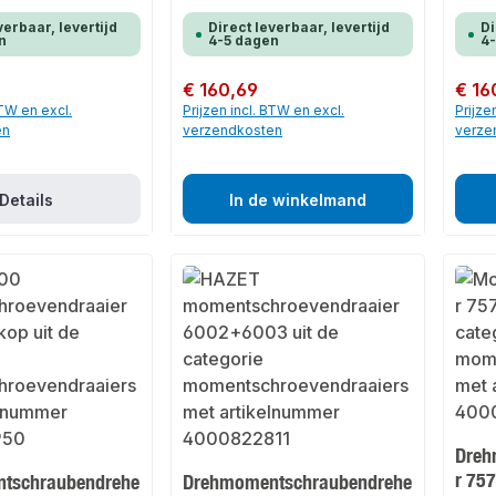
verbaar, levertijd
Direct leverbaar, levertijd
Di
n
4-5 dagen
4
Normale prijs:
€ 160,69
Normale
€ 16
BTW en excl.
Prijzen incl. BTW en excl.
Prijze
en
verzendkosten
verze
Details
In de winkelmand
Dreh
r 75
tschraubendrehe
Drehmomentschraubendrehe