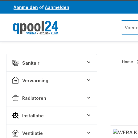
Aanmelden
of
Aanmelden
a naar de hoofdinhoud
Ga naar de zoekopdracht
Home
Sanitair
Verwarming
Radiatoren
Installatie
Ventilatie