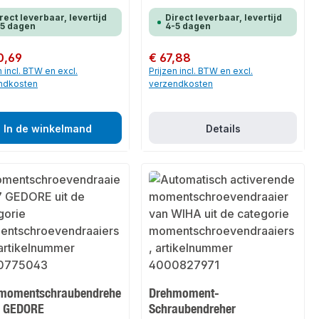
rect leverbaar, levertijd
Direct leverbaar, levertijd
-5 dagen
4-5 dagen
 prijs:
0,69
Normale prijs:
€ 67,88
n incl. BTW en excl.
Prijzen incl. BTW en excl.
ndkosten
verzendkosten
In de winkelmand
Details
momentschraubendrehe
Drehmoment-
7 GEDORE
Schraubendreher