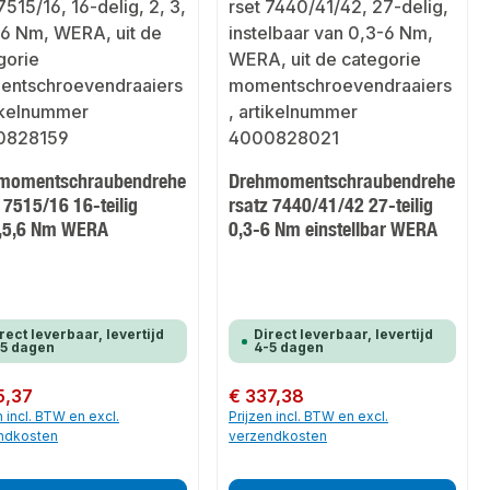
momentschraubendrehe
Drehmomentschraubendrehe
 7515/16 16-teilig
rsatz 7440/41/42 27-teilig
4,5,6 Nm WERA
0,3-6 Nm einstellbar WERA
rect leverbaar, levertijd
Direct leverbaar, levertijd
-5 dagen
4-5 dagen
 prijs:
5,37
Normale prijs:
€ 337,38
n incl. BTW en excl.
Prijzen incl. BTW en excl.
ndkosten
verzendkosten