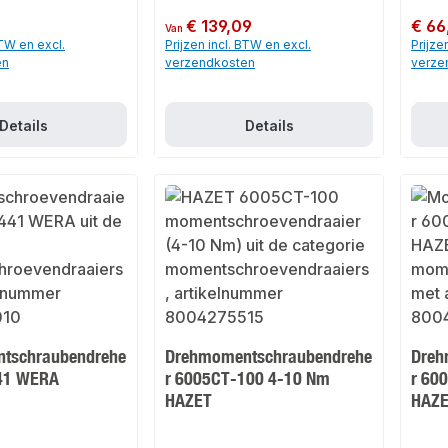
Normale prijs:
€ 139,09
Normale
€ 66
Van
BTW en excl.
Prijzen incl. BTW en excl.
Prijze
en
verzendkosten
verze
Details
Details
tschraubendrehe
Drehmomentschraubendrehe
Dreh
41 WERA
r 6005CT-100 4-10 Nm
r 60
HAZET
HAZ