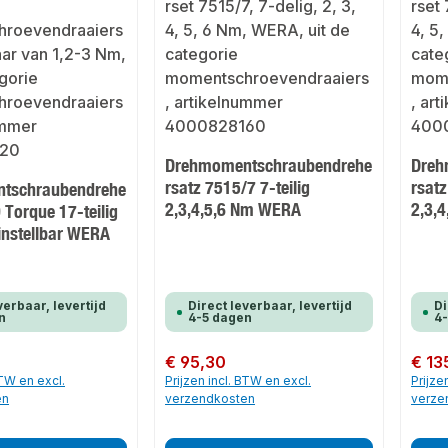
Drehmomentschraubendrehe
Dreh
rsatz 7515/7 7-teilig
rsatz
tschraubendrehe
2,3,4,5,6 Nm WERA
2,3,
 Torque 17-teilig
instellbar WERA
verbaar, levertijd
Direct leverbaar, levertijd
Di
n
4-5 dagen
4
Normale prijs:
€ 95,30
Normale
€ 13
BTW en excl.
Prijzen incl. BTW en excl.
Prijze
en
verzendkosten
verze