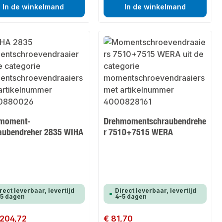
In de winkelmand
In de winkelmand
moment-
Drehmomentschraubendrehe
aubendreher 2835 WIHA
r 7510+7515 WERA
rect leverbaar, levertijd
Direct leverbaar, levertijd
-5 dagen
4-5 dagen
 prijs:
 204,72
Normale prijs:
€ 81,70