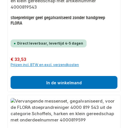
stoepreiniger geel gegalvaniseerd zonder handgreep
FLORA
Direct leverbaar, levertijd 4-5 dagen
Normale prijs:
€ 33,53
Prijzen incl. BTW en excl. verzendkosten
In de winkelmand