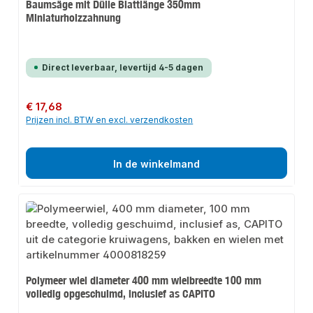
Baumsäge mit Dülle Blattlänge 350mm
Miniaturholzzahnung
Direct leverbaar, levertijd 4-5 dagen
Normale prijs:
€ 17,68
Prijzen incl. BTW en excl. verzendkosten
In de winkelmand
Polymeer wiel diameter 400 mm wielbreedte 100 mm
volledig opgeschuimd, inclusief as CAPITO