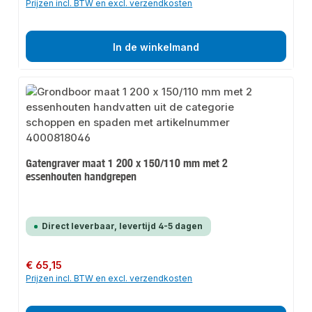
Prijzen incl. BTW en excl. verzendkosten
In de winkelmand
Gatengraver maat 1 200 x 150/110 mm met 2
essenhouten handgrepen
Direct leverbaar, levertijd 4-5 dagen
Normale prijs:
€ 65,15
Prijzen incl. BTW en excl. verzendkosten