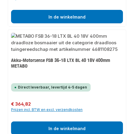
In de winkelmand
Akku-Motorsense FSB 36-18 LTX BL 40 18V 400mm
METABO
Direct leverbaar, levertijd 4-5 dagen
Normale prijs:
€ 364,82
Prijzen incl. BTW en excl. verzendkosten
In de winkelmand