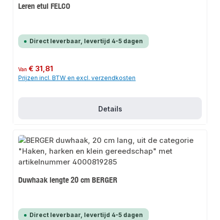
Leren etui FELCO
Direct leverbaar, levertijd 4-5 dagen
Normale prijs:
€ 31,81
Van
Prijzen incl. BTW en excl. verzendkosten
Details
Duwhaak lengte 20 cm BERGER
Direct leverbaar, levertijd 4-5 dagen