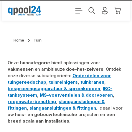
Ga naar de hoofdinhoud
Winkel
Home
Tuin
Onze
tuincategorie
biedt oplossingen voor
vakmensen
en ambitieuze
doe-het-zelvers
. Ontdek
onze diverse subcategorieën:
Onderdelen voor
tuingereedschap
,
tuinreinigers
,
tuinkranen
,
besproeiingsapparatuur & sproeikoppen
,
IBC-
tanksysteem
,
MS-voetventielen & doorvoeren
,
regenwaterbenutting
,
slangaansluitingen &
fittingen
,
slangaansluitingen & fittingen
. Ideaal voor
uw
huis- en gebouwtechnische
projecten en
een
breed scala aan installaties
.