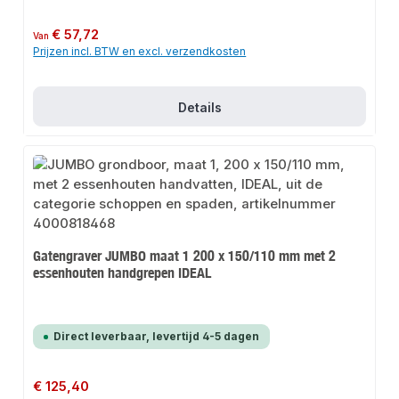
Normale prijs:
€ 57,72
Van
Prijzen incl. BTW en excl. verzendkosten
Details
Gatengraver JUMBO maat 1 200 x 150/110 mm met 2
essenhouten handgrepen IDEAL
Direct leverbaar, levertijd 4-5 dagen
Normale prijs:
€ 125,40