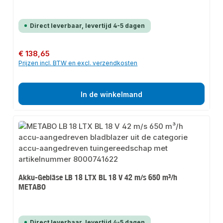
Direct leverbaar, levertijd 4-5 dagen
Normale prijs:
€ 138,65
Prijzen incl. BTW en excl. verzendkosten
In de winkelmand
Akku-Gebläse LB 18 LTX BL 18 V 42 m/s 650 m³/h
METABO
Direct leverbaar, levertijd 4-5 dagen