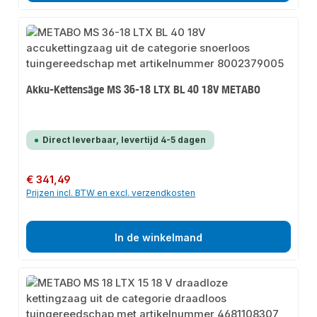
Akku-Kettensäge MS 36-18 LTX BL 40 18V METABO
Direct leverbaar, levertijd 4-5 dagen
Normale prijs:
€ 341,49
Prijzen incl. BTW en excl. verzendkosten
In de winkelmand