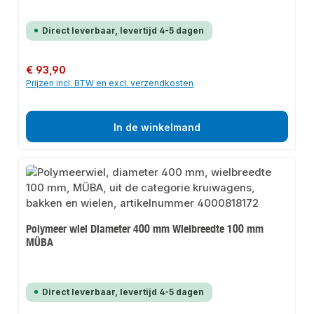
Direct leverbaar, levertijd 4-5 dagen
Normale prijs:
€ 93,90
Prijzen incl. BTW en excl. verzendkosten
In de winkelmand
Polymeer wiel Diameter 400 mm Wielbreedte 100 mm
MÜBA
Direct leverbaar, levertijd 4-5 dagen