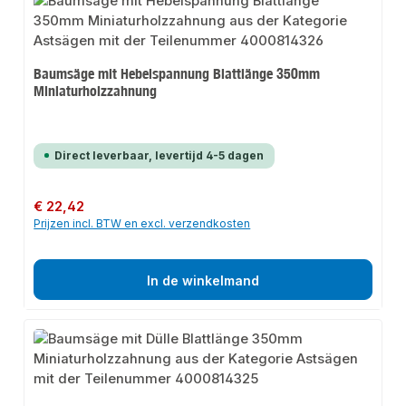
Baumsäge mit Hebelspannung Blattlänge 350mm
Miniaturholzzahnung
Direct leverbaar, levertijd 4-5 dagen
Normale prijs:
€ 22,42
Prijzen incl. BTW en excl. verzendkosten
In de winkelmand