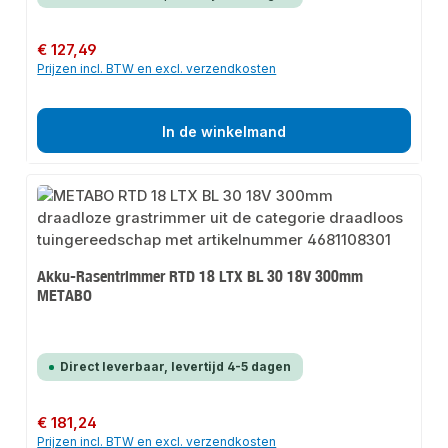
Normale prijs:
€ 127,49
Prijzen incl. BTW en excl. verzendkosten
In de winkelmand
Akku-Rasentrimmer RTD 18 LTX BL 30 18V 300mm
METABO
Direct leverbaar, levertijd 4-5 dagen
Normale prijs:
€ 181,24
Prijzen incl. BTW en excl. verzendkosten