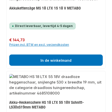
Akkukettensäge MS 18 LTX 15 18 V METABO
Direct leverbaar, levertijd 4-5 dagen
Normale prijs:
€ 144,73
Prijzen incl. BTW en excl. verzendkosten
In de winkelmand
Akku-Heckenschere HS 18 LTX 55 18V Schnitt-
L530xS19mm METABO