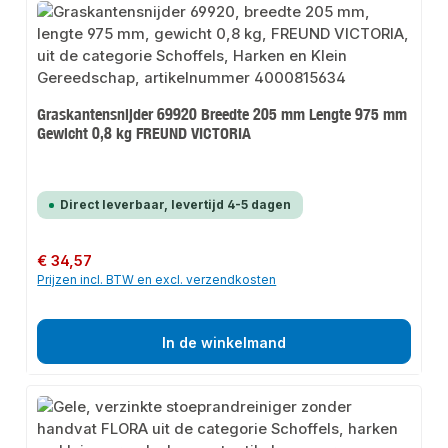
Graskantensnijder 69920 Breedte 205 mm Lengte 975 mm
Gewicht 0,8 kg FREUND VICTORIA
Direct leverbaar, levertijd 4-5 dagen
Normale prijs:
€ 34,57
Prijzen incl. BTW en excl. verzendkosten
In de winkelmand