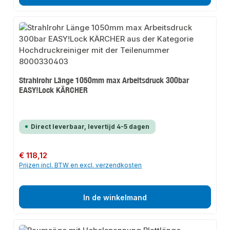
Strahlrohr Länge 1050mm max Arbeitsdruck 300bar
EASY!Lock KÄRCHER
Direct leverbaar, levertijd 4-5 dagen
Normale prijs:
€ 118,12
Prijzen incl. BTW en excl. verzendkosten
In de winkelmand