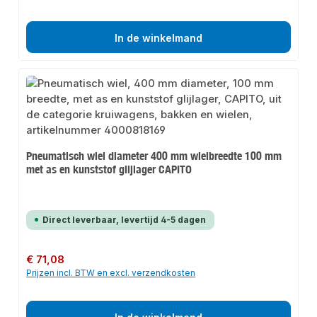
In de winkelmand
Pneumatisch wiel diameter 400 mm wielbreedte 100 mm
met as en kunststof glijlager CAPITO
Direct leverbaar, levertijd 4-5 dagen
Normale prijs:
€ 71,08
Prijzen incl. BTW en excl. verzendkosten