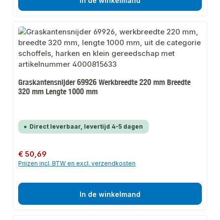
In de winkelmand
Graskantensnijder 69926 Werkbreedte 220 mm Breedte
320 mm Lengte 1000 mm
Direct leverbaar, levertijd 4-5 dagen
Normale prijs:
€ 50,69
Prijzen incl. BTW en excl. verzendkosten
In de winkelmand