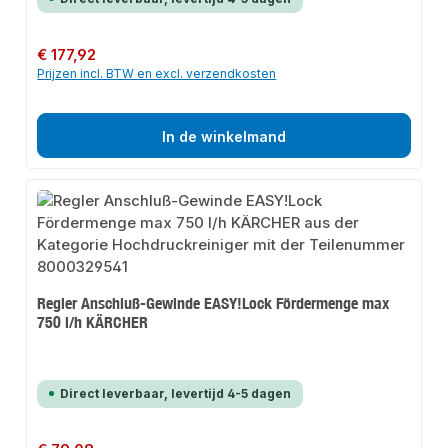
Normale prijs:
€ 177,92
Prijzen incl. BTW en excl. verzendkosten
In de winkelmand
Regler Anschluß-Gewinde EASY!Lock Fördermenge max
750 l/h KÄRCHER
Direct leverbaar, levertijd 4-5 dagen
Normale prijs: