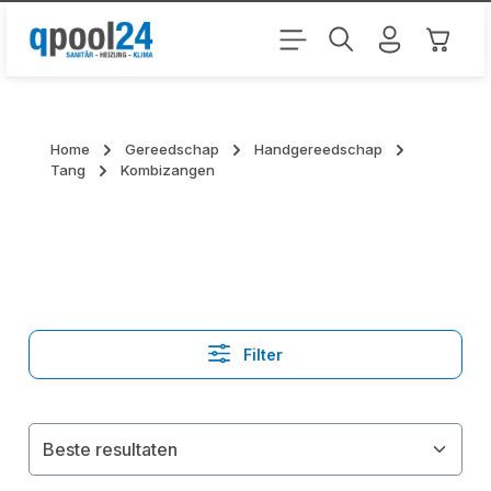
Ga naar de hoofdinhoud
Winkel
Home
Gereedschap
Handgereedschap
Tang
Kombizangen
Filter