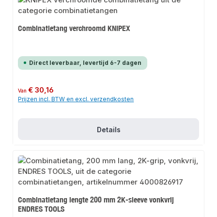
Combinatietang verchroomd KNIPEX
Direct leverbaar, levertijd 6-7 dagen
Normale prijs:
€ 30,16
Van
Prijzen incl. BTW en excl. verzendkosten
Details
Combinatietang lengte 200 mm 2K-sleeve vonkvrij
ENDRES TOOLS