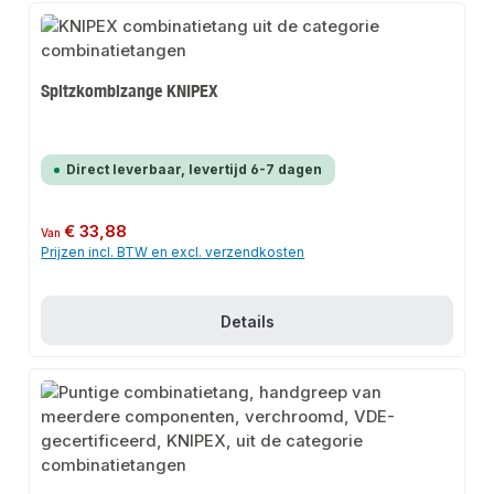
Spitzkombizange KNIPEX
Direct leverbaar, levertijd 6-7 dagen
Normale prijs:
€ 33,88
Van
Prijzen incl. BTW en excl. verzendkosten
Details