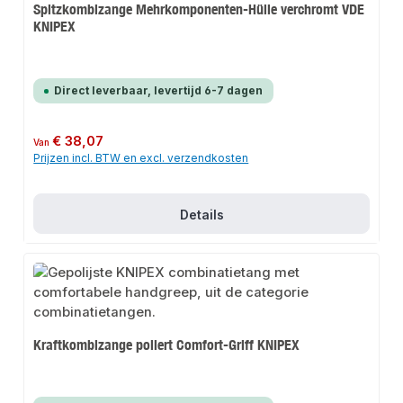
Spitzkombizange Mehrkomponenten-Hülle verchromt VDE
KNIPEX
Direct leverbaar, levertijd 6-7 dagen
Normale prijs:
€ 38,07
Van
Prijzen incl. BTW en excl. verzendkosten
Details
Kraftkombizange poliert Comfort-Griff KNIPEX