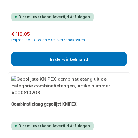
Direct leverbaar, levertijd 6-7 dagen
Normale prijs:
€ 118,85
Prijzen incl. BTW en excl. verzendkosten
In de winkelmand
Combinatietang gepolijst KNIPEX
Direct leverbaar, levertijd 6-7 dagen