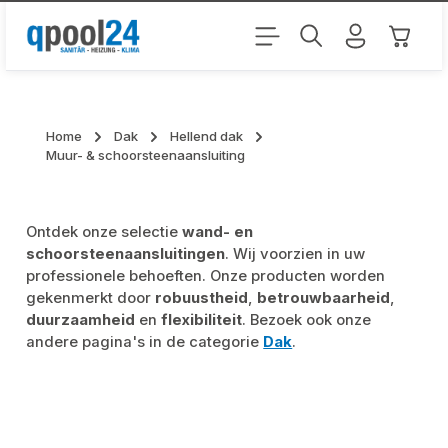
Ga naar de hoofdinhoud
Winkel
Home
Dak
Hellend dak
Muur- & schoorsteenaansluiting
Ontdek onze selectie
wand- en
schoorsteenaansluitingen
. Wij voorzien in uw
professionele behoeften. Onze producten worden
gekenmerkt door
robuustheid
,
betrouwbaarheid
,
duurzaamheid
en
flexibiliteit
. Bezoek ook onze
andere pagina's in de categorie
Dak
.