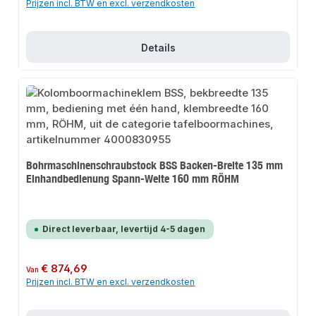
Prijzen incl. BTW en excl. verzendkosten
Details
Bohrmaschinenschraubstock BSS Backen-Breite 135 mm
Einhandbedienung Spann-Weite 160 mm RÖHM
Direct leverbaar, levertijd 4-5 dagen
Normale prijs:
€ 874,69
Van
Prijzen incl. BTW en excl. verzendkosten