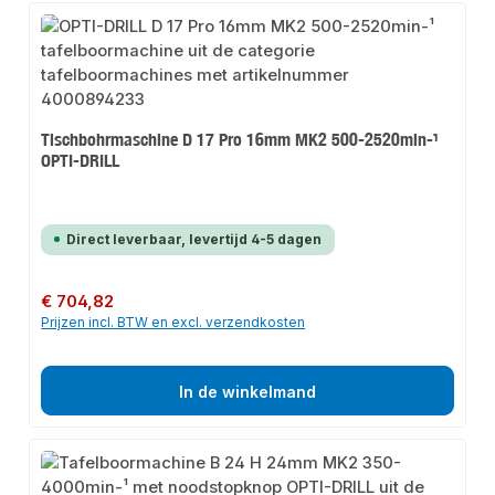
Tischbohrmaschine D 17 Pro 16mm MK2 500-2520min-¹
OPTI-DRILL
Direct leverbaar, levertijd 4-5 dagen
Normale prijs:
€ 704,82
Prijzen incl. BTW en excl. verzendkosten
In de winkelmand