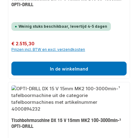
OPTI-DRILL
Weinig stuks beschikbaar, levertijd 4-5 dagen
Normale prijs:
€ 2.515,30
Prijzen incl. BTW en excl. verzendkosten
In de winkelmand
Tischbohrmaschine DX 15 V 15mm MK2 100-3000min-¹
OPTI-DRILL