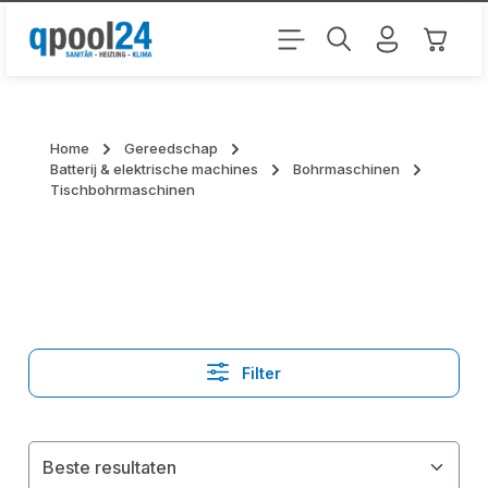
Ga naar de hoofdinhoud
Winkel
Home
Gereedschap
Batterij & elektrische machines
Bohrmaschinen
Tischbohrmaschinen
Filter