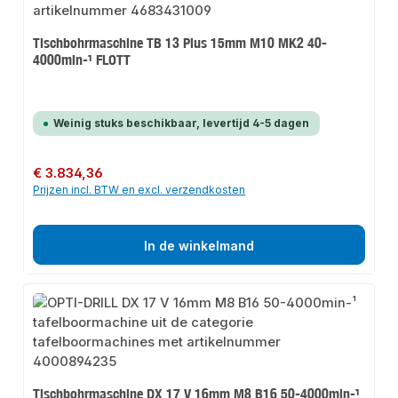
Tischbohrmaschine TB 13 Plus 15mm M10 MK2 40-
4000min-¹ FLOTT
Weinig stuks beschikbaar, levertijd 4-5 dagen
Normale prijs:
€ 3.834,36
Prijzen incl. BTW en excl. verzendkosten
In de winkelmand
Tischbohrmaschine DX 17 V 16mm M8 B16 50-4000min-¹