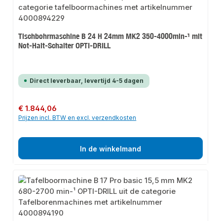
Tischbohrmaschine B 24 H 24mm MK2 350-4000min-¹ mit
Not-Halt-Schalter OPTI-DRILL
Direct leverbaar, levertijd 4-5 dagen
Normale prijs:
€ 1.844,06
Prijzen incl. BTW en excl. verzendkosten
In de winkelmand