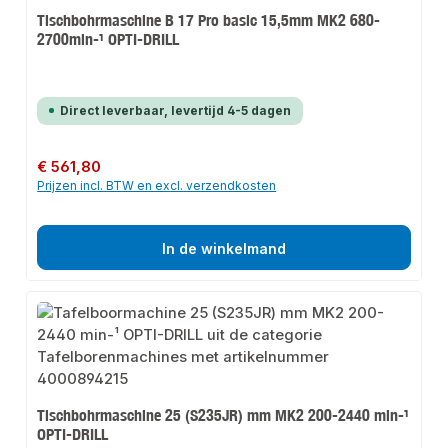
Tischbohrmaschine B 17 Pro basic 15,5mm MK2 680-
2700min-¹ OPTI-DRILL
Direct leverbaar, levertijd 4-5 dagen
Normale prijs:
€ 561,80
Prijzen incl. BTW en excl. verzendkosten
In de winkelmand
Tischbohrmaschine 25 (S235JR) mm MK2 200-2440 min-¹
OPTI-DRILL