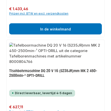
Normale prijs:
€ 1.433,46
Prijzen incl. BTW en excl. verzendkosten
In de winkelmand
Tischbohrmaschine DQ 20 V 16 (S235JR)mm MK 2 450-
2500min-¹ OPTI-DRILL
Direct leverbaar, levertijd 4-5 dagen
Normale prijs:
€ 627,11