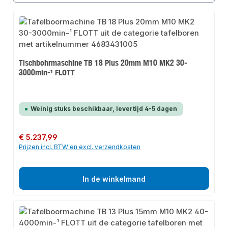
Tischbohrmaschine TB 18 Plus 20mm M10 MK2 30-
3000min-¹ FLOTT
Weinig stuks beschikbaar, levertijd 4-5 dagen
Normale prijs:
€ 5.237,99
Prijzen incl. BTW en excl. verzendkosten
In de winkelmand