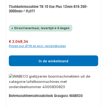
Tischbohrmaschine TB 10 Eco Plus 12mm B16 250-
3000min-¹ FLOTT
Direct leverbaar, levertijd 4-5 dagen
Normale prijs:
€ 2.048,34
Prijzen incl. BTW en excl. verzendkosten
In de winkelmand
Bohrmaschinenschraubstock Grauguss WABECO