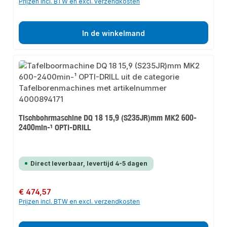
Prijzen incl. BTW en excl. verzendkosten
In de winkelmand
Tischbohrmaschine DQ 18 15,9 (S235JR)mm MK2 600-
2400min-¹ OPTI-DRILL
Direct leverbaar, levertijd 4-5 dagen
Normale prijs:
€ 474,57
Prijzen incl. BTW en excl. verzendkosten