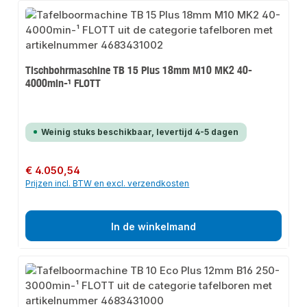
Tischbohrmaschine TB 15 Plus 18mm M10 MK2 40-
4000min-¹ FLOTT
Weinig stuks beschikbaar, levertijd 4-5 dagen
Normale prijs:
€ 4.050,54
Prijzen incl. BTW en excl. verzendkosten
In de winkelmand