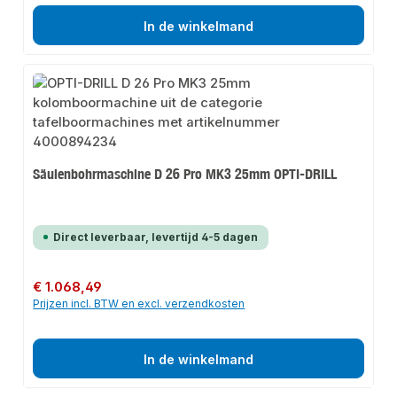
In de winkelmand
Säulenbohrmaschine D 26 Pro MK3 25mm OPTI-DRILL
Direct leverbaar, levertijd 4-5 dagen
Normale prijs:
€ 1.068,49
Prijzen incl. BTW en excl. verzendkosten
In de winkelmand