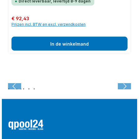
Direct leverbaar, levertijd 8-9 dagen
Normale prijs:
€ 92,43
Prijzen incl. BTW en excl. verzendkosten
In de winkelmand
Laatst bekeken: