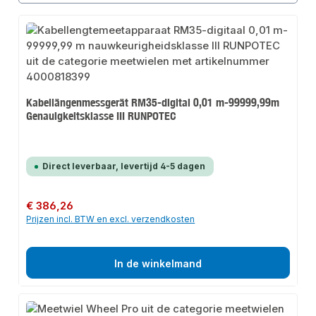
Kabellängenmessgerät RM35-digital 0,01 m-99999,99m
Genauigkeitsklasse III RUNPOTEC
Direct leverbaar, levertijd 4-5 dagen
Normale prijs:
€ 386,26
Prijzen incl. BTW en excl. verzendkosten
In de winkelmand