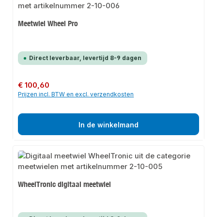
Meetwiel Wheel Pro
Direct leverbaar, levertijd 8-9 dagen
Normale prijs:
€ 100,60
Prijzen incl. BTW en excl. verzendkosten
In de winkelmand
WheelTronic digitaal meetwiel