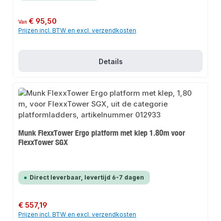
Normale prijs:
€ 95,50
Van
Prijzen incl. BTW en excl. verzendkosten
Details
Munk FlexxTower Ergo platform met klep 1.80m voor
FlexxTower SGX
Direct leverbaar, levertijd 6-7 dagen
Normale prijs:
€ 557,19
Prijzen incl. BTW en excl. verzendkosten