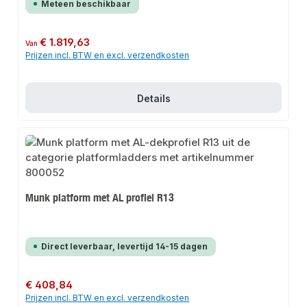
Meteen beschikbaar
Normale prijs:
€ 1.819,63
Van
Prijzen incl. BTW en excl. verzendkosten
Details
Munk platform met AL profiel R13
Direct leverbaar, levertijd 14-15 dagen
Normale prijs:
€ 408,84
Prijzen incl. BTW en excl. verzendkosten