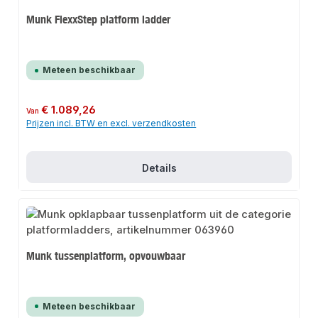
Munk FlexxStep platform ladder
Meteen beschikbaar
Normale prijs:
€ 1.089,26
Van
Prijzen incl. BTW en excl. verzendkosten
Details
Munk tussenplatform, opvouwbaar
Meteen beschikbaar