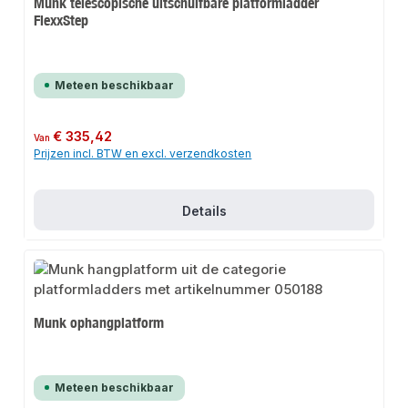
Munk telescopische uitschuifbare platformladder
FlexxStep
Meteen beschikbaar
Normale prijs:
€ 335,42
Van
Prijzen incl. BTW en excl. verzendkosten
Details
Munk ophangplatform
Meteen beschikbaar