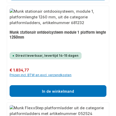
Munk stationair ontdooisysteem module 1 platform lengte
1260mm
Direct leverbaar, levertijd 14-15 dagen
Normale prijs:
€ 1.834,77
Prijzen incl. BTW en excl. verzendkosten
In de winkelmand