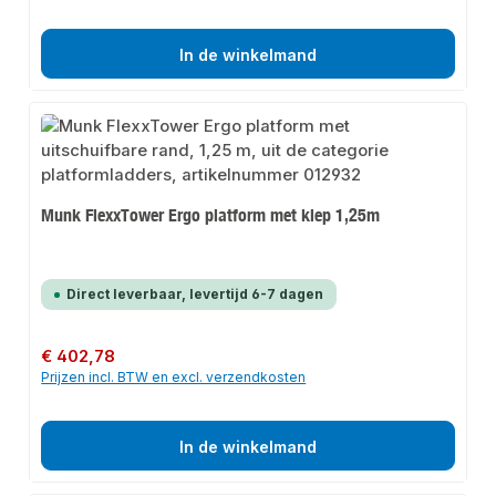
In de winkelmand
Munk FlexxTower Ergo platform met klep 1,25m
Direct leverbaar, levertijd 6-7 dagen
Normale prijs:
€ 402,78
Prijzen incl. BTW en excl. verzendkosten
In de winkelmand