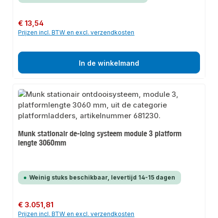
Normale prijs:
€ 13,54
Prijzen incl. BTW en excl. verzendkosten
In de winkelmand
Munk stationair de-icing systeem module 3 platform
lengte 3060mm
Weinig stuks beschikbaar, levertijd 14-15 dagen
Normale prijs:
€ 3.051,81
Prijzen incl. BTW en excl. verzendkosten