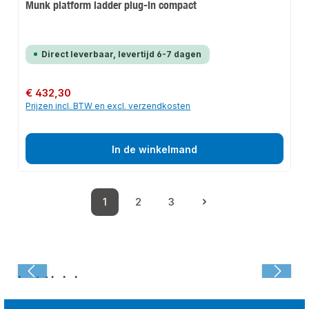
Munk platform ladder plug-in compact
Direct leverbaar, levertijd 6-7 dagen
Normale prijs:
€ 432,30
Prijzen incl. BTW en excl. verzendkosten
In de winkelmand
1
2
3
Pagina
Pagina
Pagina
Laatst bekeken: