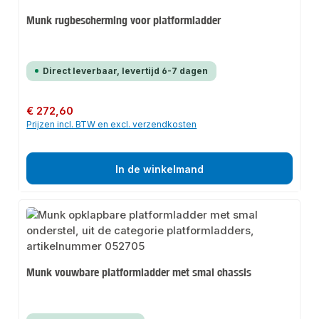
Munk rugbescherming voor platformladder
Direct leverbaar, levertijd 6-7 dagen
Normale prijs:
€ 272,60
Prijzen incl. BTW en excl. verzendkosten
In de winkelmand
Munk vouwbare platformladder met smal chassis