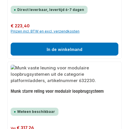
Direct leverbaar, levertijd 6-7 dagen
Normale prijs:
€ 223,40
Prijzen incl. BTW en excl. verzendkosten
In de winkelmand
Munk starre reling voor modulair loopbrugsysteem
Meteen beschikbaar
Normale prijs:
€ 317,26
Van