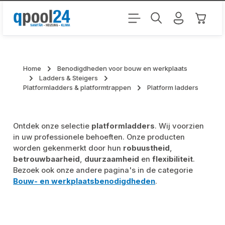
Ga naar de hoofdinhoud
Winkel
Home
Benodigdheden voor bouw en werkplaats
Ladders & Steigers
Platformladders & platformtrappen
Platform ladders
Ontdek onze selectie
platformladders
. Wij voorzien
in uw professionele behoeften. Onze producten
worden gekenmerkt door hun
robuustheid
,
betrouwbaarheid
,
duurzaamheid
en
flexibiliteit
.
Bezoek ook onze andere pagina's in de categorie
Bouw- en werkplaatsbenodigdheden
.