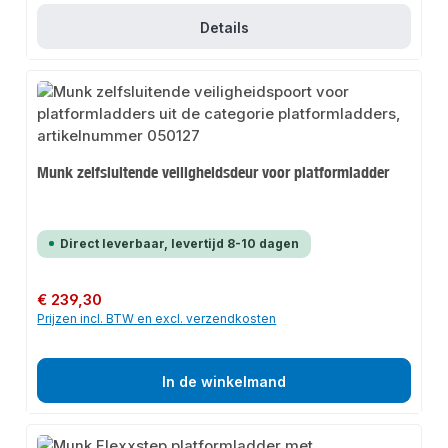
Details
Munk zelfsluitende veiligheidsdeur voor platformladder
Direct leverbaar, levertijd 8-10 dagen
Normale prijs:
€ 239,30
Prijzen incl. BTW en excl. verzendkosten
In de winkelmand