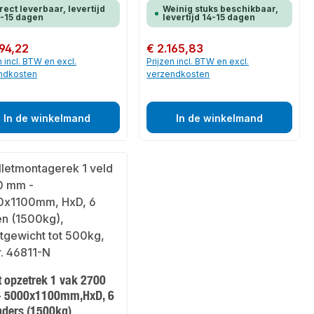
rect leverbaar, levertijd
Weinig stuks beschikbaar,
-15 dagen
levertijd 14-15 dagen
 prijs:
994,22
Normale prijs:
€ 2.165,83
n incl. BTW en excl.
Prijzen incl. BTW en excl.
ndkosten
verzendkosten
In de winkelmand
In de winkelmand
t opzetrek 1 vak 2700
 5000x1100mm,HxD, 6
nders (1500kg)