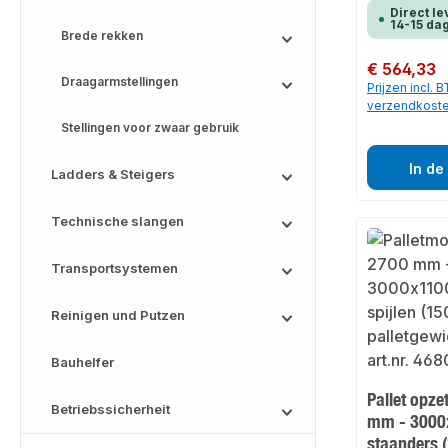
Direct le
14-15 da
Brede rekken
Normale prijs:
€ 564,33
Draagarmstellingen
Prijzen incl. 
verzendkost
Stellingen voor zwaar gebruik
In de
Ladders & Steigers
Technische slangen
Transportsystemen
Reinigen und Putzen
Bauhelfer
Pallet opze
Betriebssicherheit
mm - 3000
staanders 