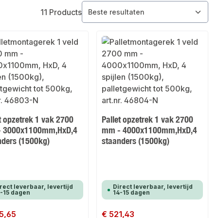
11 Products
t opzetrek 1 vak 2700
Pallet opzetrek 1 vak 2700
 3000x1100mm,HxD,4
mm - 4000x1100mm,HxD,4
nders (1500kg)
staanders (1500kg)
rect leverbaar, levertijd
Direct leverbaar, levertijd
-15 dagen
14-15 dagen
 prijs:
5,65
Normale prijs:
€ 521,43