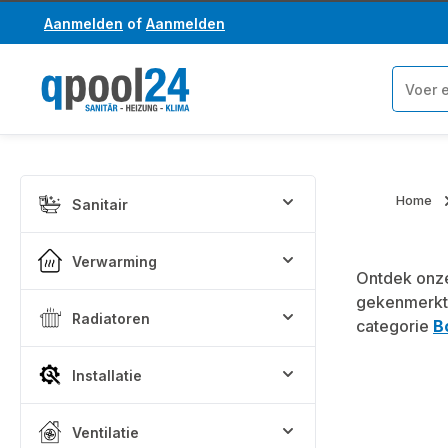
Aanmelden
of
Aanmelden
a naar de hoofdinhoud
Ga naar de zoekopdracht
Home
Sanitair
Verwarming
Ontdek onze
gekenmerkt
Radiatoren
categorie
B
Installatie
Ventilatie