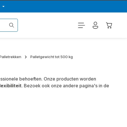
p
Winkelwa
Palletrekken
Palletgewicht tot 500 kg
essionele behoeften. Onze producten worden
lexibiliteit
. Bezoek ook onze andere pagina's in de