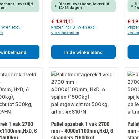
verbaar, levertijd
Direct leverbaar, levertijd
Di
gen
14-15 dagen
14
Normale prijs:
€ 1.811,11
Normale
€ 1.
BTW en excl.
Prijzen incl. BTW en excl.
Prijze
en
verzendkosten
verze
 winkelmand
In de winkelmand
trek 1 vak 2700
Pallet opzetrek 1 vak 2700
Palle
x1100mm,HxD, 6
mm - 4000x1100mm,HxD, 6
mm -
(1500kg)
staanders (1500kg)
staa