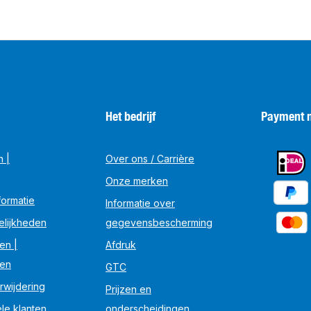
Het bedrijf
Payment 
n |
Over ons / Carrière
Onze merken
ormatie
Informatie over
elijkheden
gegevensbescherming
en |
Afdruk
en
GTC
rwijdering
Prijzen en
le klanten
onderscheidingen