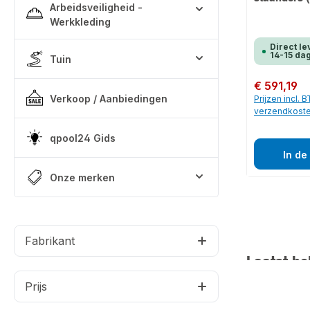
Arbeidsveiligheid -
Werkkleding
Direct le
14-15 da
Tuin
Normale prijs:
€ 591,19
Verkoop / Aanbiedingen
Prijzen incl. 
verzendkost
qpool24 Gids
In de
Onze merken
Fabrikant
Laatst be
Prijs