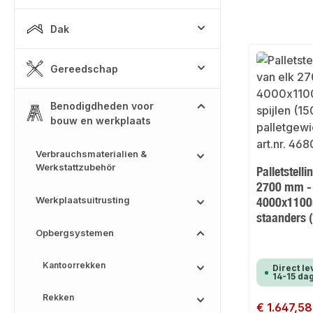
Dak
Gereedschap
Benodigdheden voor
bouw en werkplaats
Verbrauchsmaterialien &
Werkstattzubehör
Palletstell
2700 mm -
Werkplaatsuitrusting
4000x110
staanders 
Opbergsystemen
Kantoorrekken
Direct le
14-15 da
Rekken
Normale prijs:
€ 1.647,58