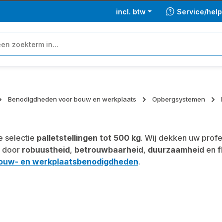
incl. btw
Service/hel
Benodigdheden voor bouw en werkplaats
Opbergsystemen
 selectie
palletstellingen tot 500 kg
. Wij dekken uw prof
 door
robuustheid
,
betrouwbaarheid
,
duurzaamheid
en
f
ouw- en werkplaatsbenodigdheden
.