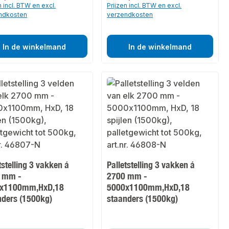
n incl. BTW en excl.
Prijzen incl. BTW en excl.
ndkosten
verzendkosten
In de winkelmand
In de winkelmand
tstelling 3 vakken á
Palletstelling 3 vakken á
 mm -
2700 mm -
x1100mm,HxD,18
5000x1100mm,HxD,18
nders (1500kg)
staanders (1500kg)