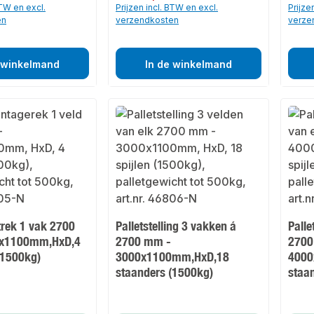
BTW en excl.
Prijzen incl. BTW en excl.
Prijze
en
verzendkosten
verze
 winkelmand
In de winkelmand
trek 1 vak 2700
Palletstelling 3 vakken á
Palle
x1100mm,HxD,4
2700 mm -
2700
(1500kg)
3000x1100mm,HxD,18
4000
staanders (1500kg)
staa