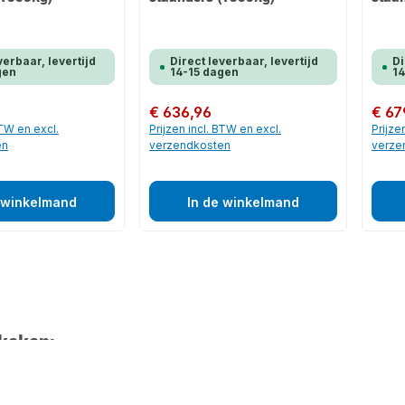
verbaar, levertijd
Direct leverbaar, levertijd
Di
gen
14-15 dagen
14
Normale prijs:
€ 636,96
Normale
€ 67
BTW en excl.
Prijzen incl. BTW en excl.
Prijze
en
verzendkosten
verze
 winkelmand
In de winkelmand
keken: