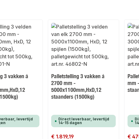
ing 3 vakken á
Palletstelling 3 vakken á
Palle
2700 mm -
mm -
0mm,HxD,12
5000x1100mm,HxD,12
staa
(1500kg)
staanders (1500kg)
verbaar, levertijd
Direct leverbaar, levertijd
Di
gen
14-15 dagen
14
Normale prijs:
€ 1.819,19
Normale
€ 47