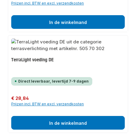
Prijzen incl. BTW en excl. verzendkosten
In de winkelmand
TerraLight voeding DE
Direct leverbaar, levertijd 7-9 dagen
Normale prijs:
€ 28,84
Prijzen incl. BTW en excl. verzendkosten
In de winkelmand