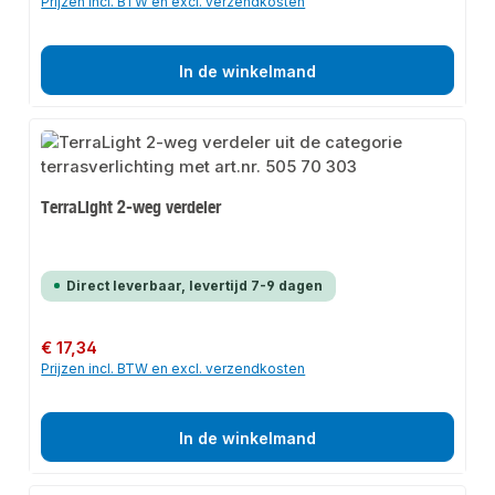
Prijzen incl. BTW en excl. verzendkosten
In de winkelmand
TerraLight 2-weg verdeler
Direct leverbaar, levertijd 7-9 dagen
Normale prijs:
€ 17,34
Prijzen incl. BTW en excl. verzendkosten
In de winkelmand