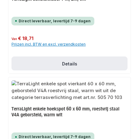
Direct leverbaar, levertijd 7-9 dagen
Normale prijs:
€ 18,71
Van
Prijzen incl. BTW en excl. verzendkosten
Details
TerraLight enkele hoekspot 60 x 60 mm, roestvrij staal
V4A geborsteld, warm wit
Direct leverbaar, levertijd 7-9 dagen