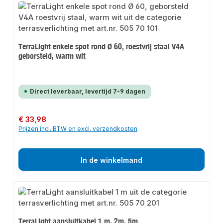
TerraLight enkele spot rond Ø 60, roestvrij staal V4A
geborsteld, warm wit
Direct leverbaar, levertijd 7-9 dagen
Normale prijs:
€ 33,98
Prijzen incl. BTW en excl. verzendkosten
In de winkelmand
TerraLight aansluitkabel 1 m, 2m, 5m