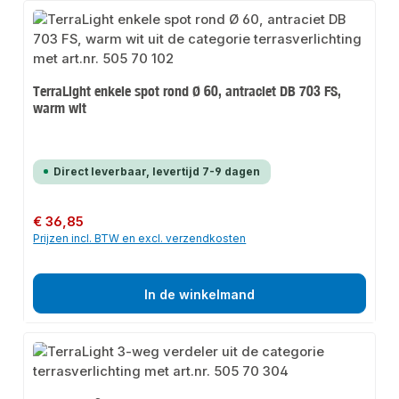
TerraLight enkele spot rond Ø 60, antraciet DB 703 FS,
warm wit
Direct leverbaar, levertijd 7-9 dagen
Normale prijs:
€ 36,85
Prijzen incl. BTW en excl. verzendkosten
In de winkelmand