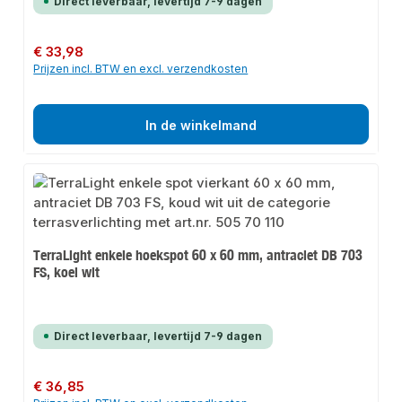
Direct leverbaar, levertijd 7-9 dagen
Normale prijs:
€ 33,98
Prijzen incl. BTW en excl. verzendkosten
In de winkelmand
TerraLight enkele hoekspot 60 x 60 mm, antraciet DB 703
FS, koel wit
Direct leverbaar, levertijd 7-9 dagen
Normale prijs:
€ 36,85