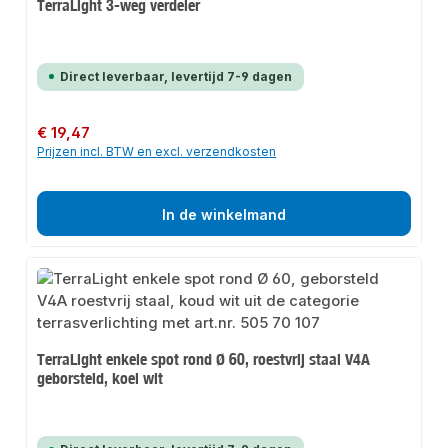
TerraLight 3-weg verdeler
Direct leverbaar, levertijd 7-9 dagen
Normale prijs:
€ 19,47
Prijzen incl. BTW en excl. verzendkosten
In de winkelmand
TerraLight enkele spot rond Ø 60, roestvrij staal V4A
geborsteld, koel wit