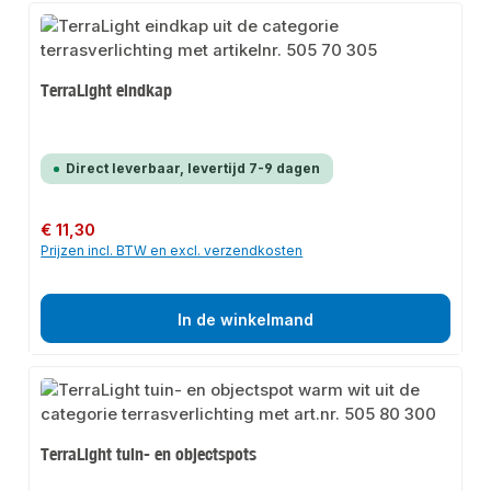
TerraLight eindkap
Direct leverbaar, levertijd 7-9 dagen
Normale prijs:
€ 11,30
Prijzen incl. BTW en excl. verzendkosten
In de winkelmand
TerraLight tuin- en objectspots