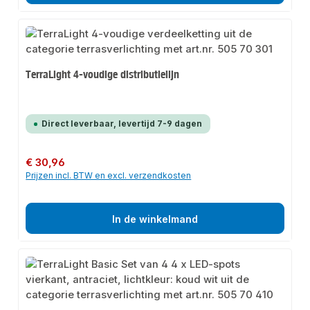
TerraLight 4-voudige distributielijn
Direct leverbaar, levertijd 7-9 dagen
Normale prijs:
€ 30,96
Prijzen incl. BTW en excl. verzendkosten
In de winkelmand