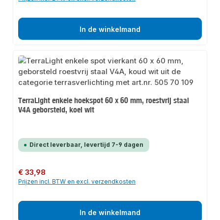
In de winkelmand
TerraLight enkele hoekspot 60 x 60 mm, roestvrij staal
V4A geborsteld, koel wit
Direct leverbaar, levertijd 7-9 dagen
Normale prijs:
€ 33,98
Prijzen incl. BTW en excl. verzendkosten
In de winkelmand