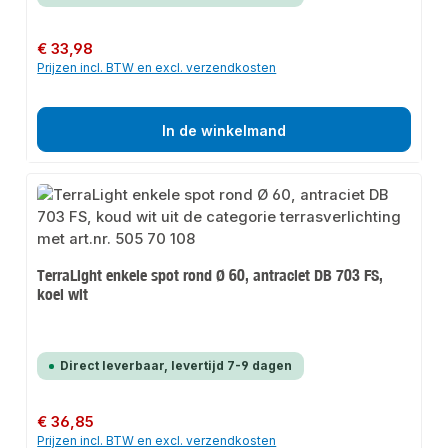
Normale prijs:
€ 33,98
Prijzen incl. BTW en excl. verzendkosten
In de winkelmand
TerraLight enkele spot rond Ø 60, antraciet DB 703 FS,
koel wit
Direct leverbaar, levertijd 7-9 dagen
Normale prijs:
€ 36,85
Prijzen incl. BTW en excl. verzendkosten