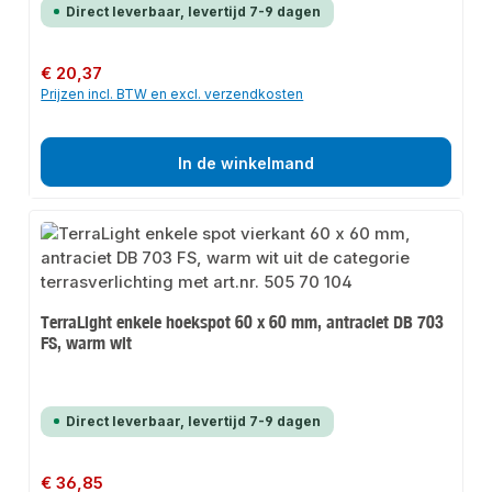
Direct leverbaar, levertijd 7-9 dagen
Normale prijs:
€ 20,37
Prijzen incl. BTW en excl. verzendkosten
In de winkelmand
TerraLight enkele hoekspot 60 x 60 mm, antraciet DB 703
FS, warm wit
Direct leverbaar, levertijd 7-9 dagen
Normale prijs:
€ 36,85