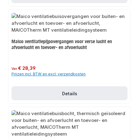
Maico ventilatiepijpovergangen voor verse lucht en
afvoerlucht en toevoer- en afvoerlucht
Normale prijs:
€ 28,39
Van
Prijzen incl. BTW en excl. verzendkosten
Details