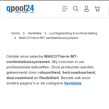
Ga naar de hoofdinhoud
Winkel
Home
Ventilatie
Luchtgeleiding & luchtverdeling
MAICOTherm MT ventilatiebuissysteem
Ontdek onze selectie
MAICOTherm MT-
ventilatiebuissystemen
. Wij voorzien in uw
professionele behoeften. Onze producten worden
gekenmerkt door
robuustheid
,
betrouwbaarheid
,
duurzaamheid
en
flexibiliteit
. Bezoek ook onze
andere pagina's in de categorie
Ventilatie
.