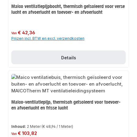
Maico ventilatiepijpbocht, thermisch geïsoleerd voor verse
lucht en afvoerlucht en toevoer- en afvoerlucht
Normale prijs:
€ 42,36
Van
Prijzen incl. BTW en excl. verzendkosten
Details
Maico-ventilatiepijp, thermisch geïsoleerd voor toevoer-
en afvoerlucht en frisse lucht
Inhoud:
2 Meter
(€ 48,94 / 1 Meter)
Normale prijs:
€ 103,82
Van