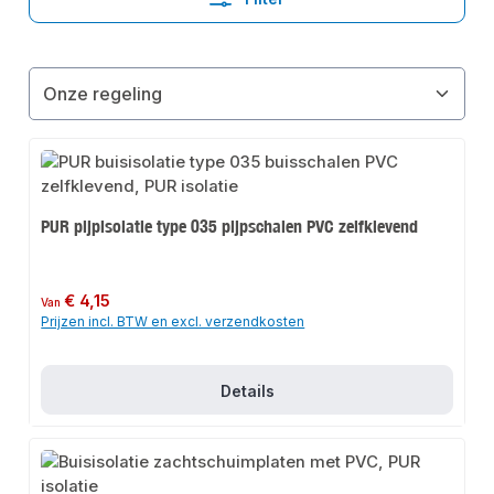
PUR pijpisolatie type 035 pijpschalen PVC zelfklevend
Normale prijs:
€ 4,15
Van
Prijzen incl. BTW en excl. verzendkosten
Details