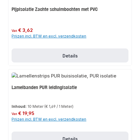
Pijpisolatie Zachte schuimbochten met PVC
Normale prijs:
€ 3,62
Van
Prijzen incl. BTW en excl. verzendkosten
Details
Lamelbanden PUR leidingisolatie
Inhoud:
10 Meter
(€ 1,69 / 1 Meter)
Normale prijs:
€ 19,95
Van
Prijzen incl. BTW en excl. verzendkosten
Details