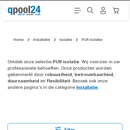
Ga naar de hoofdinhoud
Winkel
Home
Installatie
Isolatie
PUR isolatie
Ontdek onze selectie
PUR isolatie
. Wij voorzien in uw
professionele behoeften. Onze producten worden
gekenmerkt door
robuustheid
,
betrouwbaarheid
,
duurzaamheid
en
flexibiliteit
. Bezoek ook onze
andere pagina's in de categorie
Installatie
.
Filter