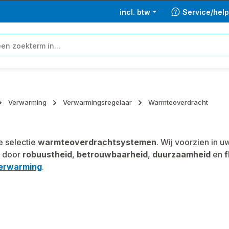
incl. btw
Service/hel
Verwarming
Verwarmingsregelaar
Warmteoverdracht
 selectie
warmteoverdrachtsystemen
. Wij voorzien in
 door
robuustheid
,
betrouwbaarheid
,
duurzaamheid
en
f
erwarming
.