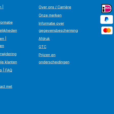
n |
Over ons / Carrière
Onze merken
ormatie
Informatie over
elijkheden
gegevensbescherming
en |
Afdruk
en
GTC
rwijdering
Prijzen en
le klanten
onderscheidingen
lp | FAQ
act met