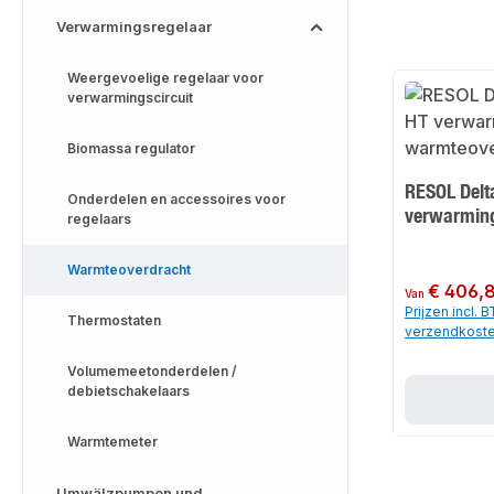
Verwarmingsregelaar
Weergevoelige regelaar voor
verwarmingscircuit
Biomassa regulator
RESOL Delt
Onderdelen en accessoires voor
verwarming
regelaars
Warmteoverdracht
Normale prijs:
€ 406,
Van
Prijzen incl. 
Thermostaten
verzendkost
Volumemeetonderdelen /
debietschakelaars
Warmtemeter
Umwälzpumpen und