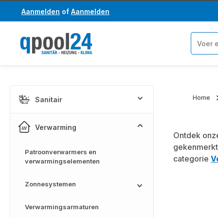
Aanmelden
of
Aanmelden
a naar de hoofdinhoud
Ga naar de zoekopdracht
Home
Sanitair
Verwarming
Ontdek onze
gekenmerkt
Patroonverwarmers en
categorie
V
verwarmingselementen
Zonnesystemen
Verwarmingsarmaturen