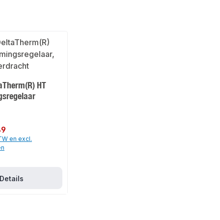
aTherm(R) HT
sregelaar
89
BTW en excl.
en
Details