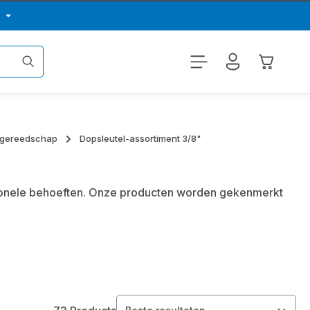
p
Winkelwa
gsgereedschap
Dopsleutel-assortiment 3/8"
ssionele behoeften. Onze producten worden gekenmerkt