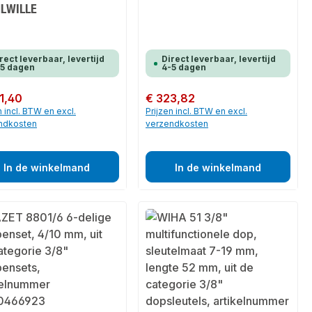
LWILLE
rect leverbaar, levertijd
Direct leverbaar, levertijd
-5 dagen
4-5 dagen
 prijs:
1,40
Normale prijs:
€ 323,82
n incl. BTW en excl.
Prijzen incl. BTW en excl.
ndkosten
verzendkosten
In de winkelmand
In de winkelmand