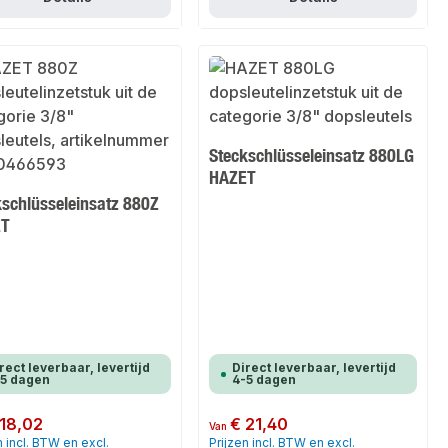
Steckschlüsseleinsatz 880LG
HAZET
kschlüsseleinsatz 880Z
ET
rect leverbaar, levertijd
Direct leverbaar, levertijd
-5 dagen
4-5 dagen
 prijs:
 18,02
Normale prijs:
€ 21,40
Van
n incl. BTW en excl.
Prijzen incl. BTW en excl.