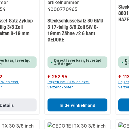
Stec
8801
HAZ
ssel-Satz Zyklop
Steckschlüsselsatz 30 GMU-
lig 3/8 Zoll
3 17-teilig 3/8 Zoll SW 6-
eiten 8-19 mm
19mm Zähne 72 6 kant
GEDORE
verbaar, levertijd
Direct leverbaar, levertijd
Di
n
4-5 dagen
4
2
Normale prijs:
€ 252,95
Normale
€ 11
BTW en excl.
Prijzen incl. BTW en excl.
Prijze
en
verzendkosten
verze
Details
In de winkelmand