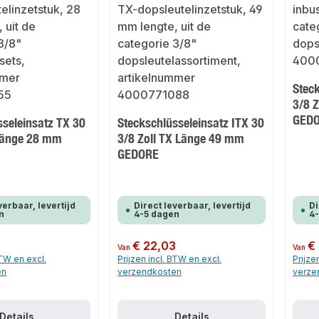
Steck
3/8 Z
GED
sseleinsatz TX 30
Steckschlüsseleinsatz ITX 30
 Länge 28 mm
3/8 Zoll TX Länge 49 mm
GEDORE
verbaar, levertijd
Direct leverbaar, levertijd
Di
n
4-5 dagen
4
Normale prijs:
€ 22,03
Normale
€
Van
Van
BTW en excl.
Prijzen incl. BTW en excl.
Prijze
en
verzendkosten
verze
Details
Details