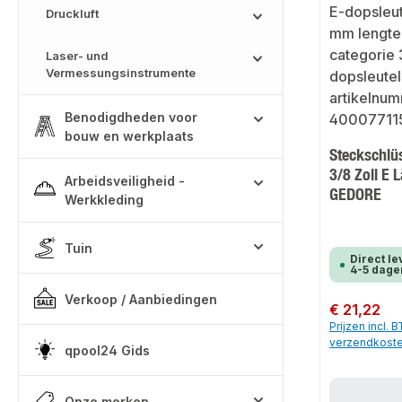
Druckluft
Laser- und
Vermessungsinstrumente
Benodigdheden voor
bouw en werkplaats
Steckschlü
3/8 Zoll E
Arbeidsveiligheid -
GEDORE
Werkkleding
Tuin
Direct le
4-5 dage
Verkoop / Aanbiedingen
Normale prijs:
€ 21,22
Prijzen incl. 
verzendkost
qpool24 Gids
Onze merken