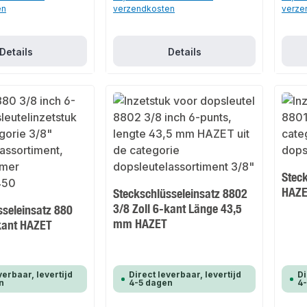
en
verzendkosten
verze
Details
Details
Stec
HAZ
Steckschlüsseleinsatz 8802
3/8 Zoll 6-kant Länge 43,5
sseleinsatz 880
mm HAZET
-kant HAZET
verbaar, levertijd
Direct leverbaar, levertijd
Di
n
4-5 dagen
4