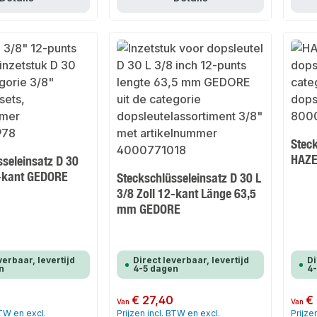
Stec
HAZ
sseleinsatz D 30
2-kant GEDORE
Steckschlüsseleinsatz D 30 L
3/8 Zoll 12-kant Länge 63,5
mm GEDORE
verbaar, levertijd
Direct leverbaar, levertijd
Di
n
4-5 dagen
4
Normale prijs:
€ 27,40
Normale
€
Van
Van
BTW en excl.
Prijzen incl. BTW en excl.
Prijze