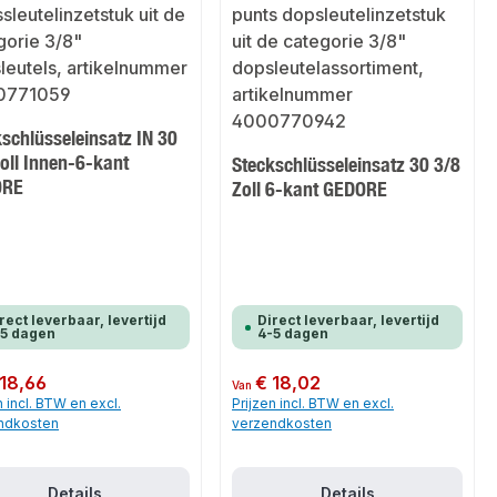
schlüsseleinsatz IN 30
oll Innen-6-kant
Steckschlüsseleinsatz 30 3/8
ORE
Zoll 6-kant GEDORE
rect leverbaar, levertijd
Direct leverbaar, levertijd
-5 dagen
4-5 dagen
 prijs:
 18,66
Normale prijs:
€ 18,02
Van
n incl. BTW en excl.
Prijzen incl. BTW en excl.
ndkosten
verzendkosten
Details
Details