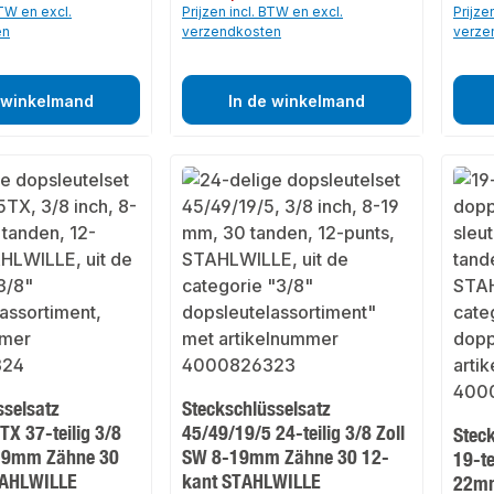
BTW en excl.
Prijzen incl. BTW en excl.
Prijze
en
verzendkosten
verze
 winkelmand
In de winkelmand
sselsatz
Steckschlüsselsatz
X 37-teilig 3/8
45/49/19/5 24-teilig 3/8 Zoll
Stec
-19mm Zähne 30
SW 8-19mm Zähne 30 12-
19-te
TAHLWILLE
kant STAHLWILLE
22mm