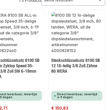
73 Products
kschlüsselsatz 8100 SB
Steckschlüsselsatz 8100 SB
in Zyklop Speed 35-
12 16-teilig 3/8 Zoll Zähne
ig 3/8 Zoll SW 6-19mm
80 WERA
A
rect leverbaar, levertijd
Direct leverbaar, levertijd
-5 dagen
4-5 dagen
 prijs:
2,71
Normale prijs:
€ 150,83