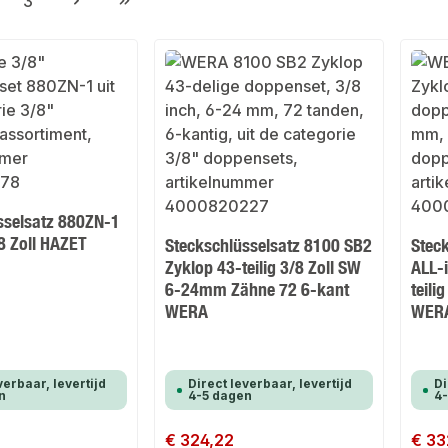
3
gina
Pagina
sselsatz 880ZN-1
/8 Zoll HAZET
Steckschlüsselsatz 8100 SB2
Stec
Zyklop 43-teilig 3/8 Zoll SW
ALL-
6-24mm Zähne 72 6-kant
teil
WERA
WER
verbaar, levertijd
Direct leverbaar, levertijd
Di
n
4-5 dagen
4
Normale prijs:
€ 324,22
Normale
€ 33