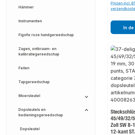
Prijzen incl. 
Hämmer
verzendkost
Instrumenten
In de
Figofix roze handgereedschap
Zagen, ontbraam- en
kalibratiegereedschap
Feilen
Tapgereedschap
Moersleutel
Dopsleutels en
Steckschlü
bedieningsgereedschap
45/49/32/5T
Zoll SW 8
Dopsleutel
12-kant S