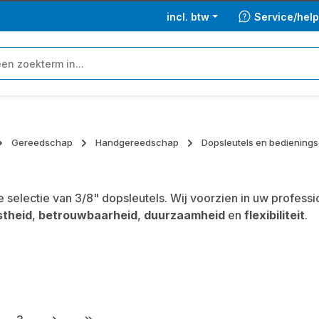
incl. btw
Service/hel
Gereedschap
Handgereedschap
Dopsleutels en bedienin
 selectie van 3/8" dopsleutels. Wij voorzien in uw profe
stheid
,
betrouwbaarheid
,
duurzaamheid
en
flexibiliteit
.