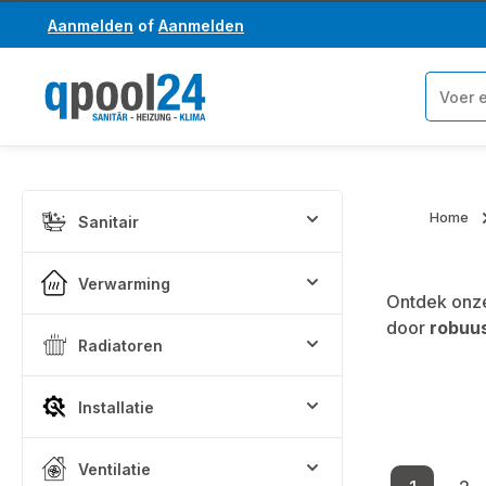
Aanmelden
of
Aanmelden
a naar de hoofdinhoud
Ga naar de zoekopdracht
Home
Sanitair
Verwarming
Ontdek onze
door
robuu
Radiatoren
Installatie
Ventilatie