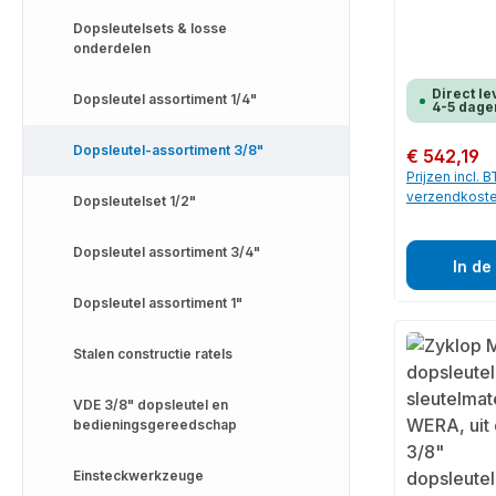
Dopsleutelsets & losse
onderdelen
Direct le
Dopsleutel assortiment 1/4"
4-5 dage
Dopsleutel-assortiment 3/8"
Normale prijs:
€ 542,19
Prijzen incl. 
verzendkost
Dopsleutelset 1/2"
Dopsleutel assortiment 3/4"
In de
Dopsleutel assortiment 1"
Stalen constructie ratels
VDE 3/8" dopsleutel en
bedieningsgereedschap
Einsteckwerkzeuge