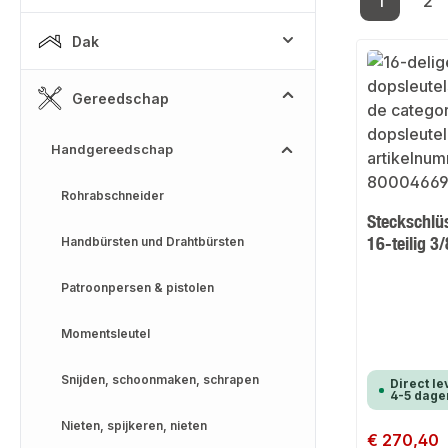
1
2
Pagina
Pa
Dak
Gereedschap
Handgereedschap
Rohrabschneider
Steckschlü
16-teilig 3
Handbürsten und Drahtbürsten
Patroonpersen & pistolen
Momentsleutel
Snijden, schoonmaken, schrapen
Direct le
4-5 dage
Nieten, spijkeren, nieten
Normale prijs:
€ 270,40