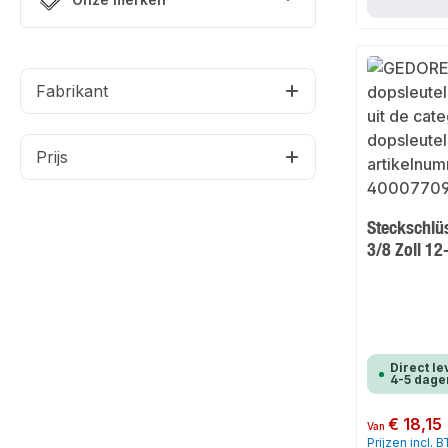
Fabrikant
Prijs
Steckschlü
3/8 Zoll 1
Direct le
4-5 dage
Normale prijs:
€ 18,15
Van
Prijzen incl. 