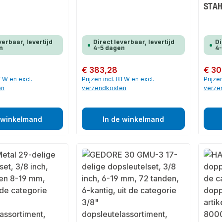
STAH
verbaar, levertijd
Direct leverbaar, levertijd
Di
n
4-5 dagen
4
Normale prijs:
€ 383,28
Normale
€ 30
BTW en excl.
Prijzen incl. BTW en excl.
Prijze
en
verzendkosten
verze
 winkelmand
In de winkelmand