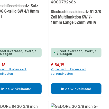
kschlüsseleinsatz-Satz
/6 6-teilig SW 4/10mm
Steckschlüsseleinsatz 51 3/8
ET
Zoll Multifunktion SW 7-
19mm Länge 52mm WIHA
rect leverbaar, levertijd
Direct leverbaar, levertijd
-5 dagen
4-5 dagen
 prijs:
3,16
Normale prijs:
€ 54,19
n incl. BTW en excl.
Prijzen incl. BTW en excl.
ndkosten
verzendkosten
In de winkelmand
In de winkelmand