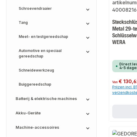
Schroevendraaier
Steckschlü
Tang
Metal 29-tei
Schlüsselw
Meet- en testgereedschap
WERA
Automotive en speciaal
gereedschap
Direct le
4-5 dage
Schneidewerkzeug
Normale prijs:
€ 130,6
Van
Buiggereedschap
Prijzen incl. 
verzendkost
Batterij & elektrische machines
Akku-Geräte
Machine-accessoires