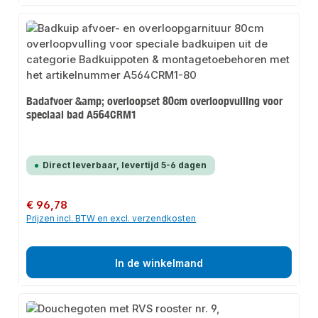
Badafvoer &amp; overloopset 80cm overloopvulling voor
speciaal bad A564CRM1
Direct leverbaar, levertijd 5-6 dagen
Normale prijs:
€ 96,78
Prijzen incl. BTW en excl. verzendkosten
In de winkelmand