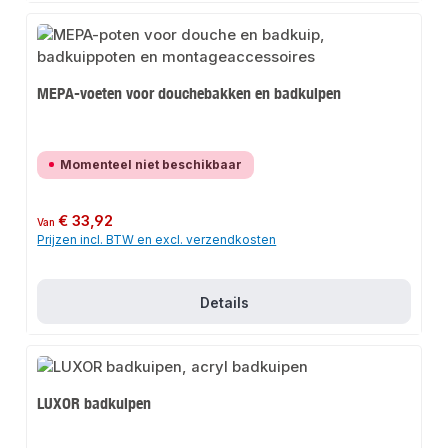
MEPA-voeten voor douchebakken en badkuipen
Momenteel niet beschikbaar
Normale prijs:
€ 33,92
Van
Prijzen incl. BTW en excl. verzendkosten
Details
LUXOR badkuipen