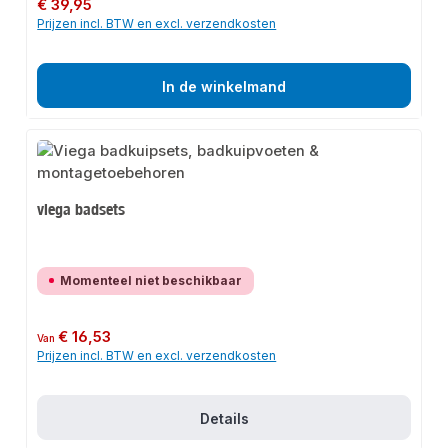
Normale prijs:
€ 39,95
Prijzen incl. BTW en excl. verzendkosten
In de winkelmand
viega badsets
Momenteel niet beschikbaar
Normale prijs:
€ 16,53
Van
Prijzen incl. BTW en excl. verzendkosten
Details