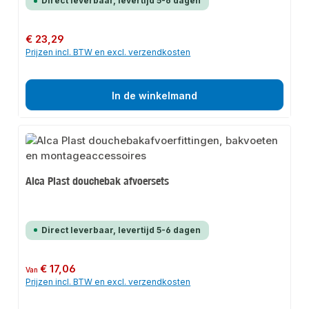
Direct leverbaar, levertijd 5-6 dagen
Normale prijs:
€ 23,29
Prijzen incl. BTW en excl. verzendkosten
In de winkelmand
Alca Plast douchebak afvoersets
Direct leverbaar, levertijd 5-6 dagen
Normale prijs:
€ 17,06
Van
Prijzen incl. BTW en excl. verzendkosten