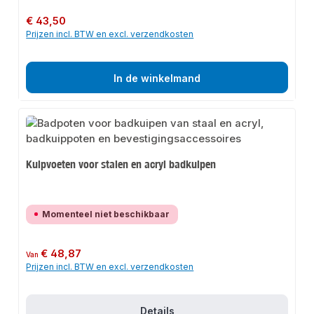
Normale prijs:
€ 43,50
Prijzen incl. BTW en excl. verzendkosten
In de winkelmand
Kuipvoeten voor stalen en acryl badkuipen
Momenteel niet beschikbaar
Normale prijs:
€ 48,87
Van
Prijzen incl. BTW en excl. verzendkosten
Details