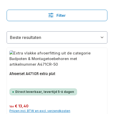
Filter
Afvoerset A471CR extra plat
Direct leverbaar, levertijd 5-6 dagen
Normale prijs:
€ 13,40
Van
Prijzen incl. BTW en excl. verzendkosten