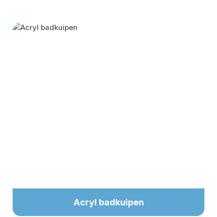
Skip category gallery
Acryl badkuipen