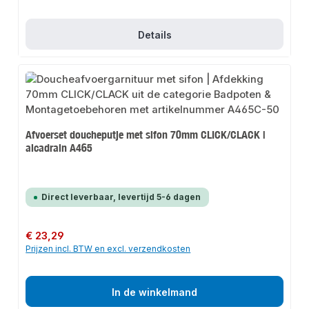
Details
Afvoerset doucheputje met sifon 70mm CLICK/CLACK |
alcadrain A465
Direct leverbaar, levertijd 5-6 dagen
Normale prijs:
€ 23,29
Prijzen incl. BTW en excl. verzendkosten
In de winkelmand