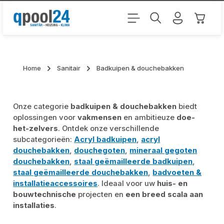
Ga naar de hoofdinhoud
Winkel
Home
Sanitair
Badkuipen & douchebakken
Onze categorie
badkuipen & douchebakken
biedt
oplossingen voor
vakmensen
en ambitieuze
doe-
het-zelvers
. Ontdek onze verschillende
subcategorieën:
Acryl badkuipen
,
acryl
douchebakken
,
douchegoten
,
mineraal gegoten
douchebakken
,
staal geëmailleerde badkuipen
,
staal geëmailleerde douchebakken
,
badvoeten &
installatieaccessoires
. Ideaal voor uw
huis- en
bouwtechnische
projecten en
een breed scala aan
installaties
.