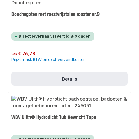
Douchegoten met roestvrijstalen rooster nr.9
Direct leverbaar, levertijd 8-9 dagen
Normale prijs:
€ 76,78
Van
Prijzen incl. BTW en excl. verzendkosten
Details
WBV Ulith® Hydrodicht Tub Gewricht Tape