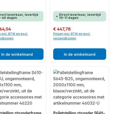
rect leverbaar, levertijd
Direct leverbaar, levertijd
9-40 dagen
10-11 dagen
 prijs:
764,04
Normale prijs:
€ 447,78
n incl. BTW en excl.
Prijzen incl. BTW en excl.
ndkosten
verzendkosten
In de winkelmand
In de winkelmand
tstelling staanderframe
Palletstelling staander S645-