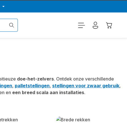
p
Winkelwa
itieuze
doe-het-zelvers
. Ontdek onze verschillende
ingen
,
palletstellingen
,
stellingen voor zwaar gebruik
,
en en
een breed scala aan installaties
.