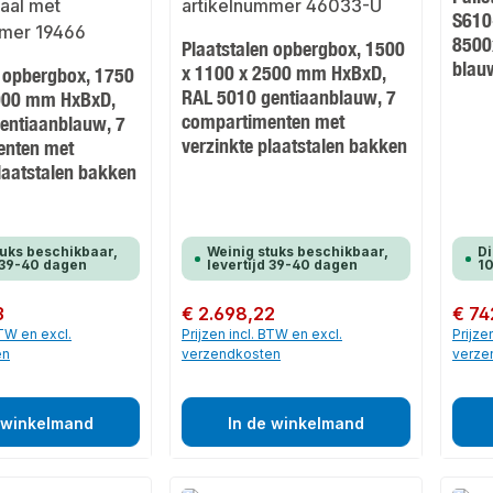
S610
8500
Plaatstalen opbergbox, 1500
blau
x 1100 x 2500 mm HxBxD,
n opbergbox, 1750
RAL 5010 gentiaanblauw, 7
000 mm HxBxD,
compartimenten met
entiaanblauw, 7
verzinkte plaatstalen bakken
enten met
laatstalen bakken
tuks beschikbaar,
Weinig stuks beschikbaar,
Di
d 39-40 dagen
levertijd 39-40 dagen
10
3
Normale prijs:
€ 2.698,22
Normale
€ 74
BTW en excl.
Prijzen incl. BTW en excl.
Prijze
en
verzendkosten
verze
 winkelmand
In de winkelmand