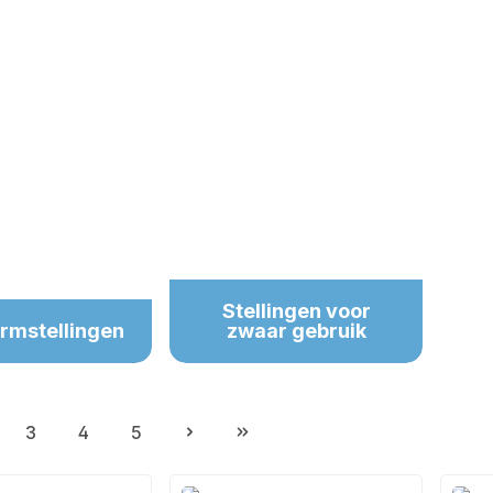
Stellingen voor
rmstellingen
zwaar gebruik
3
4
5
gina
Pagina
Pagina
Pagina