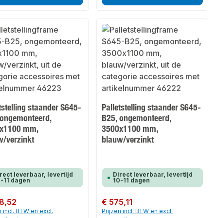
tstelling staander S645-
Palletstelling staander S645-
 ongemonteerd,
B25, ongemonteerd,
x1100 mm,
3500x1100 mm,
w/verzinkt
blauw/verzinkt
rect leverbaar, levertijd
Direct leverbaar, levertijd
-11 dagen
10-11 dagen
 prijs:
8,52
Normale prijs:
€ 575,11
n incl. BTW en excl.
Prijzen incl. BTW en excl.