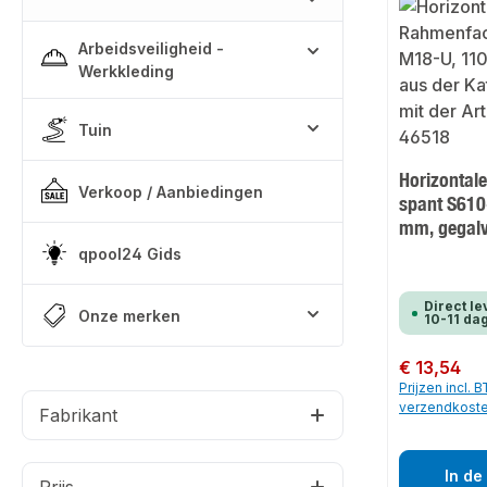
Arbeidsveiligheid -
Werkkleding
Tuin
Horizontal
Verkoop / Aanbiedingen
spant S61
mm, gegalv
qpool24 Gids
Direct le
Onze merken
10-11 da
Normale prijs:
€ 13,54
Prijzen incl. 
verzendkost
Fabrikant
In de