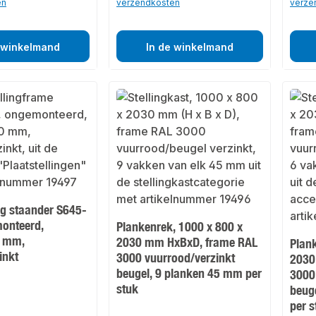
en
verzendkosten
verze
 winkelmand
In de winkelmand
ing staander S645-
onteerd,
Plankenrek, 1000 x 800 x
 mm,
2030 mm HxBxD, frame RAL
Plan
inkt
3000 vuurrood/verzinkt
2030
beugel, 9 planken 45 mm per
3000
stuk
beug
per s