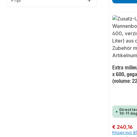
Prijs
Extra mili
x 600, geg
(volume: 22 
Direct le
10-11 da
Normale prijs:
€ 240,16
Prijzen incl. 