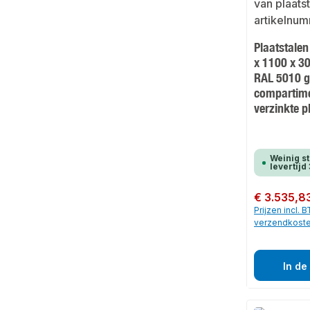
Plaatstale
x 1100 x 3
RAL 5010 g
compartim
verzinkte p
Weinig s
levertij
Normale prijs:
€ 3.535,8
Prijzen incl. 
verzendkost
In de