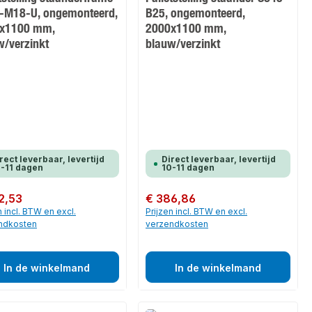
-M18-U, ongemonteerd,
B25, ongemonteerd,
x1100 mm,
2000x1100 mm,
w/verzinkt
blauw/verzinkt
rect leverbaar, levertijd
Direct leverbaar, levertijd
-11 dagen
10-11 dagen
 prijs:
2,53
Normale prijs:
€ 386,86
n incl. BTW en excl.
Prijzen incl. BTW en excl.
ndkosten
verzendkosten
In de winkelmand
In de winkelmand