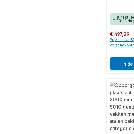
Direct le
10-11 da
Normale prijs:
€ 497,29
Prijzen incl. 
verzendkost
In de