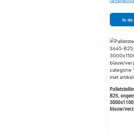
verzendkost
In de
Palletstell
B25, ongem
3000x1100
blauw/verz