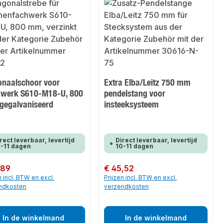
onaalschoor voor
Extra Elba/Leitz 750 mm
werk S610-M18-U, 800
pendelstang voor
gegalvaniseerd
insteeksysteem
rect leverbaar, levertijd
Direct leverbaar, levertijd
-11 dagen
10-11 dagen
 prijs:
,89
Normale prijs:
€ 45,52
n incl. BTW en excl.
Prijzen incl. BTW en excl.
ndkosten
verzendkosten
In de winkelmand
In de winkelmand