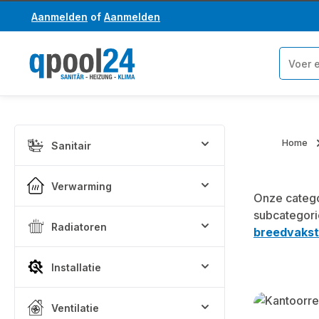
Aanmelden
of
Aanmelden
a naar de hoofdinhoud
Ga naar de zoekopdracht
Home
Sanitair
Verwarming
Onze categ
subcategor
Radiatoren
breedvakst
Installatie
Skip categor
Ventilatie