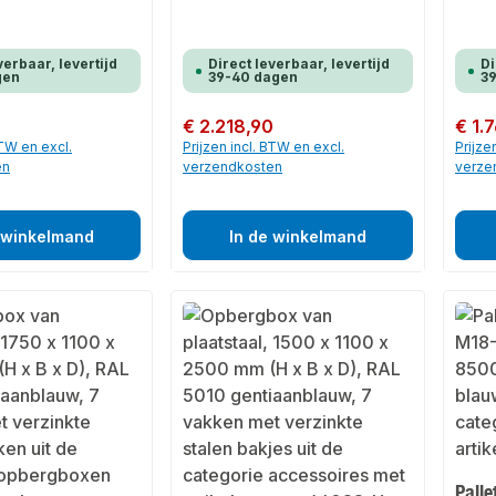
verbaar, levertijd
Direct leverbaar, levertijd
Di
gen
39-40 dagen
3
Normale prijs:
€ 2.218,90
Normale
€ 1.
BTW en excl.
Prijzen incl. BTW en excl.
Prijze
en
verzendkosten
verze
 winkelmand
In de winkelmand
Palle