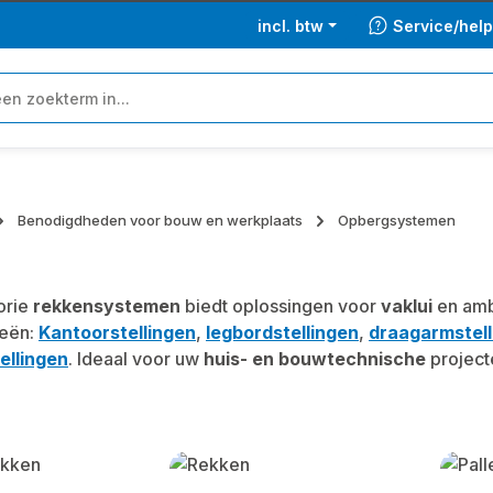
incl. btw
Service/hel
Benodigdheden voor bouw en werkplaats
Opbergsystemen
orie
rekkensystemen
biedt oplossingen voor
vaklui
en amb
ieën:
Kantoorstellingen
,
legbordstellingen
,
draagarmstell
ellingen
. Ideaal voor uw
huis- en bouwtechnische
project
y gallery