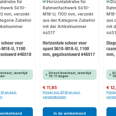
e schoor voor
Horizontale schoor voor
Diag
0-M18-U, 1100
spant S610-M18-U, 1100
raam
aniseerd #46518
mm, gegalvaniseerd #46517
mm, 
verbaar, levertijd
Direct leverbaar, levertijd
Di
gen
10-11 dagen
10
Normale prijs:
€ 11,85
Normale
€ 12
BTW en excl.
Prijzen incl. BTW en excl.
Prijze
en
verzendkosten
verze
 winkelmand
In de winkelmand