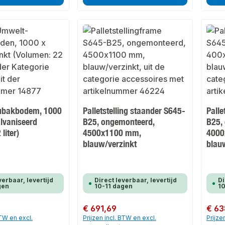
eubakbodem, 1000
Palletstelling staander S645-
Palle
alvaniseerd
B25, ongemonteerd,
B25,
liter)
4500x1100 mm,
4000
blauw/verzinkt
blau
verbaar, levertijd
Direct leverbaar, levertijd
Di
gen
10-11 dagen
10
Normale prijs:
€ 691,69
Normale
€ 63
BTW en excl.
Prijzen incl. BTW en excl.
Prijze