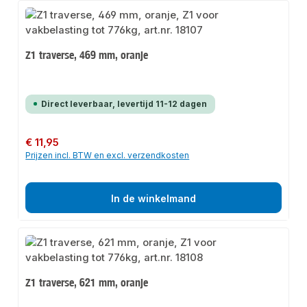
Z1 traverse, 469 mm, oranje
Direct leverbaar, levertijd 11-12 dagen
Normale prijs:
€ 11,95
Prijzen incl. BTW en excl. verzendkosten
In de winkelmand
Z1 traverse, 621 mm, oranje