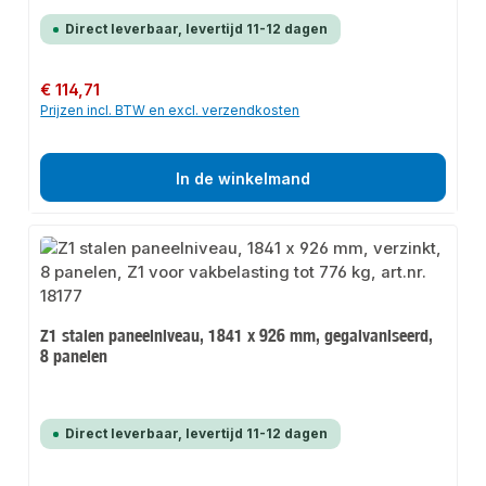
Direct leverbaar, levertijd 11-12 dagen
Normale prijs:
€ 114,71
Prijzen incl. BTW en excl. verzendkosten
In de winkelmand
Z1 stalen paneelniveau, 1841 x 926 mm, gegalvaniseerd,
8 panelen
Direct leverbaar, levertijd 11-12 dagen