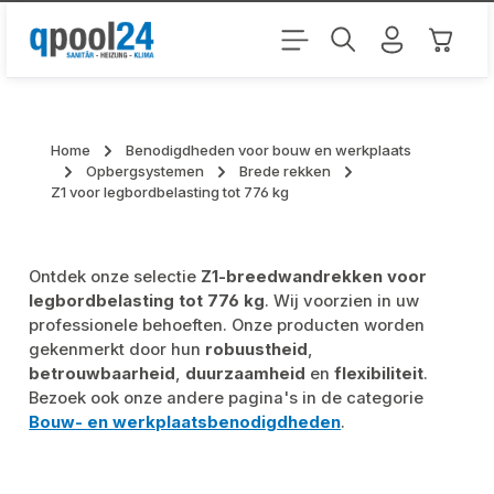
Ga naar de hoofdinhoud
Winkel
Home
Benodigdheden voor bouw en werkplaats
Opbergsystemen
Brede rekken
Z1 voor legbordbelasting tot 776 kg
Ontdek onze selectie
Z1-breedwandrekken voor
legbordbelasting tot 776 kg
. Wij voorzien in uw
professionele behoeften. Onze producten worden
gekenmerkt door hun
robuustheid
,
betrouwbaarheid
,
duurzaamheid
en
flexibiliteit
.
Bezoek ook onze andere pagina's in de categorie
Bouw- en werkplaatsbenodigdheden
.