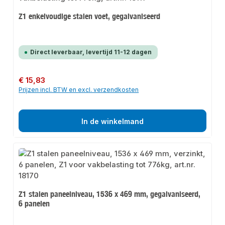
Z1 enkelvoudige stalen voet, gegalvaniseerd
Direct leverbaar, levertijd 11-12 dagen
Normale prijs:
€ 15,83
Prijzen incl. BTW en excl. verzendkosten
In de winkelmand
Z1 stalen paneelniveau, 1536 x 469 mm, gegalvaniseerd,
6 panelen