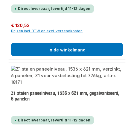
Direct leverbaar, levertijd 11-12 dagen
Normale prijs:
€ 120,52
Prijzen incl. BTW en excl. verzendkosten
In de winkelmand
Z1 stalen paneelniveau, 1536 x 621 mm, gegalvaniseerd,
6 panelen
Direct leverbaar, levertijd 11-12 dagen