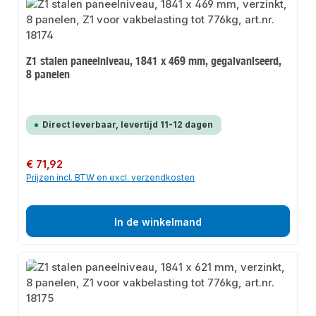
Z1 stalen paneelniveau, 1841 x 469 mm, gegalvaniseerd,
8 panelen
Direct leverbaar, levertijd 11-12 dagen
Normale prijs:
€ 71,92
Prijzen incl. BTW en excl. verzendkosten
In de winkelmand