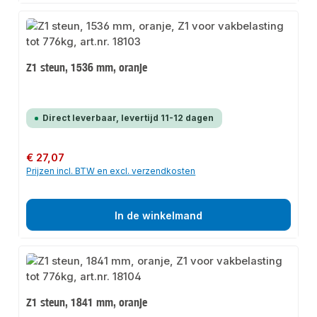
Z1 steun, 1536 mm, oranje
Direct leverbaar, levertijd 11-12 dagen
Normale prijs:
€ 27,07
Prijzen incl. BTW en excl. verzendkosten
In de winkelmand
Z1 steun, 1841 mm, oranje