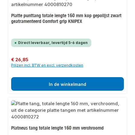
Platte punttang totale lengte 160 mm kop gepolijst zwart
geatramenteerd Comfort grip KNIPEX
Direct leverbaar, levertijd 5-6 dagen
Normale prijs:
€ 26,85
Prijzen incl. BTW en excl. verzendkosten
In de winkelmand
Platneus tang totale lengte 160 mm verchroomd