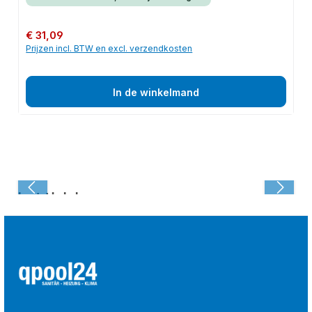
Normale prijs:
€ 31,09
Prijzen incl. BTW en excl. verzendkosten
In de winkelmand
Laatst bekeken: