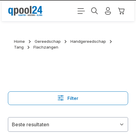
Ga naar de hoofdinhoud
Winkel
Home
Gereedschap
Handgereedschap
Tang
Flachzangen
Filter