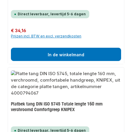
Direct leverbaar, levertijd 5-6 dagen
Normale prijs:
€ 34,16
Prijzen incl. BTW en excl. verzendkosten
In de winkelmand
Platbek tang DIN ISO 5745 Totale lengte 160 mm
verchroomd Comfortgreep KNIPEX
Direct leverbaar, levertijd 5-6 dagen