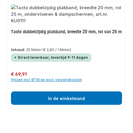
Tacto dubbelzijdig plakband, breedte 20 mm, rol van 25 m
Inhoud:
25 Meter
(€ 2,80 / 1 Meter)
Direct leverbaar, levertijd 9-11 dagen
Normale prijs:
€ 69,91
Prijzen incl. BTW en excl. verzendkosten
In de winkelmand