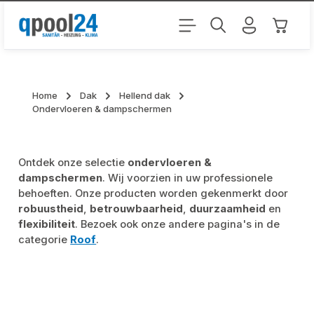
Ga naar de hoofdinhoud
Winkel
Home
Dak
Hellend dak
Ondervloeren & dampschermen
Ontdek onze selectie
ondervloeren &
dampschermen
. Wij voorzien in uw professionele
behoeften. Onze producten worden gekenmerkt door
robuustheid
,
betrouwbaarheid
,
duurzaamheid
en
flexibiliteit
. Bezoek ook onze andere pagina's in de
categorie
Roof
.