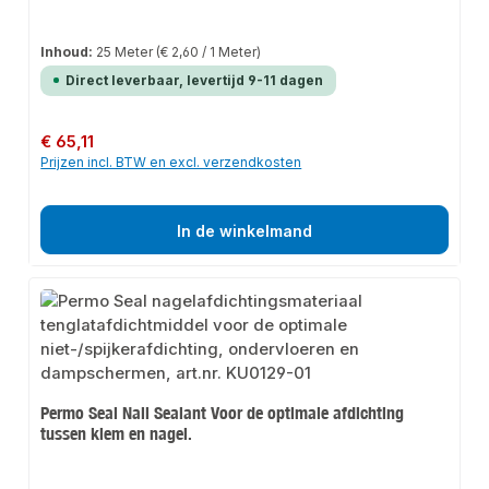
Inhoud:
25 Meter
(€ 2,60 / 1 Meter)
Direct leverbaar, levertijd 9-11 dagen
Normale prijs:
€ 65,11
Prijzen incl. BTW en excl. verzendkosten
In de winkelmand
Permo Seal Nail Sealant Voor de optimale afdichting
tussen klem en nagel.