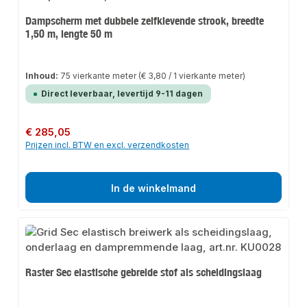
Dampscherm met dubbele zelfklevende strook, breedte
1,50 m, lengte 50 m
Inhoud:
75 vierkante meter
(€ 3,80 / 1 vierkante meter)
Direct leverbaar, levertijd 9-11 dagen
Normale prijs:
€ 285,05
Prijzen incl. BTW en excl. verzendkosten
In de winkelmand
Raster Sec elastische gebreide stof als scheidingslaag