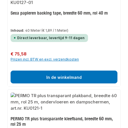
Seca papieren backing tape, breedte 60 mm, rol 40 m
Inhoud:
40 Meter
(€ 1,89 / 1 Meter)
Direct leverbaar, levertijd 9-11 dagen
Normale prijs:
€ 75,58
Prijzen incl. BTW en excl. verzendkosten
In de winkelmand
PERMO TR plus transparante kleefband, breedte 60 mm,
rol 25 m