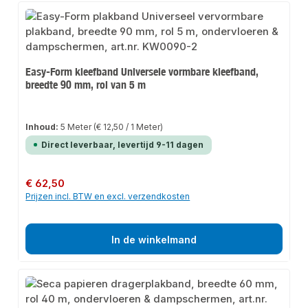
Easy-Form kleefband Universele vormbare kleefband,
breedte 90 mm, rol van 5 m
Inhoud:
5 Meter
(€ 12,50 / 1 Meter)
Direct leverbaar, levertijd 9-11 dagen
Normale prijs:
€ 62,50
Prijzen incl. BTW en excl. verzendkosten
In de winkelmand