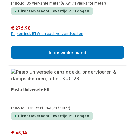
Inhoud:
35 vierkante meter
(€ 7,91 / 1 vierkante meter)
Direct leverbaar, levertijd 9-11 dagen
Normale prijs:
€ 276,98
Prijzen incl. BTW en excl. verzendkosten
In de winkelmand
Pasto Universele Kit
Inhoud:
0.31 liter
(€ 145,61 / 1 liter)
Direct leverbaar, levertijd 9-11 dagen
Normale prijs:
€ 45,14