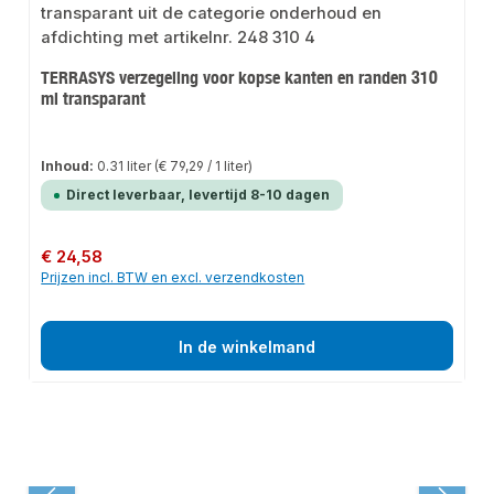
TERRASYS verzegeling voor kopse kanten en randen 310
ml transparant
Inhoud:
0.31 liter
(€ 79,29 / 1 liter)
Direct leverbaar, levertijd 8-10 dagen
Normale prijs:
€ 24,58
Prijzen incl. BTW en excl. verzendkosten
In de winkelmand