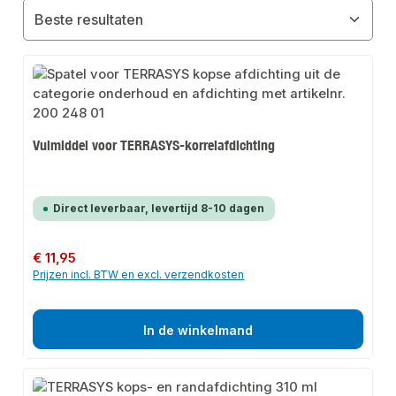
Vulmiddel voor TERRASYS-korrelafdichting
Direct leverbaar, levertijd 8-10 dagen
Normale prijs:
€ 11,95
Prijzen incl. BTW en excl. verzendkosten
In de winkelmand