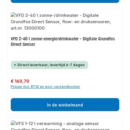
VFD 2-40 l zonne-energie/drinkwater - Digitale Grundfos
Direct Sensor
Direct leverbaar, levertijd 6-7 dagen
Normale prijs:
€ 160,70
Prijzen incl. BTW en excl. verzendkosten
In de winkelmand