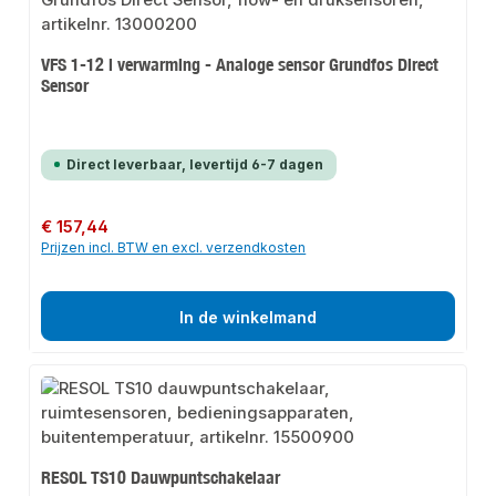
VFS 1-12 l verwarming - Analoge sensor Grundfos Direct
Sensor
Direct leverbaar, levertijd 6-7 dagen
Normale prijs:
€ 157,44
Prijzen incl. BTW en excl. verzendkosten
In de winkelmand
RESOL TS10 Dauwpuntschakelaar