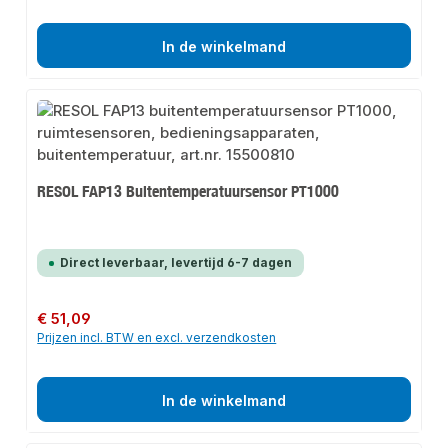
In de winkelmand
RESOL FAP13 Buitentemperatuursensor PT1000
Direct leverbaar, levertijd 6-7 dagen
Normale prijs:
€ 51,09
Prijzen incl. BTW en excl. verzendkosten
In de winkelmand