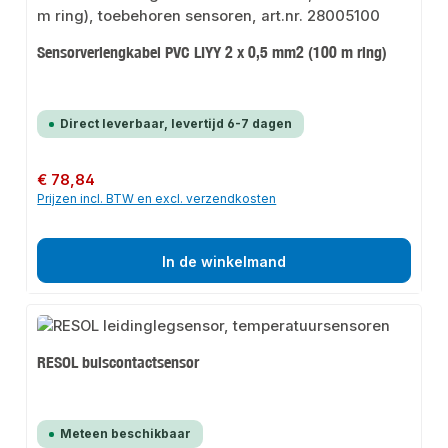
Sensorverlengkabel PVC LIYY 2 x 0,5 mm2 (100 m ring)
Direct leverbaar, levertijd 6-7 dagen
Normale prijs:
€ 78,84
Prijzen incl. BTW en excl. verzendkosten
In de winkelmand
RESOL buiscontactsensor
Meteen beschikbaar