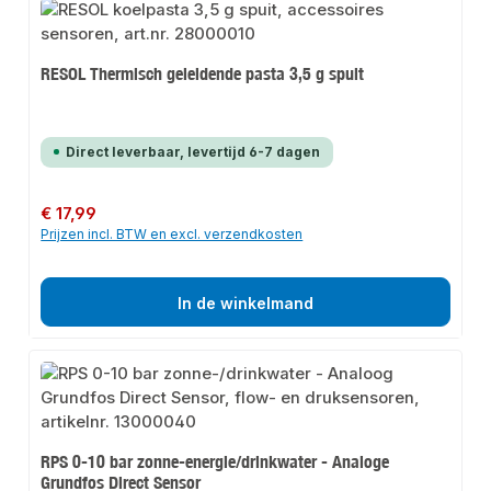
RESOL Thermisch geleidende pasta 3,5 g spuit
Direct leverbaar, levertijd 6-7 dagen
Normale prijs:
€ 17,99
Prijzen incl. BTW en excl. verzendkosten
In de winkelmand
RPS 0-10 bar zonne-energie/drinkwater - Analoge
Grundfos Direct Sensor