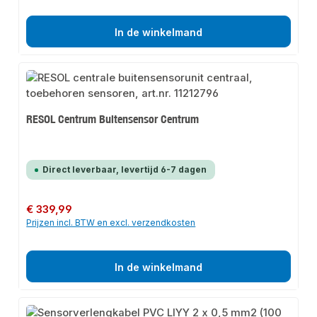
In de winkelmand
RESOL Centrum Buitensensor Centrum
Direct leverbaar, levertijd 6-7 dagen
Normale prijs:
€ 339,99
Prijzen incl. BTW en excl. verzendkosten
In de winkelmand