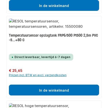
In de winkelmand
Temperatuursensor opslagtank FRP6/500 Pt500 2,5m PVC
-5...+80 C
Direct leverbaar, levertijd 6-7 dagen
Normale prijs:
€ 25,65
Prijzen incl. BTW en excl. verzendkosten
In de winkelmand