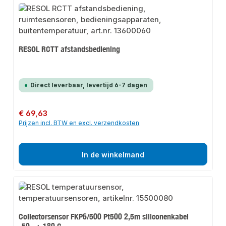
RESOL RCTT afstandsbediening
Direct leverbaar, levertijd 6-7 dagen
Normale prijs:
€ 69,63
Prijzen incl. BTW en excl. verzendkosten
In de winkelmand
Collectorsensor FKP6/500 Pt500 2,5m siliconenkabel