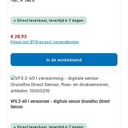
-50...+ 180 C
Direct leverbaar, levertijd 6-7 dagen
Normale prijs:
€ 28,93
Prijzen incl. BTW en excl. verzendkosten
In de winkelmand
VFS 2-40 l verwarmer - digitale sensor Grundfos Direct
Sensor
Direct leverbaar, levertijd 6-7 dagen