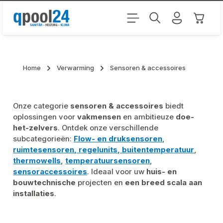
Ga naar de hoofdinhoud
Winkel
Home
Verwarming
Sensoren & accessoires
Onze categorie
sensoren & accessoires
biedt
oplossingen voor
vakmensen
en ambitieuze
doe-
het-zelvers
. Ontdek onze verschillende
subcategorieën:
Flow- en druksensoren
,
ruimtesensoren, regelunits, buitentemperatuur
,
thermowells
,
temperatuursensoren
,
sensoraccessoires
. Ideaal voor uw
huis- en
bouwtechnische
projecten en
een breed scala aan
installaties
.