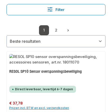
Filter
1
2
Pagina
Pagina
RESOL SP10 Sensor overspanningsbeveiliging
Direct leverbaar, levertijd 6-7 dagen
Normale prijs:
€ 37,78
Prijzen incl. BTW en excl. verzendkosten