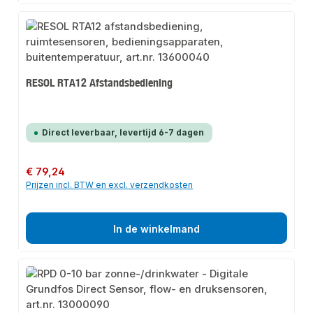
RESOL RTA12 Afstandsbediening
Direct leverbaar, levertijd 6-7 dagen
Normale prijs:
€ 79,24
Prijzen incl. BTW en excl. verzendkosten
In de winkelmand