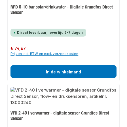
RPD 0-10 bar solar/drinkwater - Digitale Grundfos Direct
Sensor
Direct leverbaar, levertijd 6-7 dagen
Normale prijs:
€ 74,67
Prijzen incl. BTW en excl. verzendkosten
In de winkelmand
VFD 2-40 l verwarmer - digitale sensor Grundfos Direct
Sensor