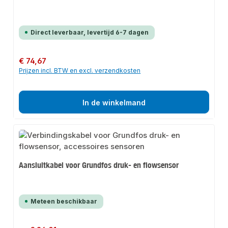
Direct leverbaar, levertijd 6-7 dagen
Normale prijs:
€ 74,67
Prijzen incl. BTW en excl. verzendkosten
In de winkelmand
Aansluitkabel voor Grundfos druk- en flowsensor
Meteen beschikbaar
Normale prijs: