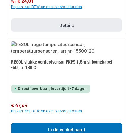
€ 24,01
Van
Prijzen incl. BTW en excl. verzendkosten
Details
RESOL vlakke contactsensor FKP9 1,5m siliconekabel
-50...+ 180 C
Direct leverbaar, levertijd 6-7 dagen
Normale prijs:
€ 47,64
Prijzen incl. BTW en excl. verzendkosten
In de winkelmand