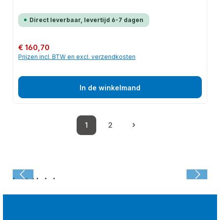
Direct leverbaar, levertijd 6-7 dagen
Normale prijs:
€ 160,70
Prijzen incl. BTW en excl. verzendkosten
In de winkelmand
1
2
Pagina
Pagina
Laatst bekeken: