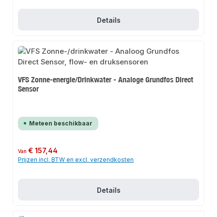
Details
VFS Zonne-energie/Drinkwater - Analoge Grundfos Direct
Sensor
Meteen beschikbaar
Normale prijs:
€ 157,44
Van
Prijzen incl. BTW en excl. verzendkosten
Details