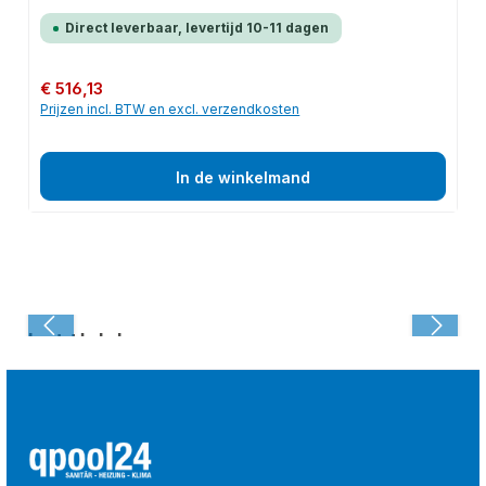
Direct leverbaar, levertijd 10-11 dagen
Normale prijs:
€ 516,13
Prijzen incl. BTW en excl. verzendkosten
In de winkelmand
Laatst bekeken: