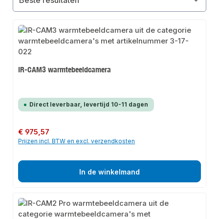
IR-CAM3 warmtebeeldcamera
Direct leverbaar, levertijd 10-11 dagen
Normale prijs:
€ 975,57
Prijzen incl. BTW en excl. verzendkosten
In de winkelmand