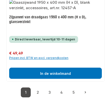
Zijpaneel van draadgaas 1950 x 400 mm (H x D),
glansverzinkt
Direct leverbaar, levertijd 10-11 dagen
Normale prijs:
€ 49,49
Prijzen incl. BTW en excl. verzendkosten
In de winkelmand
1
2
3
4
5
Pagina
Pagina
Pagina
Pagina
Pagina