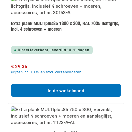
Extra plank MULTIplus85 1300 x 300, RAL 7035 lichtgrijs,
incl. 4 schroeven + moeren
Direct leverbaar, levertijd 10-11 dagen
Normale prijs:
€ 29,36
Prijzen incl. BTW en excl. verzendkosten
In de winkelmand