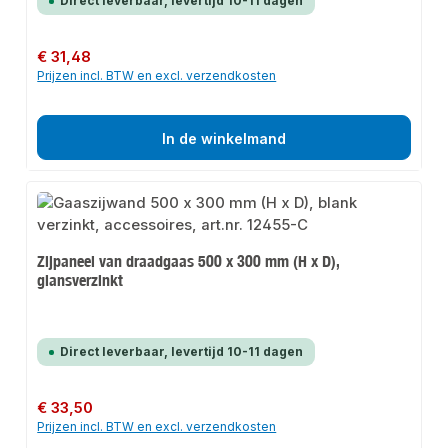
Direct leverbaar, levertijd 10-11 dagen
Normale prijs:
€ 31,48
Prijzen incl. BTW en excl. verzendkosten
In de winkelmand
Zijpaneel van draadgaas 500 x 300 mm (H x D),
glansverzinkt
Direct leverbaar, levertijd 10-11 dagen
Normale prijs:
€ 33,50
Prijzen incl. BTW en excl. verzendkosten