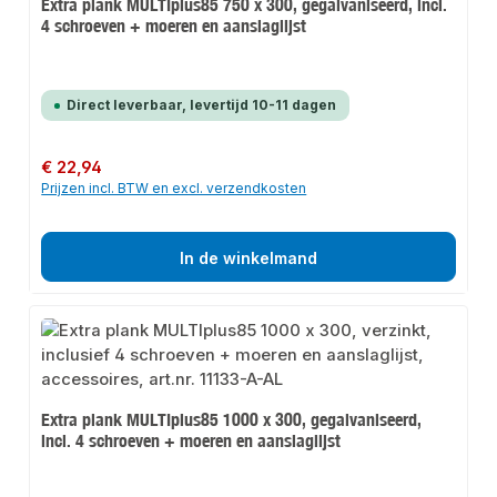
Extra plank MULTIplus85 750 x 300, gegalvaniseerd, incl.
4 schroeven + moeren en aanslaglijst
Direct leverbaar, levertijd 10-11 dagen
Normale prijs:
€ 22,94
Prijzen incl. BTW en excl. verzendkosten
In de winkelmand
Extra plank MULTIplus85 1000 x 300, gegalvaniseerd,
incl. 4 schroeven + moeren en aanslaglijst