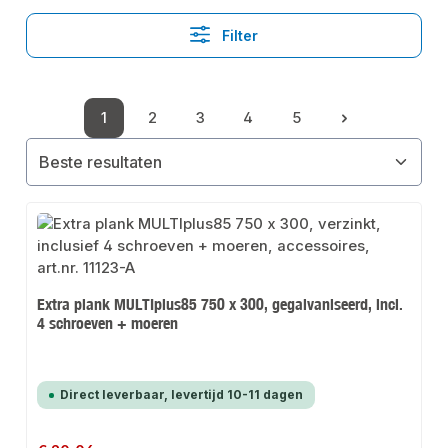
Filter
1
2
3
4
5
Pagina
Pagina
Pagina
Pagina
Pagina
Extra plank MULTIplus85 750 x 300, gegalvaniseerd, incl.
4 schroeven + moeren
Direct leverbaar, levertijd 10-11 dagen
Normale prijs: