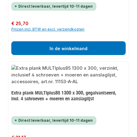
Direct leverbaar, levertijd 10-11 dagen
Normale prijs:
€ 25,70
Prijzen incl. BTW en excl. verzendkosten
In de winkelmand
Extra plank MULTIplus85 1300 x 300, gegalvaniseerd,
incl. 4 schroeven + moeren en aanslaglijst
Direct leverbaar, levertijd 10-11 dagen
Normale prijs: