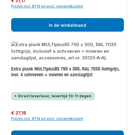
€ 31,17
Prijzen incl. BTW en excl. verzendkosten
In de winkelmand
Extra plank MULTIplus85 750 x 300, RAL 7035 lichtgrijs,
incl. 4 schroeven + moeren en aanslaglijst
Direct leverbaar, levertijd 10-11 dagen
Normale prijs:
€ 27,18
Prijzen incl. BTW en excl. verzendkosten