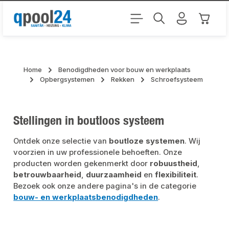
Ga naar de hoofdinhoud
Winkel
Home
Benodigdheden voor bouw en werkplaats
Opbergsystemen
Rekken
Schroefsysteem
Stellingen in boutloos systeem
Ontdek onze selectie van
boutloze systemen
. Wij
voorzien in uw professionele behoeften. Onze
producten worden gekenmerkt door
robuustheid
,
betrouwbaarheid
,
duurzaamheid
en
flexibiliteit
.
Bezoek ook onze andere pagina's in de categorie
bouw- en werkplaatsbenodigdheden
.