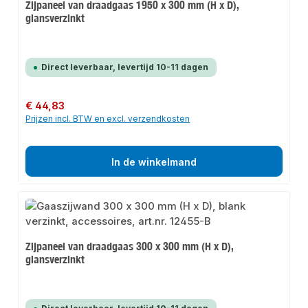
Zijpaneel van draadgaas 1950 x 300 mm (H x D),
glansverzinkt
Direct leverbaar, levertijd 10-11 dagen
Normale prijs:
€ 44,83
Prijzen incl. BTW en excl. verzendkosten
In de winkelmand
Zijpaneel van draadgaas 300 x 300 mm (H x D),
glansverzinkt