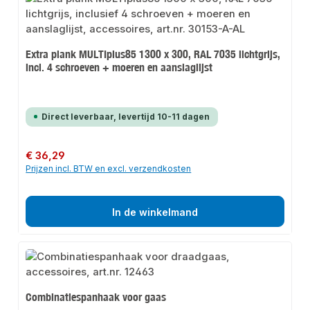
Extra plank MULTIplus85 1300 x 300, RAL 7035 lichtgrijs,
incl. 4 schroeven + moeren en aanslaglijst
Direct leverbaar, levertijd 10-11 dagen
Normale prijs:
€ 36,29
Prijzen incl. BTW en excl. verzendkosten
In de winkelmand
Combinatiespanhaak voor gaas