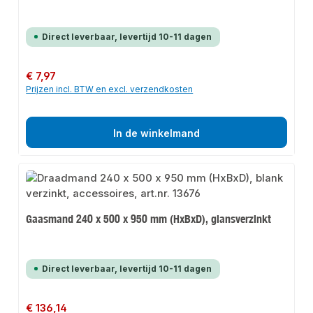
Direct leverbaar, levertijd 10-11 dagen
Normale prijs:
€ 7,97
Prijzen incl. BTW en excl. verzendkosten
In de winkelmand
Gaasmand 240 x 500 x 950 mm (HxBxD), glansverzinkt
Direct leverbaar, levertijd 10-11 dagen
Normale prijs:
€ 136,14