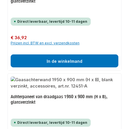
glansverzinkt
Direct leverbaar, levertijd 10-11 dagen
Normale prijs:
€ 36,92
Prijzen incl. BTW en excl. verzendkosten
In de winkelmand
Achterpaneel van draadgaas 1950 x 900 mm (H x B),
glansverzinkt
Direct leverbaar, levertijd 10-11 dagen