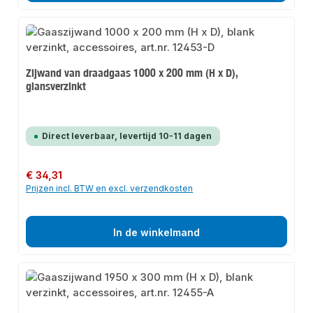
Zijwand van draadgaas 1000 x 200 mm (H x D),
glansverzinkt
Direct leverbaar, levertijd 10-11 dagen
Normale prijs:
€ 34,31
Prijzen incl. BTW en excl. verzendkosten
In de winkelmand