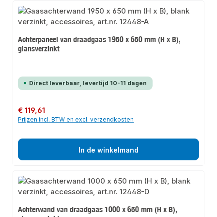
Achterpaneel van draadgaas 1950 x 650 mm (H x B),
glansverzinkt
Direct leverbaar, levertijd 10-11 dagen
Normale prijs:
€ 119,61
Prijzen incl. BTW en excl. verzendkosten
In de winkelmand
Achterwand van draadgaas 1000 x 650 mm (H x B),