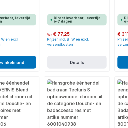
verbaar, levertijd
Direct leverbaar, levertijd
Di
n
6-7 dagen
6
Normale prijs:
€ 77,25
Normale
€ 31
Van
BTW en excl.
Prijzen incl. BTW en excl.
Prijze
en
verzendkosten
verze
 winkelmand
Details