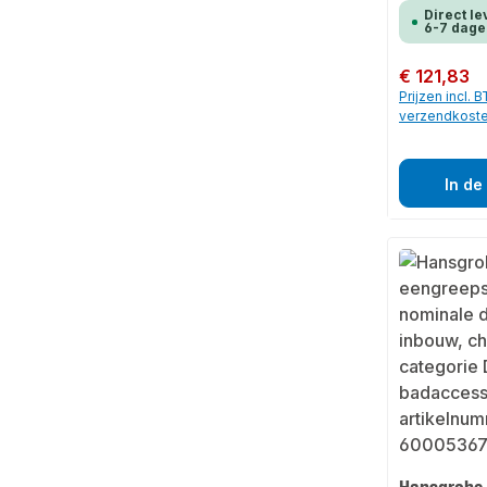
Direct le
6-7 dage
Normale prijs:
€ 121,83
Prijzen incl. 
verzendkost
In de