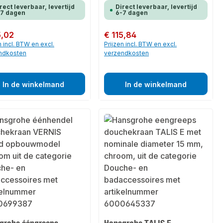
rect leverbaar, levertijd
Direct leverbaar, levertijd
-7 dagen
6-7 dagen
 prijs:
5,02
Normale prijs:
€ 115,84
n incl. BTW en excl.
Prijzen incl. BTW en excl.
ndkosten
verzendkosten
In de winkelmand
In de winkelmand