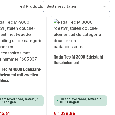
43 Products
Rada Tec M 3000 Edelstahl-
Duschelement
 Tec M 4000 Edelstahl-
helement mit zweiten
hluss
rect leverbaar, levertijd
Direct leverbaar, levertijd
-11 dagen
10-11 dagen
 prijs:
215,61
Normale prijs:
€ 1.038,86