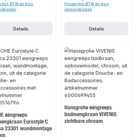
n incl. BTW en excl.
Prijzen incl. BTW en excl.
ndkosten
verzendkosten
Details
Details
Hansgrohe ééngreeps
badmengkraan VIVENIS
E ééngreeps
zichtbare chroom
engkraan Eurostyle C
ica 23301 wandmontage
om