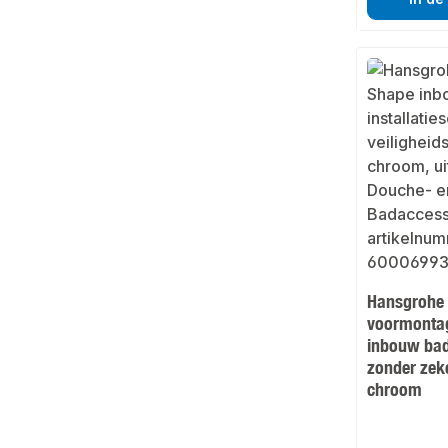
Hansgrohe
voormontag
inbouw ba
zonder zek
chroom