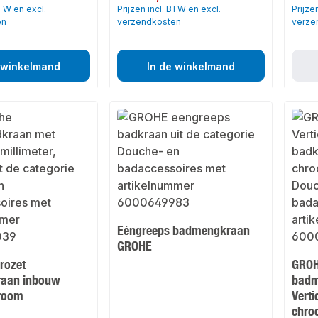
BTW en excl.
Prijzen incl. BTW en excl.
Prijze
en
verzendkosten
verze
 winkelmand
In de winkelmand
Eéngreeps badmengkraan
GROHE
rozet
GROH
aan inbouw
badm
room
Vert
chro