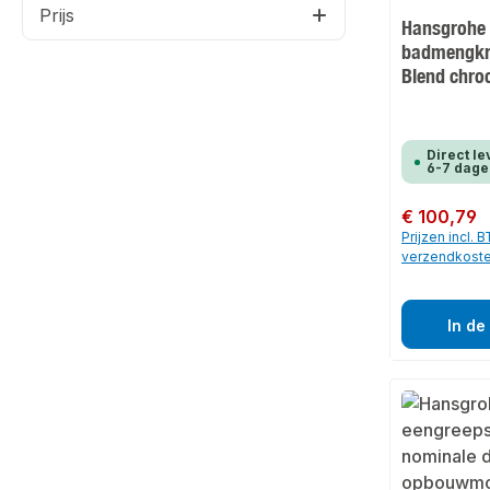
Prijs
Hansgrohe
badmengkr
Blend chr
Direct le
6-7 dage
Normale prijs:
€ 100,79
Prijzen incl. 
verzendkost
In de