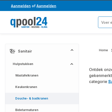
Aanmelden
of
Aanmelden
a naar de hoofdinhoud
Ga naar de zoekopdracht
Home
Sanitair
Hulpstukken
Ontdek onze
gekenmerkt
Wastafelkranen
categorie
S
Keukenkranen
Douche- & badkranen
Bidetarmaturen