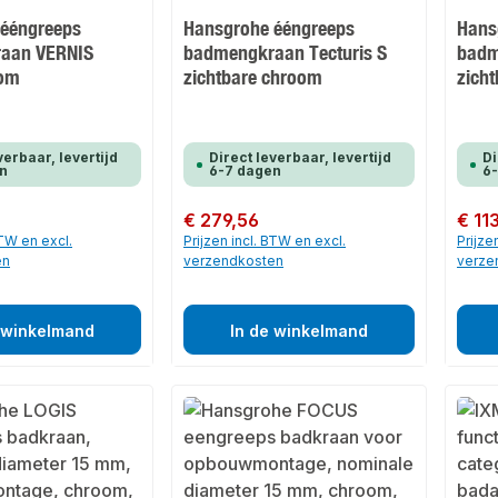
 ééngreeps
Hansgrohe ééngreeps
Hans
aan VERNIS
badmengkraan Tecturis S
badm
oom
zichtbare chroom
zich
verbaar, levertijd
Direct leverbaar, levertijd
Di
n
6-7 dagen
6
Normale prijs:
€ 279,56
Normale
€ 11
BTW en excl.
Prijzen incl. BTW en excl.
Prijze
en
verzendkosten
verze
 winkelmand
In de winkelmand