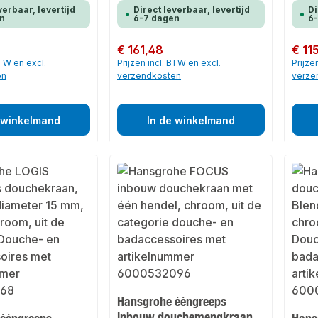
verbaar, levertijd
Direct leverbaar, levertijd
Di
n
6-7 dagen
6
Normale prijs:
€ 161,48
Normale
€ 11
BTW en excl.
Prijzen incl. BTW en excl.
Prijze
en
verzendkosten
verze
 winkelmand
In de winkelmand
Hansgrohe ééngreeps
inbouw douchemengkraan