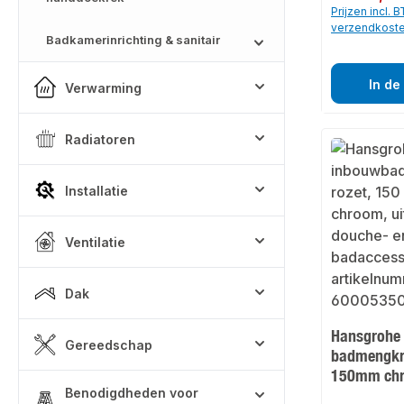
Prijzen incl. 
verzendkost
Badkamerinrichting & sanitair
In de
Verwarming
Radiatoren
Installatie
Ventilatie
Dak
Hansgrohe 
Gereedschap
badmengkr
150mm ch
Benodigdheden voor