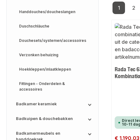
1
2
Pagina
Pa
Handdouches/doucheslangen
Duschschläuche
Douchesets/systemen/accessoires
Verzonken behuizing
Rada Tec 6
Hoekkleppen/inlaatkleppen
Kombinatio
Fittingen - Onderdelen &
accessoires
Badkamer keramiek
Badkuipen & douchebakken
Direct le
10-11 da
Badkamermeubels en
Normale prijs:
€ 1.190,03
handdoekrek