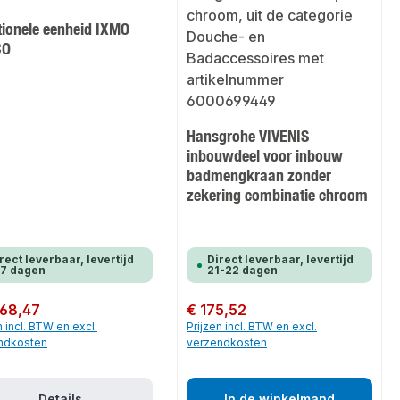
tionele eenheid IXMO
CO
Hansgrohe VIVENIS
inbouwdeel voor inbouw
badmengkraan zonder
zekering combinatie chroom
rect leverbaar, levertijd
Direct leverbaar, levertijd
-7 dagen
21-22 dagen
 prijs:
 68,47
Normale prijs:
€ 175,52
n incl. BTW en excl.
Prijzen incl. BTW en excl.
ndkosten
verzendkosten
Details
In de winkelmand