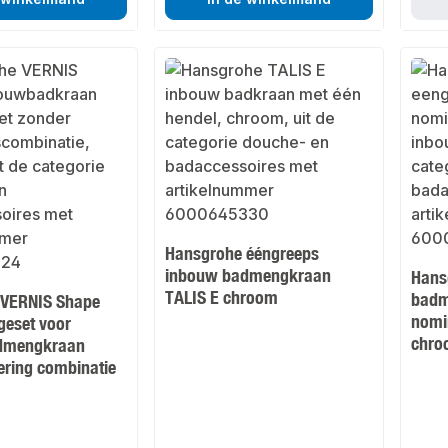
Hansgrohe ééngreeps
inbouw badmengkraan
Hans
TALIS E chroom
badm
 VERNIS Shape
nomi
eset voor
chro
dmengkraan
ering combinatie