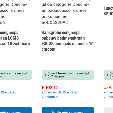
Func
KEU
 ééngreeps
Hansgrohe ééngreeps
aan LOGIS
opbouw badmengkraan
aat 15 zichtbare
FOCUS nominale diameter 15
chroom
verbaar, levertijd
Direct leverbaar, levertijd
Di
n
6-7 dagen
6
Normale prijs:
€ 102,12
Normale
€
Van
BTW en excl.
Prijzen incl. BTW en excl.
Prijze
en
verzendkosten
verze
 winkelmand
In de winkelmand