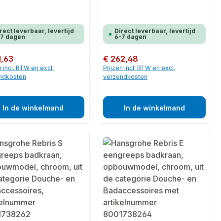
rect leverbaar, levertijd
Direct leverbaar, levertijd
-7 dagen
6-7 dagen
 prijs:
1,63
Normale prijs:
€ 262,48
n incl. BTW en excl.
Prijzen incl. BTW en excl.
ndkosten
verzendkosten
In de winkelmand
In de winkelmand