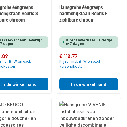
grohe ééngreeps
Hansgrohe ééngreeps
engkraan Rebris S
badmengkraan Rebris E
tbare chroom
zichtbare chroom
rect leverbaar, levertijd
Direct leverbaar, levertijd
-7 dagen
6-7 dagen
 prijs:
3,89
Normale prijs:
€ 118,77
n incl. BTW en excl.
Prijzen incl. BTW en excl.
ndkosten
verzendkosten
In de winkelmand
In de winkelmand