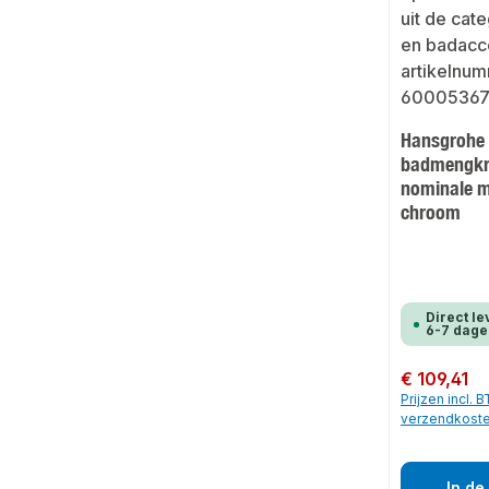
Hansgrohe
badmengkr
nominale m
chroom
Direct le
6-7 dage
Normale prijs:
€ 109,41
Prijzen incl. 
verzendkost
In de