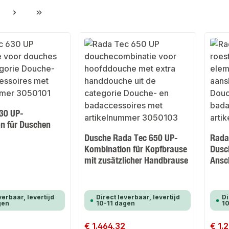
gina
30 UP-
n für Duschen
Dusche Rada Tec 650 UP-
Rada
Kombination für Kopfbrause
Dusc
mit zusätzlicher Handbrause
Ansc
verbaar, levertijd
Direct leverbaar, levertijd
Di
gen
10-11 dagen
10
Normale prijs:
€ 1.464,32
Normale
€ 1.