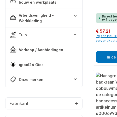
bouw en werkplaats
Arbeidsveiligheid -
Direct le
6-7 dage
Werkkleding
Normale prijs:
€ 57,21
Tuin
Prijzen incl. 
verzendkost
Verkoop / Aanbiedingen
In de
qpool24 Gids
Onze merken
Fabrikant