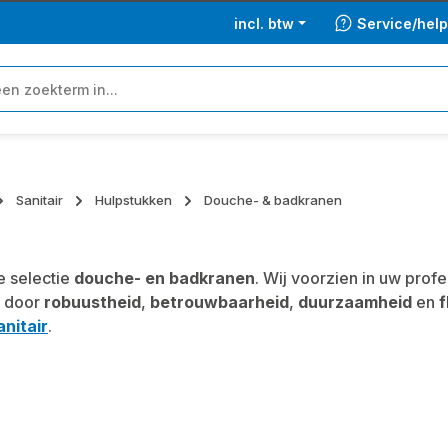
incl. btw
Service/hel
Sanitair
Hulpstukken
Douche- & badkranen
 selectie
douche- en badkranen
. Wij voorzien in uw pro
 door
robuustheid
,
betrouwbaarheid
,
duurzaamheid
en
f
anitair
.