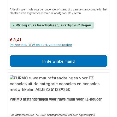
Afdekking en huls voor de ronde voet of standpijp van de standconsole bij het
plaatsen van afgewerkte vloeren of onafgewerkte vloeren.
Weinig stuks beschikbaar, levertijd 6-7 dagen
Normale prijs:
€ 3,41
Prijzen incl. BTW en excl. verzendkosten
In de winkelmand
PURMO afstandsringen voor ruwe muur voor FZ-houder
Radiatoraccessoires inclusief montageaccessoiresLeveringsbewijsPG