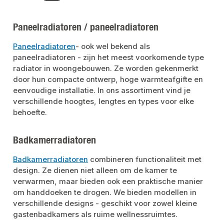
radiatorprijs) VerpakkingMontage verpakt met karton, beschermhoeken en
milieuvriendelijke krimpfolie. Kleur RAL 9016. Werkdruk 10 bar. Proefdruk 13
bar. Temperatuur max. 110 graden C. Medium water. Aansluitingen 2 x G 1/2
inch midden onder, aansluitingen 4 x G 1/2 inch zijdelings mogelijk volgens
Paneelradiatoren / paneelradiatoren
ISO 228.Het Compact M Flex ventielHet Compact M Flex ventiel is een
universeel aansluitbare platte radiator met middenaansluiting onderaan, die
volgens de hoogste kwaliteitsnormen is vervaardigd. Gebaseerd op de
Paneelradiatoren
- ook wel bekend als
beproefde 6-sleeve technologie, heeft de Purmo Valve Compact M Flex een
paneelradiatoren - zijn het meest voorkomende type
centraal geplaatste geïntegreerde ventielset waarmee u het ventiel van rechts
naar links kunt verwisselen. De middenaansluiting biedt maximale
radiator in woongebouwen. Ze worden gekenmerkt
flexibiliteit bij de planning en installatie in relatie tot de gewenste afmetingen
van de radiator. Verkrijgbaar in de standaardkleur RAL 9016, andere kleuren
door hun compacte ontwerp, hoge warmteafgifte en
zijn op aanvraag leverbaar.
eenvoudige installatie. In ons assortiment vind je
verschillende hoogtes, lengtes en types voor elke
behoefte.
Badkamerradiatoren
Badkamerradiatoren
combineren functionaliteit met
design. Ze dienen niet alleen om de kamer te
verwarmen, maar bieden ook een praktische manier
om handdoeken te drogen. We bieden modellen in
verschillende designs - geschikt voor zowel kleine
gastenbadkamers als ruime wellnessruimtes.