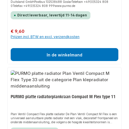
Duitsland GmbHPostbus 132538688 GoslarTelefoon +49(0)5324 808
0Telefax +49(0)5324 808 999www.purmo.de
Direct leverbaar, levertijd 11-14 dagen
Normale prijs:
€ 9,60
Prijzen incl. BTW en excl. verzendkosten
In de winkelmand
PURMO platte radiatorplankraan Compact M Flex type 11
Plan Ventil Compact Flex platte radiator De Plan Ventil Compact M Flex is een
universeel aansluitbare platte radiator met een vlak, decoratief frontpaneel en
onderste middenaansluiting, die volgens de hoogste kwaliteitsnormen is
vervaardigd. Gebaseerd op de beproefde 6-hulstechnologie heeft de Plan