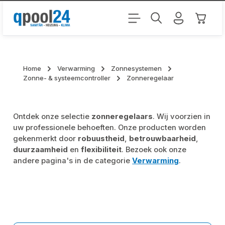
Ga naar de hoofdinhoud
Winkel
Home
Verwarming
Zonnesystemen
Zonne- & systeemcontroller
Zonneregelaar
Ontdek onze selectie
zonneregelaars
. Wij voorzien in
uw professionele behoeften. Onze producten worden
gekenmerkt door
robuustheid
,
betrouwbaarheid
,
duurzaamheid
en
flexibiliteit
. Bezoek ook onze
andere pagina's in de categorie
Verwarming
.