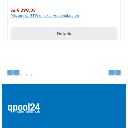
Normale prijs:
€ 298,03
Van
Prijzen incl. BTW en excl. verzendkosten
Details
Laatst bekeken: