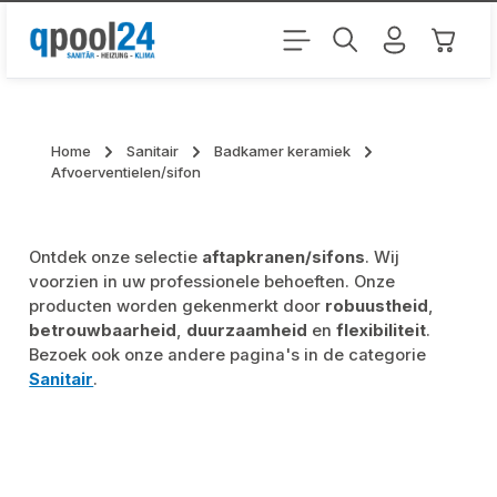
Ga naar de hoofdinhoud
Winkel
Home
Sanitair
Badkamer keramiek
Afvoerventielen/sifon
Ontdek onze selectie
aftapkranen/sifons
. Wij
voorzien in uw professionele behoeften. Onze
producten worden gekenmerkt door
robuustheid
,
betrouwbaarheid
,
duurzaamheid
en
flexibiliteit
.
Bezoek ook onze andere pagina's in de categorie
Sanitair
.