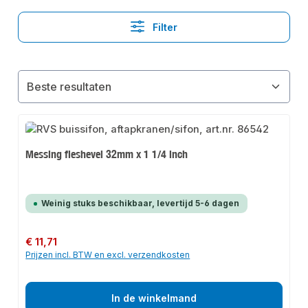
Filter
Messing fleshevel 32mm x 1 1/4 inch
Weinig stuks beschikbaar, levertijd 5-6 dagen
Normale prijs:
€ 11,71
Prijzen incl. BTW en excl. verzendkosten
In de winkelmand