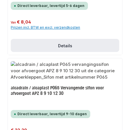
Direct leverbaar, levertijd 5-6 dagen
Normale prijs:
€ 8,04
Van
Prijzen incl. BTW en excl. verzendkosten
Details
alcadrain / alcaplast P065 Vervangende sifon voor
afvoergoot APZ 8 9 10 12 30
Direct leverbaar, levertijd 9-10 dagen
Normale prijs: