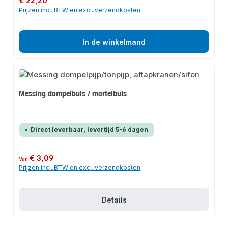
€ 22,20
Prijzen incl. BTW en excl. verzendkosten
In de winkelmand
Messing dompelbuis / mortelbuis
Direct leverbaar, levertijd 5-6 dagen
Normale prijs:
€ 3,09
Van
Prijzen incl. BTW en excl. verzendkosten
Details