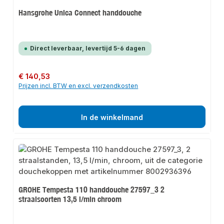
Hansgrohe Unica Connect handdouche
Direct leverbaar, levertijd 5-6 dagen
Normale prijs:
€ 140,53
Prijzen incl. BTW en excl. verzendkosten
In de winkelmand
GROHE Tempesta 110 handdouche 27597_3 2
straalsoorten 13,5 l/min chroom