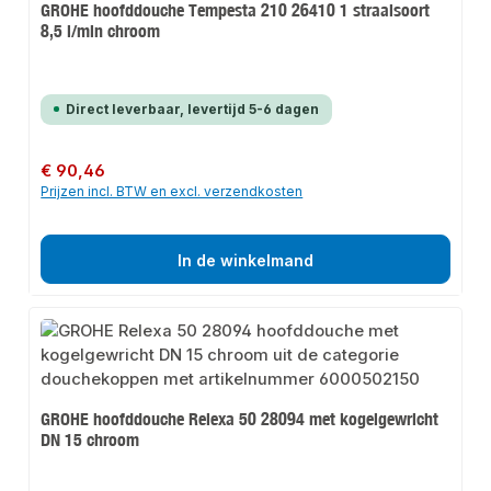
GROHE hoofddouche Tempesta 210 26410 1 straalsoort
8,5 l/min chroom
Direct leverbaar, levertijd 5-6 dagen
Normale prijs:
€ 90,46
Prijzen incl. BTW en excl. verzendkosten
In de winkelmand
GROHE hoofddouche Relexa 50 28094 met kogelgewricht
DN 15 chroom