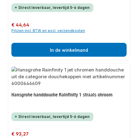
Direct leverbaar, levertijd 5-6 dagen
Normale prijs:
€ 44,64
Prijzen incl. BTW en excl. verzendkosten
In de winkelmand
Hansgrohe handdouche Rainfinity 1 straals chroom
Direct leverbaar, levertijd 5-6 dagen
Normale prijs:
€ 93,27