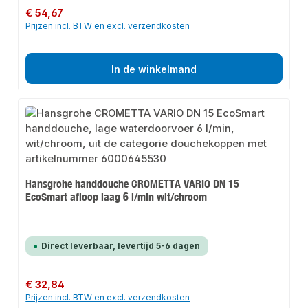
Normale prijs:
€ 54,67
Prijzen incl. BTW en excl. verzendkosten
In de winkelmand
Hansgrohe handdouche CROMETTA VARIO DN 15
EcoSmart afloop laag 6 l/min wit/chroom
Direct leverbaar, levertijd 5-6 dagen
Normale prijs:
€ 32,84
Prijzen incl. BTW en excl. verzendkosten