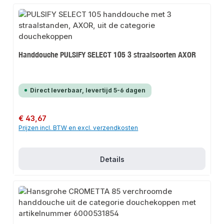
Handdouche PULSIFY SELECT 105 3 straalsoorten AXOR
Direct leverbaar, levertijd 5-6 dagen
Normale prijs:
€ 43,67
Prijzen incl. BTW en excl. verzendkosten
Details