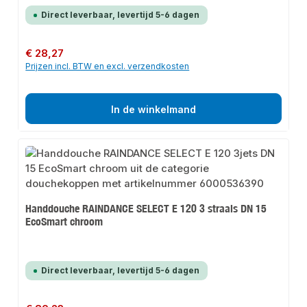
Direct leverbaar, levertijd 5-6 dagen
Normale prijs:
€ 28,27
Prijzen incl. BTW en excl. verzendkosten
In de winkelmand
Handdouche RAINDANCE SELECT E 120 3 straals DN 15
EcoSmart chroom
Direct leverbaar, levertijd 5-6 dagen
Normale prijs: