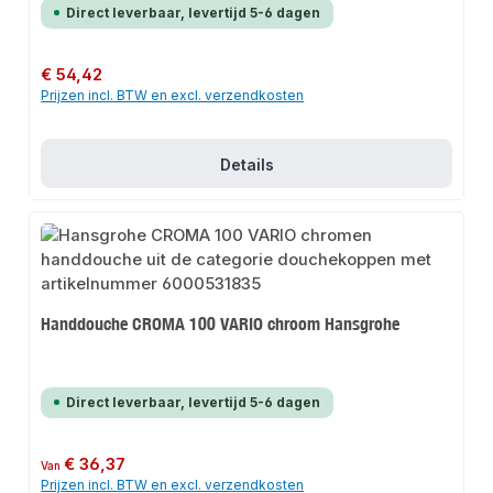
Direct leverbaar, levertijd 5-6 dagen
Normale prijs:
€ 54,42
Prijzen incl. BTW en excl. verzendkosten
Details
Handdouche CROMA 100 VARIO chroom Hansgrohe
Direct leverbaar, levertijd 5-6 dagen
Normale prijs:
€ 36,37
Van
Prijzen incl. BTW en excl. verzendkosten