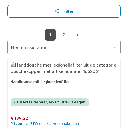
Filter
1
2
Pagina
Pagina
Handbrause mit Legionellenfilter
Direct leverbaar, levertijd 9-10 dagen
Normale prijs:
€ 139,22
Prijzen incl. BTW en excl. verzendkosten