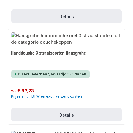
Details
Handdouche 3 straalsoorten Hansgrohe
Direct leverbaar, levertijd 5-6 dagen
Normale prijs:
€ 89,23
Van
Prijzen incl. BTW en excl. verzendkosten
Details