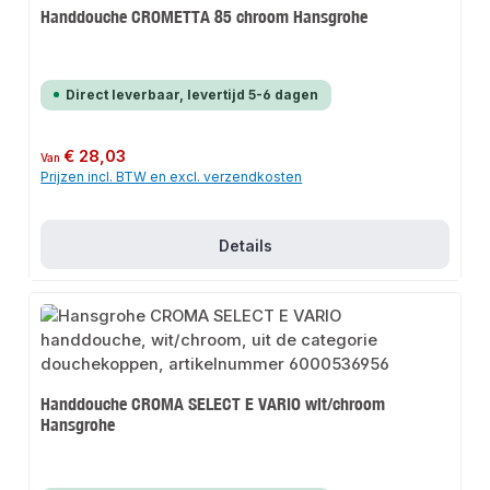
Handdouche CROMETTA 85 chroom Hansgrohe
Direct leverbaar, levertijd 5-6 dagen
Normale prijs:
€ 28,03
Van
Prijzen incl. BTW en excl. verzendkosten
Details
Handdouche CROMA SELECT E VARIO wit/chroom
Hansgrohe