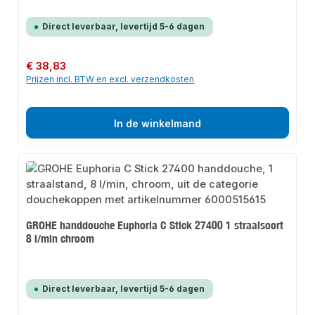
Direct leverbaar, levertijd 5-6 dagen
Normale prijs:
€ 38,83
Prijzen incl. BTW en excl. verzendkosten
In de winkelmand
GROHE handdouche Euphoria C Stick 27400 1 straalsoort
8 l/min chroom
Direct leverbaar, levertijd 5-6 dagen