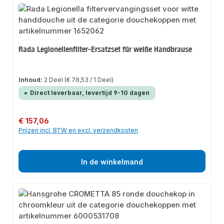
Rada Legionellenfilter-Ersatzset für weiße Handbrause
Inhoud:
2 Deel
(€ 78,53 / 1 Deel)
Direct leverbaar, levertijd 9-10 dagen
Normale prijs:
€ 157,06
Prijzen incl. BTW en excl. verzendkosten
In de winkelmand