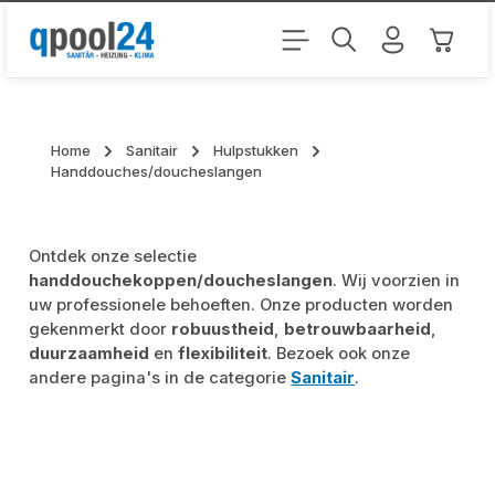
Ga naar de hoofdinhoud
Winkel
Home
Sanitair
Hulpstukken
Handdouches/doucheslangen
Ontdek onze selectie
handdouchekoppen/doucheslangen
. Wij voorzien in
uw professionele behoeften. Onze producten worden
gekenmerkt door
robuustheid
,
betrouwbaarheid
,
duurzaamheid
en
flexibiliteit
. Bezoek ook onze
andere pagina's in de categorie
Sanitair
.