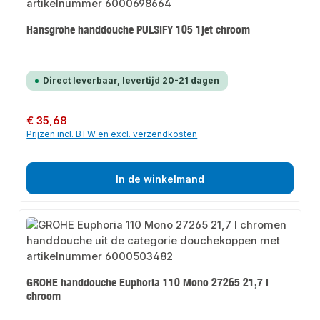
Hansgrohe handdouche PULSIFY 105 1jet chroom
Direct leverbaar, levertijd 20-21 dagen
Normale prijs:
€ 35,68
Prijzen incl. BTW en excl. verzendkosten
In de winkelmand
GROHE handdouche Euphoria 110 Mono 27265 21,7 l
chroom