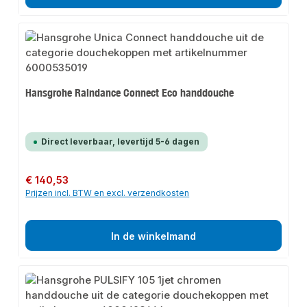
Hansgrohe Raindance Connect Eco handdouche
Direct leverbaar, levertijd 5-6 dagen
Normale prijs:
€ 140,53
Prijzen incl. BTW en excl. verzendkosten
In de winkelmand