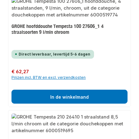
GROHE hoofddouche Tempesta 100 27606_1 4
straalsoorten 9 l/min chroom
Direct leverbaar, levertijd 5-6 dagen
Normale prijs:
€ 62,27
Prijzen incl. BTW en excl. verzendkosten
In de winkelmand