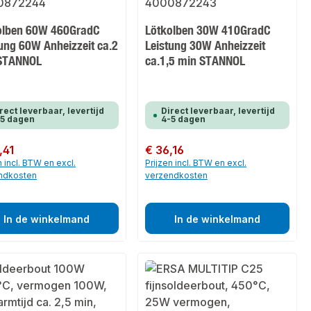
olben 60W 460GradC
Lötkolben 30W 410GradC
ung 60W Anheizzeit ca.2
Leistung 30W Anheizzeit
STANNOL
ca.1,5 min STANNOL
rect leverbaar, levertijd
Direct leverbaar, levertijd
-5 dagen
4-5 dagen
 prijs:
,41
Normale prijs:
€ 36,16
n incl. BTW en excl.
Prijzen incl. BTW en excl.
ndkosten
verzendkosten
In de winkelmand
In de winkelmand