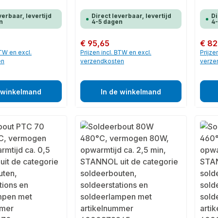
verbaar, levertijd
Direct leverbaar, levertijd
Di
n
4-5 dagen
4
Normale prijs:
€ 95,65
Normale
€ 82
BTW en excl.
Prijzen incl. BTW en excl.
Prijze
en
verzendkosten
verze
 winkelmand
In de winkelmand