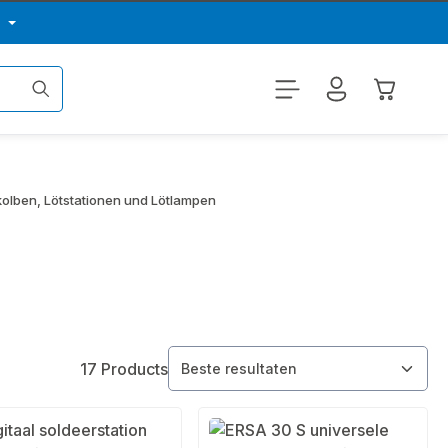
p
Winkelwa
kolben, Lötstationen und Lötlampen
17 Products