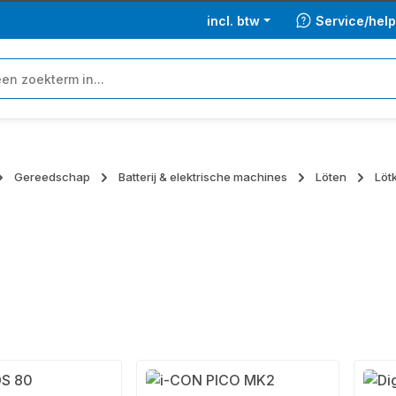
incl. btw
Service/hel
Gereedschap
Batterij & elektrische machines
Löten
Löt