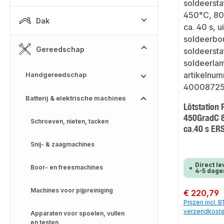
Dak
Gereedschap
Handgereedschap
Batterij & elektrische machines
Lötstation
450GradC 8
Schroeven, nieten, tacken
ca.40 s ER
Snij- & zaagmachines
Direct le
Boor- en freesmachines
4-5 dage
Machines voor pijpreiniging
Normale prijs:
€ 220,79
Prijzen incl. 
verzendkost
Apparaten voor spoelen, vullen
en testen