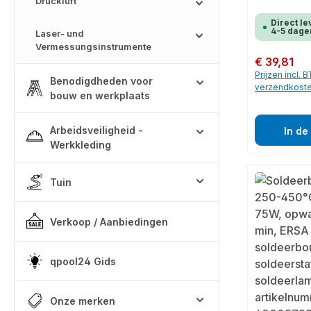
Druckluft
Direct le
4-5 dage
Laser- und
Vermessungsinstrumente
Normale prijs:
€ 39,81
Prijzen incl. 
Benodigdheden voor
verzendkost
bouw en werkplaats
Arbeidsveiligheid -
In de
Werkkleding
Tuin
Verkoop / Aanbiedingen
qpool24 Gids
Onze merken