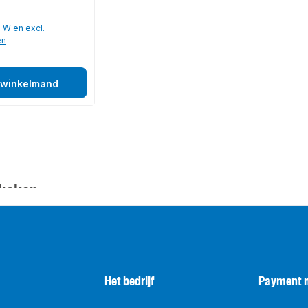
BTW en excl.
en
 winkelmand
keken:
Het bedrijf
Payment 