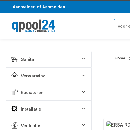
Aanmelden
of
Aanmelden
a naar de hoofdinhoud
Ga naar de zoekopdracht
Home
Sanitair
Verwarming
Radiatoren
Installatie
Ventilatie