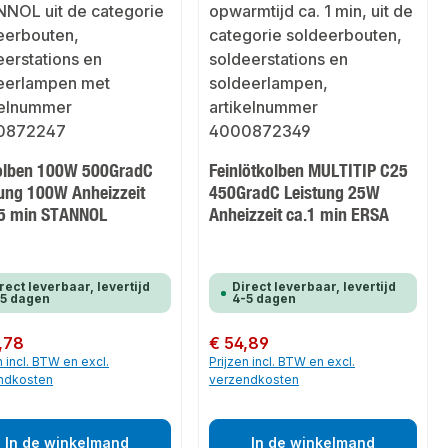
olben 100W 500GradC
Feinlötkolben MULTITIP C25
tung 100W Anheizzeit
450GradC Leistung 25W
,5 min STANNOL
Anheizzeit ca.1 min ERSA
rect leverbaar, levertijd
Direct leverbaar, levertijd
-5 dagen
4-5 dagen
 prijs:
,78
Normale prijs:
€ 54,89
n incl. BTW en excl.
Prijzen incl. BTW en excl.
ndkosten
verzendkosten
In de winkelmand
In de winkelmand