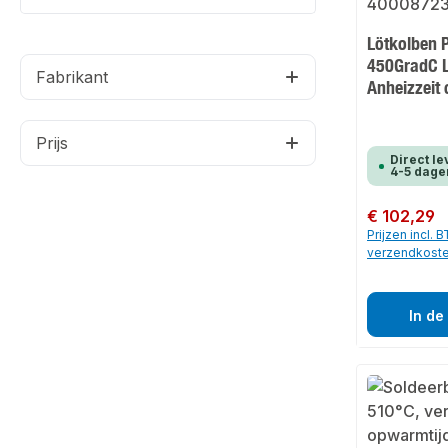
Lötkolben 
450GradC 
Fabrikant
Anheizzeit
Prijs
Direct le
4-5 dage
Normale prijs:
€ 102,29
Prijzen incl. 
verzendkost
In de