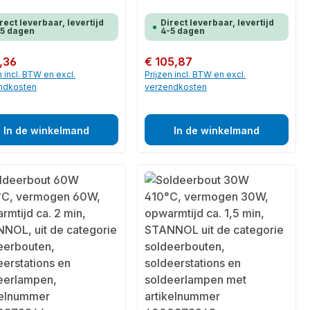
rect leverbaar, levertijd
Direct leverbaar, levertijd
-5 dagen
4-5 dagen
 prijs:
,36
Normale prijs:
€ 105,87
n incl. BTW en excl.
Prijzen incl. BTW en excl.
ndkosten
verzendkosten
In de winkelmand
In de winkelmand