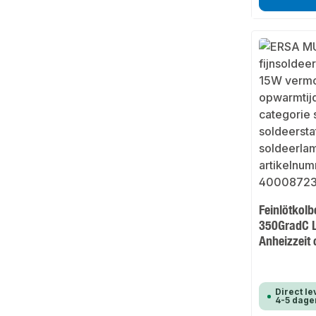
Feinlötkol
350GradC 
Anheizzeit
Direct le
4-5 dage