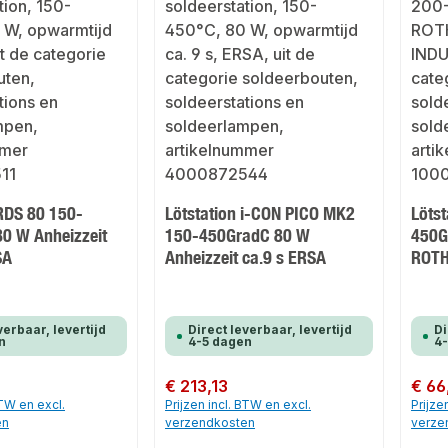
 RDS 80 150-
Lötstation i-CON PICO MK2
Lötst
0 W Anheizzeit
150-450GradC 80 W
450G
SA
Anheizzeit ca.9 s ERSA
ROTH
verbaar, levertijd
Direct leverbaar, levertijd
Di
n
4-5 dagen
4
Normale prijs:
€ 213,13
Normale
€ 66
BTW en excl.
Prijzen incl. BTW en excl.
Prijze
en
verzendkosten
verze