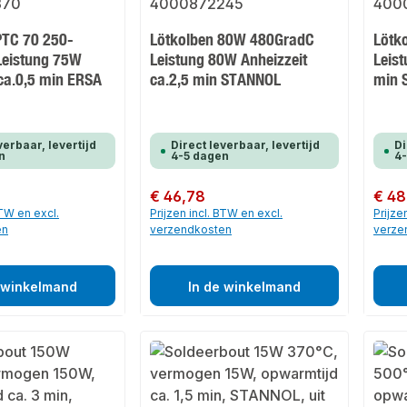
PTC 70 250-
Lötkolben 80W 480GradC
Lötk
Leistung 75W
Leistung 80W Anheizzeit
Leist
 ca.0,5 min ERSA
ca.2,5 min STANNOL
min 
verbaar, levertijd
Direct leverbaar, levertijd
Di
n
4-5 dagen
4
Normale prijs:
€ 46,78
Normale
€ 48
BTW en excl.
Prijzen incl. BTW en excl.
Prijze
en
verzendkosten
verze
 winkelmand
In de winkelmand