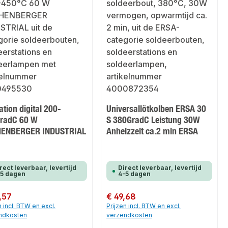
ation digital 200-
Universallötkolben ERSA 30
radC 60 W
S 380GradC Leistung 30W
ENBERGER INDUSTRIAL
Anheizzeit ca.2 min ERSA
rect leverbaar, levertijd
Direct leverbaar, levertijd
-5 dagen
4-5 dagen
 prijs:
,57
Normale prijs:
€ 49,68
n incl. BTW en excl.
Prijzen incl. BTW en excl.
ndkosten
verzendkosten