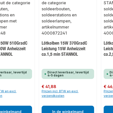
 150W 510GradC
Lötkolben 15W 370GradC
Lötk
50W Anheizzeit
Leistung 15W Anheizzeit
Leis
STANNOL
ca.1,5 min STANNOL
ca.2
verbaar, levertijd
Direct leverbaar, levertijd
Di
n
4-5 dagen
4
Normale prijs:
€ 41,88
Normale
€ 46
BTW en excl.
Prijzen incl. BTW en excl.
Prijze
en
verzendkosten
verze
 winkelmand
In de winkelmand