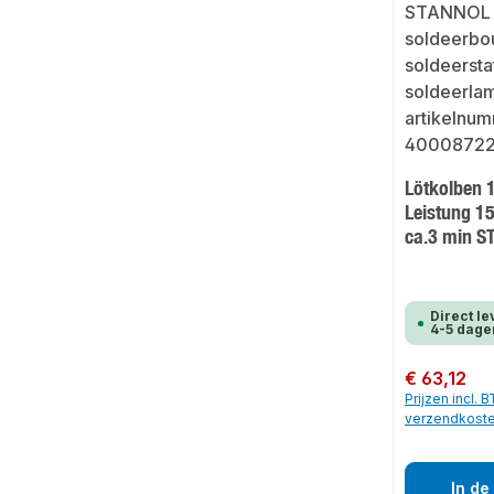
Lötkolben
Leistung 1
ca.3 min 
Direct le
4-5 dage
Normale prijs:
€ 63,12
Prijzen incl. 
verzendkost
In de