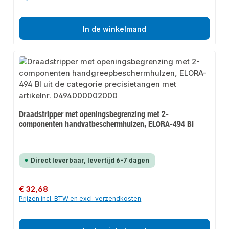
In de winkelmand
Draadstripper met openingsbegrenzing met 2-
componenten handvatbeschermhulzen, ELORA-494 BI
Direct leverbaar, levertijd 6-7 dagen
Normale prijs:
€ 32,68
Prijzen incl. BTW en excl. verzendkosten