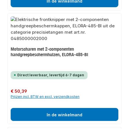
In de winkelmand
Motorscharen met 2-componenten
handgreepbeschermhulzen, ELORA-485-BI
Direct leverbaar, levertijd 6-7 dagen
Normale prijs:
€ 50,39
Prijzen incl. BTW en excl. verzendkosten
In de winkelmand