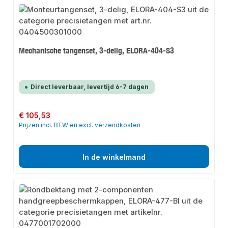
Mechanische tangenset, 3-delig, ELORA-404-S3
Direct leverbaar, levertijd 6-7 dagen
Normale prijs:
€ 105,53
Prijzen incl. BTW en excl. verzendkosten
In de winkelmand