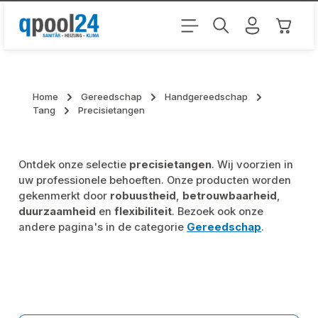
Ga naar de hoofdinhoud
Winkel
Home
Gereedschap
Handgereedschap
Tang
Precisietangen
Ontdek onze selectie
precisietangen
. Wij voorzien in
uw professionele behoeften. Onze producten worden
gekenmerkt door
robuustheid
,
betrouwbaarheid
,
duurzaamheid
en
flexibiliteit
. Bezoek ook onze
andere pagina's in de categorie
Gereedschap
.