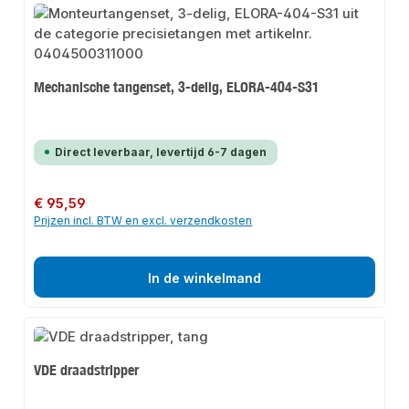
Mechanische tangenset, 3-delig, ELORA-404-S31
Direct leverbaar, levertijd 6-7 dagen
Normale prijs:
€ 95,59
Prijzen incl. BTW en excl. verzendkosten
In de winkelmand
VDE draadstripper