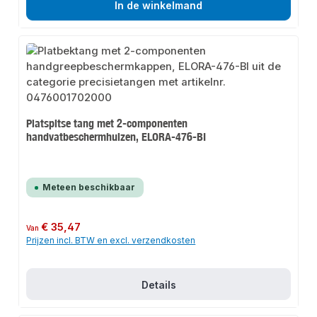
In de winkelmand
Platspitse tang met 2-componenten
handvatbeschermhulzen, ELORA-476-BI
Meteen beschikbaar
Normale prijs:
€ 35,47
Van
Prijzen incl. BTW en excl. verzendkosten
Details