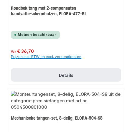
Rondbek tang met 2-componenten
handvatbeschermhulzen, ELORA-477-BI
Meteen beschikbaar
Normale prijs:
€ 36,70
Van
Prijzen incl. BTW en excl. verzendkosten
Details
Mechanische tangen-set, 8-delig, ELORA-504-S8