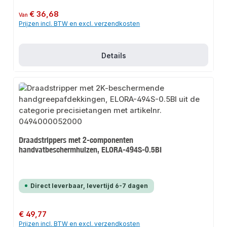
Normale prijs:
€ 36,68
Van
Prijzen incl. BTW en excl. verzendkosten
Details
Draadstrippers met 2-componenten
handvatbeschermhulzen, ELORA-494S-0.5BI
Direct leverbaar, levertijd 6-7 dagen
Normale prijs:
€ 49,77
Prijzen incl. BTW en excl. verzendkosten