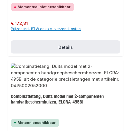
Momenteel niet beschikbaar
Normale prijs:
€ 172,31
Prijzen incl. BTW en excl. verzendkosten
Details
Combinatietang, Duits model met 2-componenten
handvatbeschermhulzen, ELORA-495BI
Meteen beschikbaar