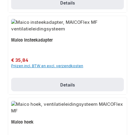
Details
Maico insteekadapter
Normale prijs:
€ 35,84
Prijzen incl. BTW en excl. verzendkosten
Details
Maico hoek