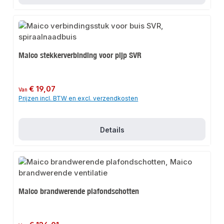
Maico stekkerverbinding voor pijp SVR
Normale prijs:
€ 19,07
Van
Prijzen incl. BTW en excl. verzendkosten
Details
Maico brandwerende plafondschotten
Normale prijs: