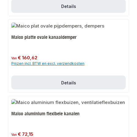
Details
Maico platte ovale kanaaldemper
Normale prijs:
€ 160,62
Van
Prijzen incl. BTW en excl. verzendkosten
Details
Maico aluminium flexibele kanalen
Normale prijs:
€ 72,15
Van