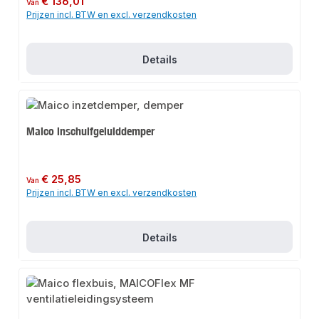
€ 136,01
Van
Prijzen incl. BTW en excl. verzendkosten
Details
Maico inschuifgeluiddemper
Normale prijs:
€ 25,85
Van
Prijzen incl. BTW en excl. verzendkosten
Details