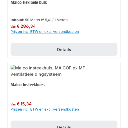
Maico flexibele buis
Inhoud:
50 Meter
(€ 5,61 / 1 Meter)
Normale prijs:
€ 286,34
Van
Prijzen incl. BTW en excl. verzendkosten
Details
Maico insteekhoes
Normale prijs:
€ 15,34
Van
Prijzen incl. BTW en excl. verzendkosten
Details