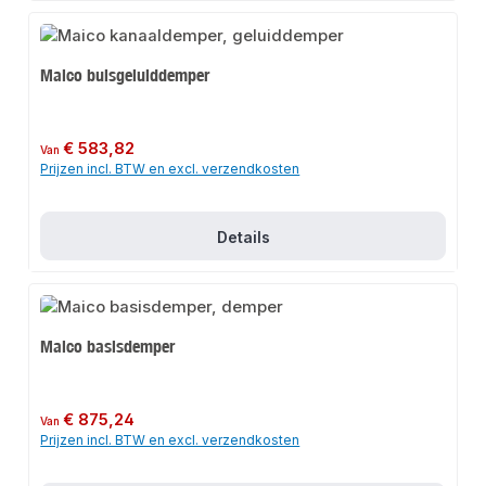
Maico buisgeluiddemper
Normale prijs:
€ 583,82
Van
Prijzen incl. BTW en excl. verzendkosten
Details
Maico basisdemper
Normale prijs:
€ 875,24
Van
Prijzen incl. BTW en excl. verzendkosten