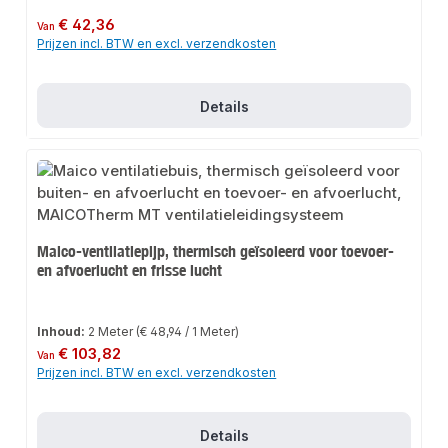
Normale prijs:
€ 42,36
Van
Prijzen incl. BTW en excl. verzendkosten
Details
Maico-ventilatiepijp, thermisch geïsoleerd voor toevoer-
en afvoerlucht en frisse lucht
Inhoud:
2 Meter
(€ 48,94 / 1 Meter)
Normale prijs:
€ 103,82
Van
Prijzen incl. BTW en excl. verzendkosten
Details