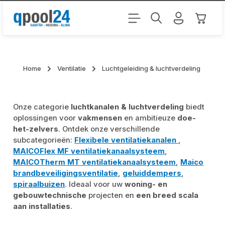
Ga naar de hoofdinhoud
Winkel
Home
Ventilatie
Luchtgeleiding & luchtverdeling
Onze categorie
luchtkanalen & luchtverdeling
biedt
oplossingen voor
vakmensen
en ambitieuze
doe-
het-zelvers
. Ontdek onze verschillende
subcategorieën:
Flexibele ventilatiekanalen
,
MAICOFlex MF ventilatiekanaalsysteem
,
MAICOTherm MT ventilatiekanaalsysteem
,
Maico
brandbeveiligingsventilatie
,
geluiddempers
,
spiraalbuizen
. Ideaal voor uw
woning- en
gebouwtechnische
projecten en
een breed scala
aan installaties
.