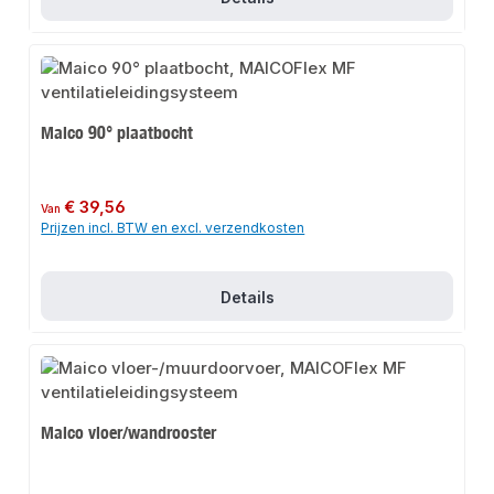
Maico 90° plaatbocht
Normale prijs:
€ 39,56
Van
Prijzen incl. BTW en excl. verzendkosten
Details
Maico vloer/wandrooster