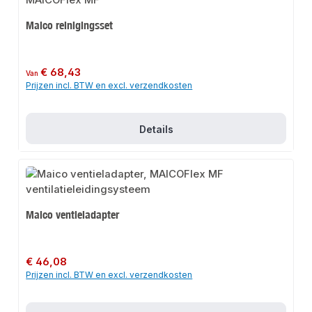
Maico reinigingsset
Normale prijs:
€ 68,43
Van
Prijzen incl. BTW en excl. verzendkosten
Details
Maico ventieladapter
Normale prijs:
€ 46,08
Prijzen incl. BTW en excl. verzendkosten