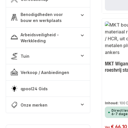
Benodigdheden voor
bouw en werkplaats
Arbeidsveiligheid -
Werkkleding
Tuin
MKT Wigank
roestvrij st
Verkoop / Aanbiedingen
qpool24 Gids
Inhoud:
100 
Onze merken
Direct le
6-7 dage
Normale prijs:
€ 66,10
Van