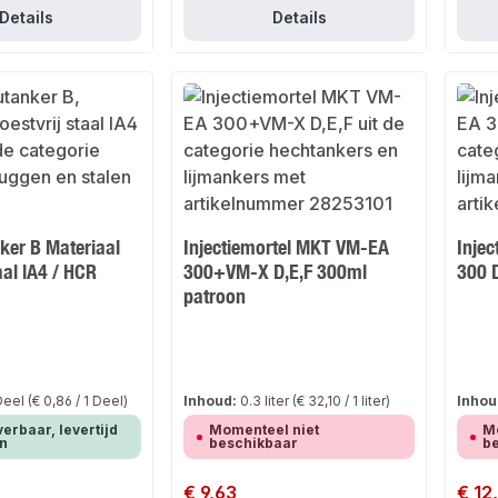
Details
Details
er B Materiaal
Injectiemortel MKT VM-EA
Inje
aal lA4 / HCR
300+VM-X D,E,F 300ml
300 
patroon
Deel
(€ 0,86 / 1 Deel)
Inhoud:
0.3 liter
(€ 32,10 / 1 liter)
Inhou
verbaar, levertijd
Momenteel niet
M
n
beschikbaar
b
Normale prijs:
€ 9,63
Normale
€ 12