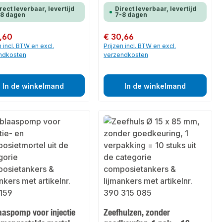
rect leverbaar, levertijd
Direct leverbaar, levertijd
-8 dagen
7-8 dagen
 prijs:
,60
Normale prijs:
€ 30,66
n incl. BTW en excl.
Prijzen incl. BTW en excl.
ndkosten
verzendkosten
In de winkelmand
In de winkelmand
aaspomp voor injectie
Zeefhulzen, zonder