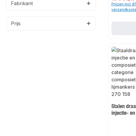
Fabrikant
Prijzen incl. 
verzendkost
Prijs
Stalen draa
injectie- e