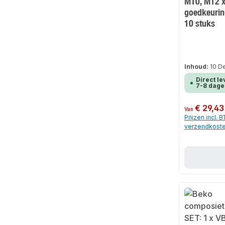
M10, M12 x
goedkeurin
10 stuks
Inhoud:
10 D
Direct le
7-8 dage
Normale prijs:
€ 29,43
Van
Prijzen incl. 
verzendkost