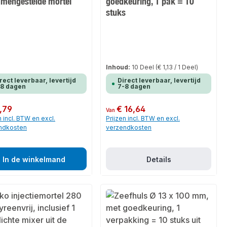
amengestelde mortel
goedkeuring, 1 pak = 10
stuks
Inhoud:
10 Deel
(€ 1,13 / 1 Deel)
rect leverbaar, levertijd
Direct leverbaar, levertijd
-8 dagen
7-8 dagen
 prijs:
,79
Normale prijs:
€ 16,64
Van
n incl. BTW en excl.
Prijzen incl. BTW en excl.
ndkosten
verzendkosten
In de winkelmand
Details