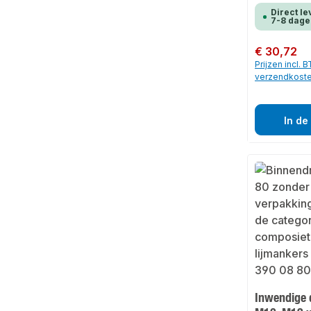
Direct le
7-8 dage
Normale prijs:
€ 30,72
Prijzen incl. 
verzendkost
In de
Inwendige 