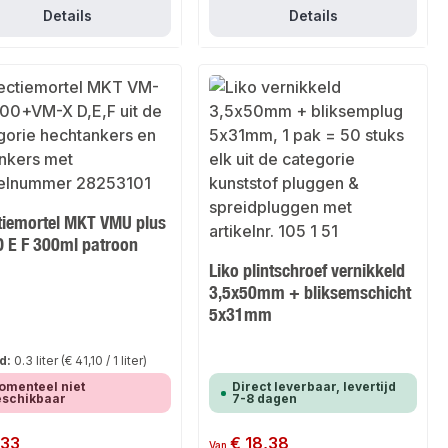
Details
Details
ctiemortel MKT VMU plus
D E F 300ml patroon
Liko plintschroef vernikkeld
3,5x50mm + bliksemschicht
5x31mm
d:
0.3 liter
(€ 41,10 / 1 liter)
omenteel niet
Direct leverbaar, levertijd
eschikbaar
7-8 dagen
 prijs:
,33
Normale prijs:
€ 18,38
Van