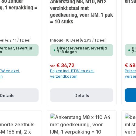
 80 zonder
en s
Ankerstang M8, M10, M12
g, 1 verpakking =
verzinkt staal met
goedkeuring, voor IJM, 1 pak
= 10 stuks
eel
(€ 2,41 / 1 Deel)
Inhoud:
10 Deel
(€ 2,93 / 1 Deel)
verbaar, levertijd
Direct leverbaar, levertijd
Di
n
7-8 dagen
7
Normale prijs:
€ 34,72
Normale
€ 48
Van
BTW en excl.
Prijzen incl. BTW en excl.
Prijze
en
verzendkosten
verze
Details
Details