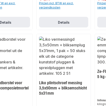
BTW en excl.
Prijzen incl. BTW en excl.
Prijze
en
verzendkosten
verze
Details
Details
Ze-F
5 kg
dborstel voor
Liko plintschroef messing
n composietmortel
3,5x50mm + bliksemschicht
5x31mm
Inhou
kilogr