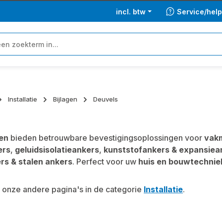
incl. btw
Service/hel
Installatie
Bijlagen
Deuvels
en
bieden betrouwbare bevestigingsoplossingen voor
vak
ers
,
geluidsisolatieankers
,
kunststofankers & expansiea
rs & stalen ankers
. Perfect voor uw
huis en bouwtechnie
onze andere pagina's in de categorie
Installatie
.