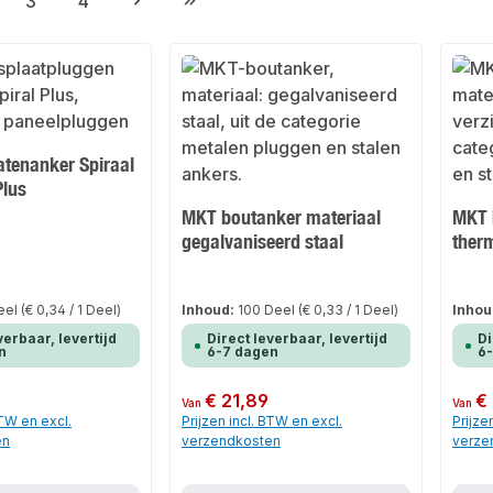
3
4
gina
Pagina
Pagina
atenanker Spiraal
Plus
MKT boutanker materiaal
MKT 
gegalvaniseerd staal
therm
eel
(€ 0,34 / 1 Deel)
Inhoud:
100 Deel
(€ 0,33 / 1 Deel)
Inhou
verbaar, levertijd
Direct leverbaar, levertijd
Di
n
6-7 dagen
6
Normale prijs:
€ 21,89
Normale
€
Van
Van
BTW en excl.
Prijzen incl. BTW en excl.
Prijze
en
verzendkosten
verze