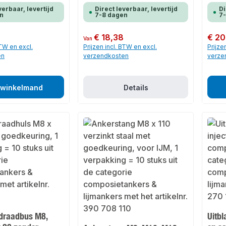
verbaar, levertijd
Direct leverbaar, levertijd
Di
n
7-8 dagen
7
Normale prijs:
€ 18,38
Normale
€ 20
Van
BTW en excl.
Prijzen incl. BTW en excl.
Prijze
en
verzendkosten
verze
 winkelmand
Details
draadbus M8,
Uitbl