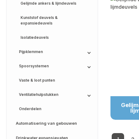
Gelijmde ankers & lijmdeuvels
Kunststof deuvels &
expansiedeuvels
Isolatiedeuvels
Pijpklemmen
Spoorsystemen
Vaste & loot punten
Ventilatiehulpstukken
Gelijm
Onderdelen
lij
Automatisering van gebouwen
Drinkwater expansievaten