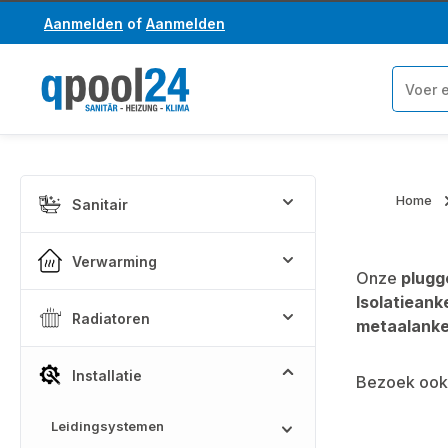
Aanmelden
of
Aanmelden
a naar de hoofdinhoud
Ga naar de zoekopdracht
Home
Sanitair
Verwarming
Onze
plugg
Isolatieank
Radiatoren
metaalanke
Installatie
Bezoek ook 
Leidingsystemen