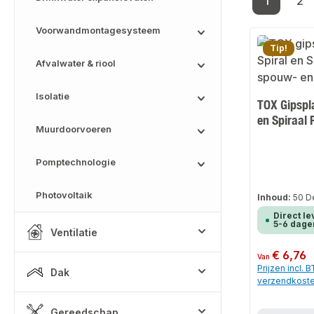
1
2
Pagina
Pa
Voorwandmontagesysteem
Tip!
Afvalwater & riool
Isolatie
TOX Gipspl
en Spiraal 
Muurdoorvoeren
Pomptechnologie
Photovoltaik
Inhoud:
50 D
Direct le
5-6 dage
Ventilatie
Normale prijs:
€ 6,76
Van
Prijzen incl. 
Dak
verzendkost
Gereedschap