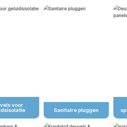
y gallery
vels voor
idsisolatie
Sanitaire pluggen
sp