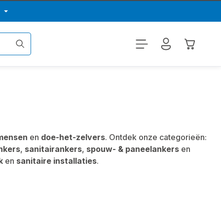
p
Winkelwa
mensen
en
doe-het-zelvers
. Ontdek onze categorieën:
nkers
,
sanitairankers
,
spouw- & paneelankers
en
k
en
sanitaire installaties
.