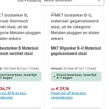
108 Products
boutanker B Materiaal
MKT Wiganker B-U Materiaal
isch verzinkt staal
gegalvaniseerd staal
d:
100 Deel
(€ 0,44 / 1 Deel)
Inhoud:
25 Deel
(€ 1,67 / 1 Deel)
rect leverbaar, levertijd
Direct leverbaar, levertijd
-7 dagen
6-7 dagen
 prijs:
 34,79
Normale prijs:
€ 29,16
Van
n incl. BTW en excl.
Prijzen incl. BTW en excl.
ndkosten
verzendkosten