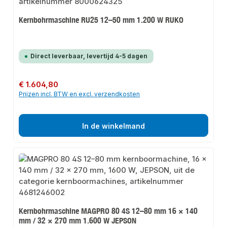
Kernbohrmaschine RU25 12–50 mm 1.200 W RUKO
Direct leverbaar, levertijd 4-5 dagen
Normale prijs:
€ 1.604,80
Prijzen incl. BTW en excl. verzendkosten
In de winkelmand
Kernbohrmaschine MAGPRO 80 4S 12–80 mm 16 × 140
mm / 32 × 270 mm 1.600 W JEPSON