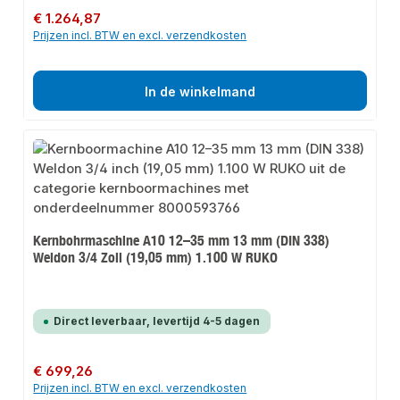
Normale prijs:
€ 1.264,87
Prijzen incl. BTW en excl. verzendkosten
In de winkelmand
Kernbohrmaschine A10 12–35 mm 13 mm (DIN 338)
Weldon 3/4 Zoll (19,05 mm) 1.100 W RUKO
Direct leverbaar, levertijd 4-5 dagen
Normale prijs:
€ 699,26
Prijzen incl. BTW en excl. verzendkosten