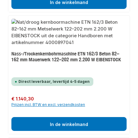
In de winkelmand
Nass-/Trockenkernbohrmaschine ETN 162/3 Beton 82–
162 mm Mauerwerk 122–202 mm 2.200 W EIBENSTOCK
Direct leverbaar, levertijd 4-5 dagen
Normale prijs:
€ 1.140,30
Prijzen incl. BTW en excl. verzendkosten
In de winkelmand