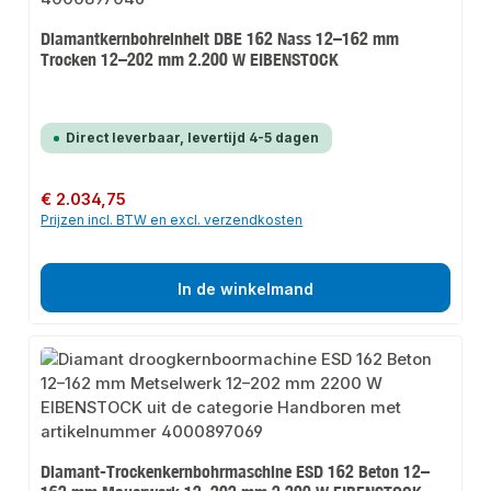
Diamantkernbohreinheit DBE 162 Nass 12–162 mm
Trocken 12–202 mm 2.200 W EIBENSTOCK
Direct leverbaar, levertijd 4-5 dagen
Normale prijs:
€ 2.034,75
Prijzen incl. BTW en excl. verzendkosten
In de winkelmand
Diamant-Trockenkernbohrmaschine ESD 162 Beton 12–