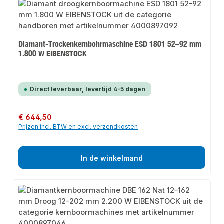
Diamant-Trockenkernbohrmaschine ESD 1801 52–92 mm
1.800 W EIBENSTOCK
Direct leverbaar, levertijd 4-5 dagen
Normale prijs:
€ 644,50
Prijzen incl. BTW en excl. verzendkosten
In de winkelmand