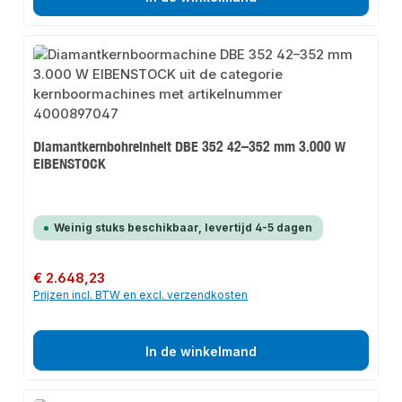
Diamantkernbohreinheit DBE 352 42–352 mm 3.000 W
EIBENSTOCK
Weinig stuks beschikbaar, levertijd 4-5 dagen
Normale prijs:
€ 2.648,23
Prijzen incl. BTW en excl. verzendkosten
In de winkelmand