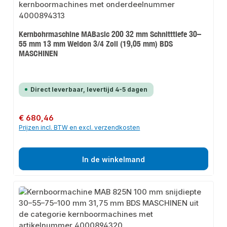
Kernbohrmaschine MABasic 200 32 mm Schnitttiefe 30–
55 mm 13 mm Weldon 3/4 Zoll (19,05 mm) BDS
MASCHINEN
Direct leverbaar, levertijd 4-5 dagen
Normale prijs:
€ 680,46
Prijzen incl. BTW en excl. verzendkosten
In de winkelmand