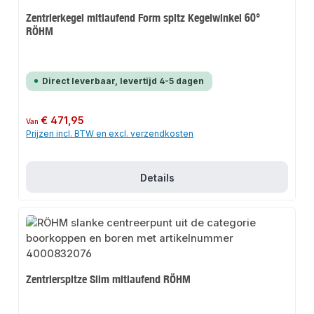
Zentrierkegel mitlaufend Form spitz Kegelwinkel 60°
RÖHM
Direct leverbaar, levertijd 4-5 dagen
Normale prijs:
€ 471,95
Van
Prijzen incl. BTW en excl. verzendkosten
Details
Zentrierspitze Slim mitlaufend RÖHM