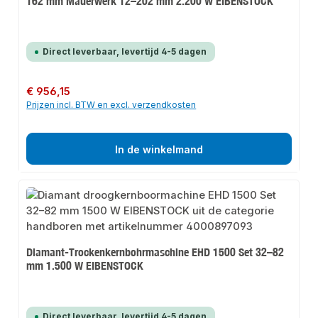
162 mm Mauerwerk 12–202 mm 2.200 W EIBENSTOCK
Direct leverbaar, levertijd 4-5 dagen
Normale prijs:
€ 956,15
Prijzen incl. BTW en excl. verzendkosten
In de winkelmand
Diamant-Trockenkernbohrmaschine EHD 1500 Set 32–82
mm 1.500 W EIBENSTOCK
Direct leverbaar, levertijd 4-5 dagen