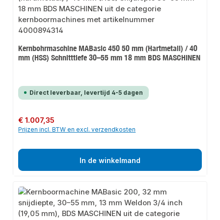
Kernbohrmaschine MABasic 450 50 mm (Hartmetall) / 40
mm (HSS) Schnitttiefe 30–55 mm 18 mm BDS MASCHINEN
Direct leverbaar, levertijd 4-5 dagen
Normale prijs:
€ 1.007,35
Prijzen incl. BTW en excl. verzendkosten
In de winkelmand