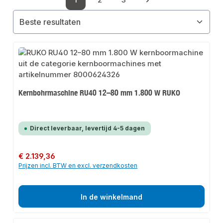
1
2
3
Pagina
Pagina
Pagina
Kernbohrmaschine RU40 12–80 mm 1.800 W RUKO
Direct leverbaar, levertijd 4-5 dagen
Normale prijs:
€ 2.139,36
Prijzen incl. BTW en excl. verzendkosten
In de winkelmand