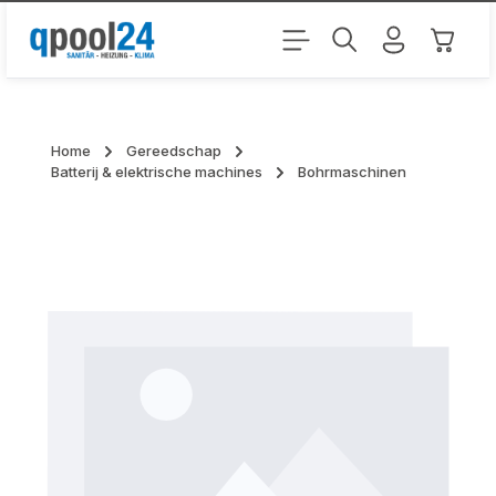
Ga naar de hoofdinhoud
Winkel
Home
Gereedschap
Batterij & elektrische machines
Bohrmaschinen
Skip category gallery