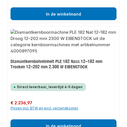
In de winkelmand
Diamantkernbohreinheit PLE 182 Nass 12–182 mm
Trocken 12–202 mm 2.300 W EIBENSTOCK
Direct leverbaar, levertijd 4-5 dagen
Normale prijs:
€ 2.236,97
Prijzen incl. BTW en excl. verzendkosten
In de winkelmand