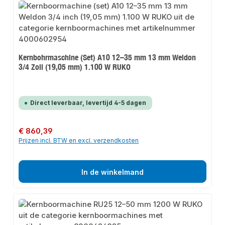
Kernbohrmaschine (Set) A10 12–35 mm 13 mm Weldon
3/4 Zoll (19,05 mm) 1.100 W RUKO
Direct leverbaar, levertijd 4-5 dagen
Normale prijs:
€ 860,39
Prijzen incl. BTW en excl. verzendkosten
In de winkelmand