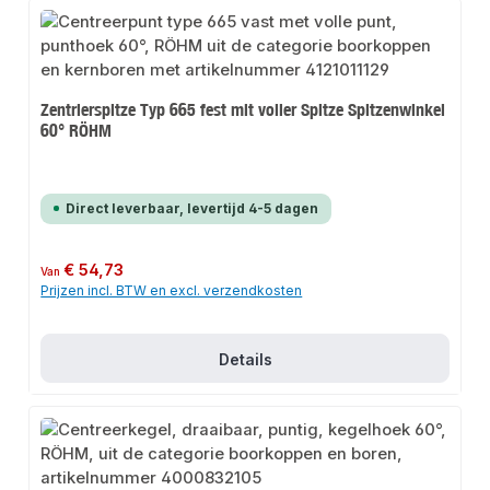
Zentrierspitze Typ 665 fest mit voller Spitze Spitzenwinkel
60° RÖHM
Direct leverbaar, levertijd 4-5 dagen
Normale prijs:
€ 54,73
Van
Prijzen incl. BTW en excl. verzendkosten
Details