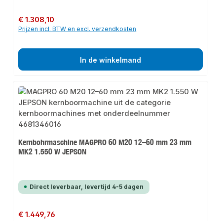
Normale prijs:
€ 1.308,10
Prijzen incl. BTW en excl. verzendkosten
In de winkelmand
Kernbohrmaschine MAGPRO 60 M20 12–60 mm 23 mm
MK2 1.550 W JEPSON
Direct leverbaar, levertijd 4-5 dagen
Normale prijs:
€ 1.449,76