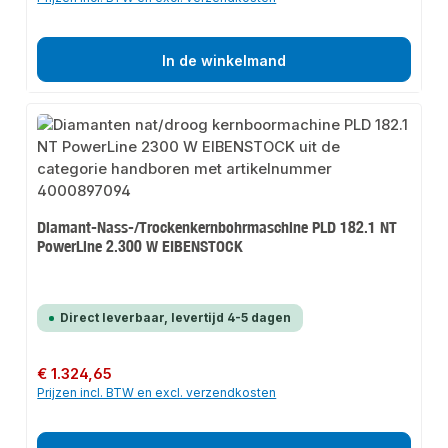
In de winkelmand
Diamant-Nass-/Trockenkernbohrmaschine PLD 182.1 NT
PowerLine 2.300 W EIBENSTOCK
Direct leverbaar, levertijd 4-5 dagen
Normale prijs:
€ 1.324,65
Prijzen incl. BTW en excl. verzendkosten