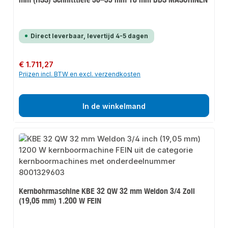
Direct leverbaar, levertijd 4-5 dagen
Normale prijs:
€ 1.711,27
Prijzen incl. BTW en excl. verzendkosten
In de winkelmand
Kernbohrmaschine KBE 32 QW 32 mm Weldon 3/4 Zoll
(19,05 mm) 1.200 W FEIN