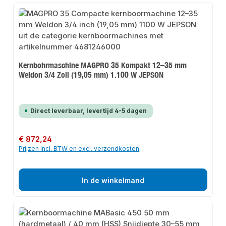
Kernbohrmaschine MAGPRO 35 Kompakt 12–35 mm
Weldon 3/4 Zoll (19,05 mm) 1.100 W JEPSON
Direct leverbaar, levertijd 4-5 dagen
Normale prijs:
€ 872,24
Prijzen incl. BTW en excl. verzendkosten
In de winkelmand