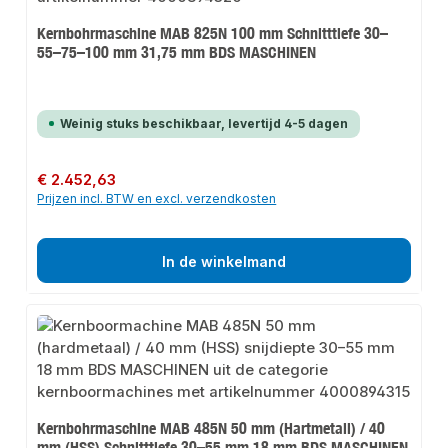
Kernbohrmaschine MAB 825N 100 mm Schnitttiefe 30–
55–75–100 mm 31,75 mm BDS MASCHINEN
Weinig stuks beschikbaar, levertijd 4-5 dagen
Normale prijs:
€ 2.452,63
Prijzen incl. BTW en excl. verzendkosten
In de winkelmand
Kernbohrmaschine MAB 485N 50 mm (Hartmetall) / 40
mm (HSS) Schnitttiefe 30–55 mm 18 mm BDS MASCHINEN