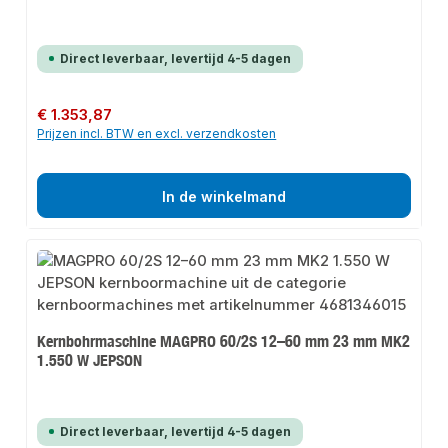
Direct leverbaar, levertijd 4-5 dagen
Normale prijs:
€ 1.353,87
Prijzen incl. BTW en excl. verzendkosten
In de winkelmand
Kernbohrmaschine MAGPRO 60/2S 12–60 mm 23 mm MK2
1.550 W JEPSON
Direct leverbaar, levertijd 4-5 dagen