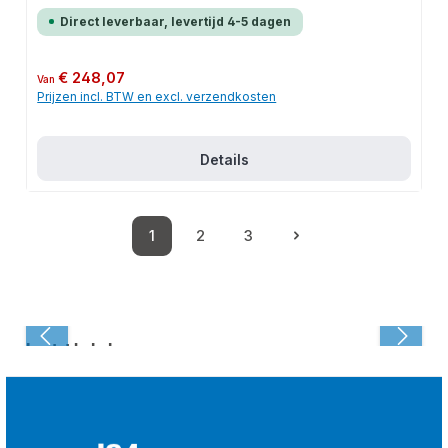
Direct leverbaar, levertijd 4-5 dagen
Normale prijs:
€ 248,07
Van
Prijzen incl. BTW en excl. verzendkosten
Details
1
2
3
Pagina
Pagina
Pagina
Laatst bekeken: