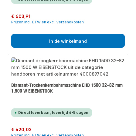
Normale prijs:
€ 603,91
Prijzen incl. BTW en excl. verzendkosten
In de winkelmand
Diamant-Trockenkernbohrmaschine EHD 1500 32–82 mm
1.500 W EIBENSTOCK
Direct leverbaar, levertijd 4-5 dagen
Normale prijs:
€ 420,03
Prijzen incl. BTW en excl. verzendkosten