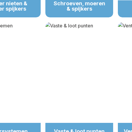
r nieten &
Schroeven, moeren
er spijkers
& spijkers
rsystemen
Vaste & loot punten
Ven