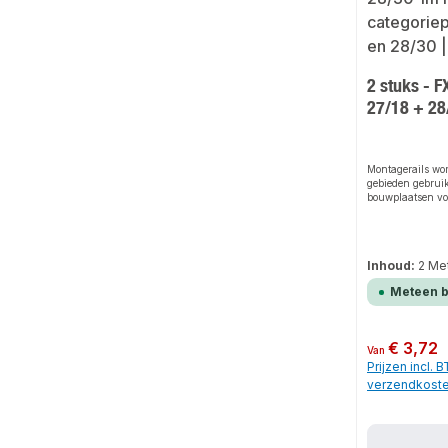
2 stuks - F
27/18 + 28
Montagerails wor
gebieden gebruik
bouwplaatsen voo
verwarming, airc
elektriciteit. Ze 
eenvoudige en pr
allerlei soorten 
Inhoud:
2 Me
draagconstructie
Meteen 
Normale prijs:
€ 3,72
Van
Prijzen incl. 
verzendkost