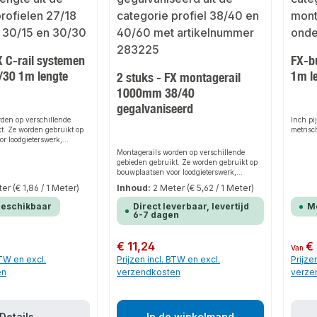
accesso
M8/M10Installatie: Snel en eenvoudigIn
buiskl
ons assortiment vind je ook bijpassend
voor di
leidingwerk en andere producten voor
stiftsc
installatie.
buisbev
Pijpkl
X C-rail systemen
FX-b
onze ra
bevesti
/30 1m lengte
1m l
2 stuks - FX montagerail
hamerk
lembere
1000mm 38/40
M8Nomi
gegalvaniseerd
Gegalva
10 stuk
den op verschillende
Inch pi
expert v
t. Ze worden gebruikt op
metrisc
leverin
r loodgieterswerk,
klanten
onditioning, ventilatie en
Montagerails worden op verschillende
zijn ook ideaal voor de
gebieden gebruikt. Ze worden gebruikt op
ofessionele productie van
bouwplaatsen voor loodgieterswerk,
frames en lichtgewicht
verwarming, airconditioning, ventilatie en
ter
(€ 1,86 / 1 Meter)
Inhoud:
2 Meter
(€ 5,62 / 1 Meter)
s.
elektriciteit. Ze zijn ook ideaal voor de
eenvoudige en professionele productie van
beschikbaar
Direct leverbaar, levertijd
M
allerlei soorten frames en lichtgewicht
6-7 dagen
draagconstructies.
Normale prijs:
€ 11,24
Normale
€
Van
BTW en excl.
Prijzen incl. BTW en excl.
Prijze
en
verzendkosten
verze
Details
In de winkelmand