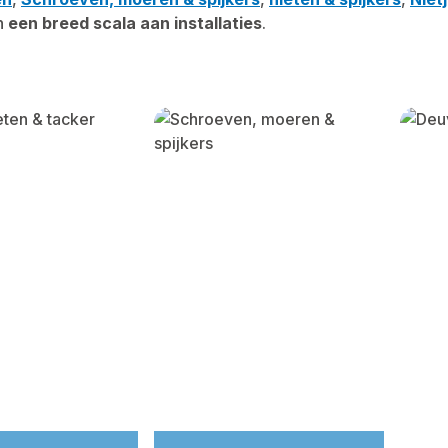
n
een breed scala aan installaties
.
y gallery