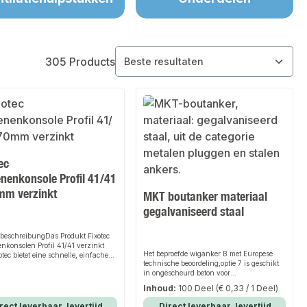
305 Products
ec
nenkonsole Profil 41/41
m verzinkt
MKT boutanker materiaal
gegalvaniseerd staal
beschreibungDas Produkt Fixotec
nkonsolen Profil 41/41 verzinkt
Het beproefde wiganker B met Europese
otec bietet eine schnelle, einfache
technische beoordeling,optie 7 is geschikt
here Lösung zur Erstellung von
in ongescheurd beton voor
nzelbefestigungen und
doorsteekmontage entijdbesparende
ssen. Dank der stabilen Bauweise
Inhoud:
100 Deel
(€ 0,33 / 1 Deel)
doorsteekmontage.Dankzij de drie
 hochwertigen Materialien sorgt es
verankeringsdieptes kan het flexibel
fekten Halt und passt sich flexibel
rect leverbaar, levertijd
Direct leverbaar, levertijd