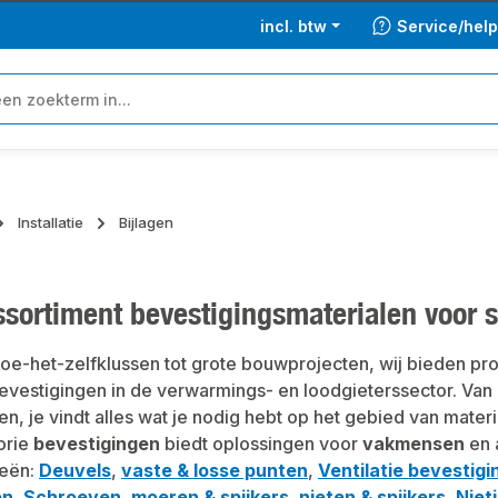
incl. btw
Service/hel
Installatie
Bijlagen
sortiment bevestigingsmaterialen voor s
doe-het-zelfklussen tot grote bouwprojecten, wij bieden pro
vestigingen in de verwarmings- en loodgieterssector. Van 
en, je vindt alles wat je nodig hebt op het gebied van materi
orie
bevestigingen
biedt oplossingen voor
vakmensen
en 
ieën:
Deuvels
,
vaste & losse punten
,
Ventilatie bevestig
en
,
Schroeven, moeren & spijkers
,
nieten & spijkers
,
Niet