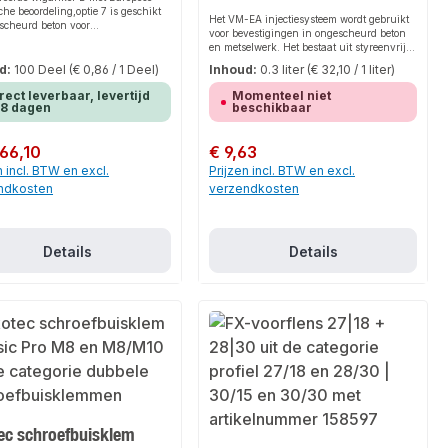
che beoordeling,optie 7 is geschikt
Het VM-EA injectiesysteem wordt gebruikt
scheurd beton voor
voor bevestigingen in ongescheurd beton
ekmontage entijdbesparende
en metselwerk. Het bestaat uit styreenvrije
ekmontage.Dankzij de drie
epoxyacrylaat injectiemortel in een patroon,
ringsdieptes kan het flexibel
d:
100 Deel
(€ 0,86 / 1 Deel)
Inhoud:
0.3 liter
(€ 32,10 / 1 liter)
een ankerstang (VMU-A, V-A of in de
aangepast aan derespectieve
handel verkrijgbare draadstang met
rect leverbaar, levertijd
Momenteel niet
atievereisten. Het gebruik met
testcertificaat 3.1) en een moer en sluitring.
-8 dagen
beschikbaar
everankeringsdiepte vermindert de
Een geperforeerde huls is vereist voor
n installatie-inspanning enhet
gebruik in geperforeerde baksteen.
op aanvaringen met wapening. Bij
Injectiesysteem, chemische mortel,
 prijs:
 66,10
Normale prijs:
€ 9,63
 van een zuigbooris het ook niet
chemisch anker, injectiepistool
m het boorgat uit te blazen.De
n incl. BTW en excl.
Prijzen incl. BTW en excl.
chroefdraad van het spieanker B
ndkosten
verzendkosten
nstallatie op afstand mogelijk.De
rote ringen van het spieanker B-U
eaalvoor gebruik in de houtbouw.
Details
Details
tec schroefbuisklem