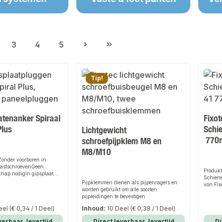
3
4
5
gina
Pagina
Pagina
Pagina
Tip!
atenanker Spiraal
Fixot
Plus
Schie
Lichtgewicht
770m
schroefpijpklem M8 en
M8/M10
onder voorboren in
 vastschroevenGeen
Produkt
chap nodigIn gipsplaat
Schiene
aarden tot 20 kg per
Pijpklemmen dienen als pijpenragers en
von Fix
tOok geschikt voor M4
worden gebruikt om alle soorten
und sic
ijving & toepassing
pijpleidingen te bevestigen.
Rohrei
gegoten zink) met
Rohrtra
eel
(€ 0,34 / 1 Deel)
Inhoud:
10 Deel
(€ 0,38 / 1 Deel)
gesproken buitendraadOok
und der
pskartonplaten met
für per
verbaar, levertijd
Direct leverbaar, levertijd
Di