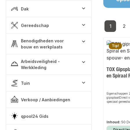
Dak
Gereedschap
1
2
Pagina
Pa
Benodigdheden voor
Tip!
bouw en werkplaats
Arbeidsveiligheid -
Werkkleding
TOX Gipspl
en Spiraal 
Tuin
Eigenschappen Z
gipsplaatDirect
Verkoop / Aanbiedingen
speciaal gereeds
zeer hoge houdw
bevestigingspun
schroevenBeschr
qpool24 Gids
Metalen anker (
Inhoud:
50 D
boorpunt en uit
geschikt voor gi
Direct le