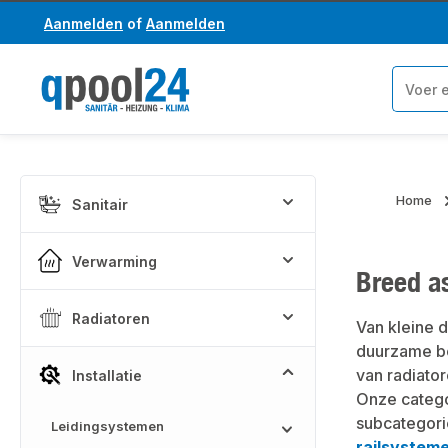
Aanmelden
of
Aanmelden
a naar de hoofdinhoud
Ga naar de zoekopdracht
Home
Sanitair
Verwarming
Breed as
Radiatoren
Van kleine 
duurzame be
van radiator
Installatie
Onze categ
subcategor
Leidingsystemen
railsystem