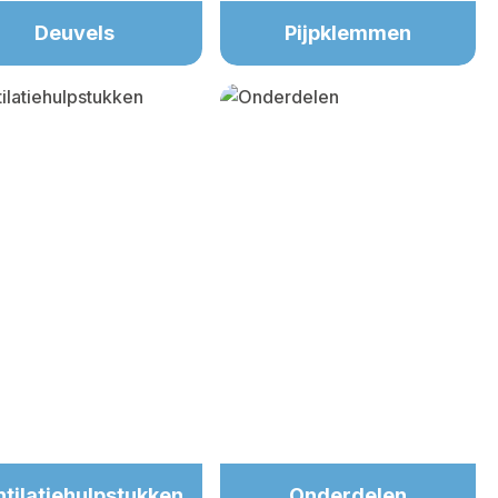
Deuvels
Pijpklemmen
tilatiehulpstukken
Onderdelen