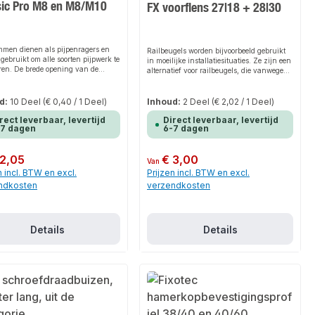
sic Pro M8 en M8/M10
FX voorflens 27|18 + 28|30
mmen dienen als pijpenragers en
Railbeugels worden bijvoorbeeld gebruikt
gebruikt om alle soorten pijpwerk te
in moeilijke installatiesituaties. Ze zijn een
eren. De brede opening van de
alternatief voor railbeugels, die vanwege
lem met twee schroeven maakt het
hun lengte niet kunnen worden gebruikt
lijker om de pijp in te brengen,
in krappe installatieomstandigheden. In
ij installaties boven het hoofd. De
combinatie met montagerails bieden
d:
10 Deel
(€ 0,40 / 1 Deel)
Inhoud:
2 Deel
(€ 2,02 / 1 Deel)
grendeling maakt een eenvoudige
zadelflenzen flexibiliteit, bijvoorbeeld voor
besparende installatie van de
rect leverbaar, levertijd
Direct leverbaar, levertijd
schacht- en kanaalinstallaties.
-7 dagen
6-7 dagen
m mogelijk. Het geluidsisolerende
uk van de Classic schroefpijpklem
geenvrij en niet schadelijk voor de
 prijs:
 2,05
Normale prijs:
€ 3,00
heid. ProductkenmerkenDe Classic
Van
pijpklem wordt gebruikt om pijpen
n incl. BTW en excl.
Prijzen incl. BTW en excl.
middelde belasting vast te zetten.Hij
ndkosten
verzendkosten
hikt voor vele soorten buizen, zoals
 koperen en kunststof buizen.Een
 hand te draaien vergrendeling
et eenvoudig om de buizen te
ren, zelfs in moeilijke
Details
Details
situaties boven het hoofd.Het
isolerende inzetstuk vermindert de
cht van structuurgeluid van de
ar de ondergrond.De uitstekende
ebescherming dankzij de
rdige gegalvaniseerde coating
oor een lange levensduur.Voor onze
en is een breed assortiment