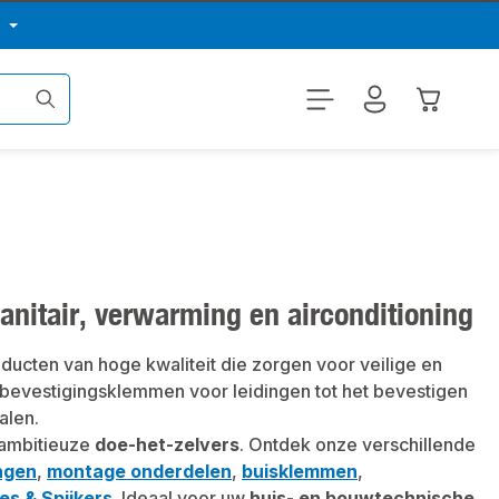
p
Winkelwa
anitair, verwarming en airconditioning
ducten van hoge kwaliteit die zorgen voor veilige en
bevestigingsklemmen voor leidingen tot het bevestigen
alen.
ambitieuze
doe-het-zelvers
. Ontdek onze verschillende
ingen
,
montage onderdelen
,
buisklemmen
,
jes & Spijkers
. Ideaal voor uw
huis- en bouwtechnische