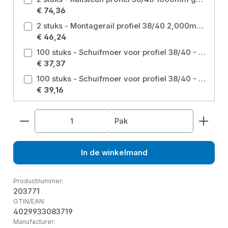
€ 74,36
2 stuks - Montagerail profiel 38/40 2,000mm dikte 2,00mm gegalvaniseerd
€ 46,24
100 stuks - Schuifmoer voor profiel 38/40 - 40/60 M10 gegalvaniseerd Maat: M10 38/40
€ 37,37
100 stuks - Schuifmoer voor profiel 38/40 - 40/60 M12 gegalvaniseerd Maat: M12 38/40
€ 39,16
Producthoeveelheid: Voer de gewenste hoeveelhe
Pak
In de winkelmand
Productnummer:
203771
GTIN/EAN:
4029933083719
Manufacturer: