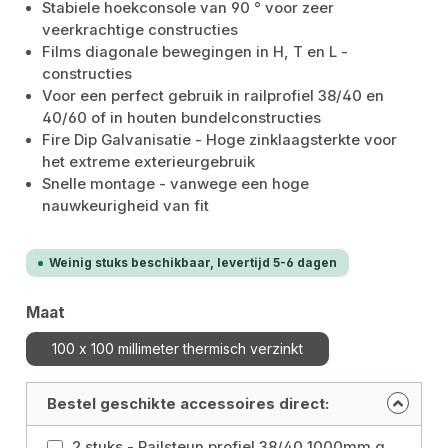
Stabiele hoekconsole van 90 ° voor zeer
veerkrachtige constructies
Films diagonale bewegingen in H, T en L -
constructies
Voor een perfect gebruik in railprofiel 38/40 en
40/60 of in houten bundelconstructies
Fire Dip Galvanisatie - Hoge zinklaagsterkte voor
het extreme exterieurgebruik
Snelle montage - vanwege een hoge
nauwkeurigheid van fit
Weinig stuks beschikbaar, levertijd 5-6 dagen
Selecteer
Maat
100 x 100 millimeter thermisch verzinkt
Bestel geschikte accessoires direct:
2 stuks - Railsteun profiel 38/40 1000mm gegalvaniseerd Maat: 38/40 x 1000 millimeter