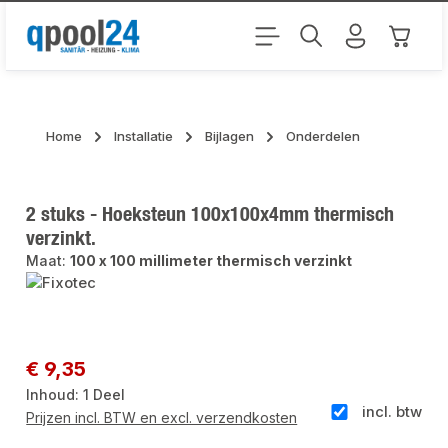
Ga naar de hoofdinhoud
Winkel
Home
Installatie
Bijlagen
Onderdelen
2 stuks - Hoeksteun 100x100x4mm thermisch
verzinkt.
Maat:
100 x 100 millimeter thermisch verzinkt
Afbeeldingengalerij overslaan
Normale prijs:
€ 9,35
Inhoud:
1 Deel
incl. btw
Prijzen incl. BTW en excl. verzendkosten