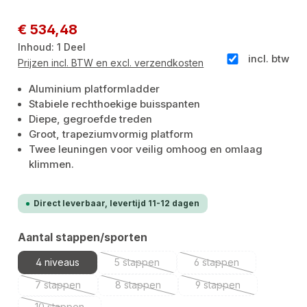
Afbeeldingengalerij overslaan
Normale prijs:
€ 534,48
Inhoud:
1 Deel
incl. btw
Prijzen incl. BTW en excl. verzendkosten
Aluminium platformladder
Stabiele rechthoekige buisspanten
Diepe, gegroefde treden
Groot, trapeziumvormig platform
Twee leuningen voor veilig omhoog en omlaag
klimmen.
Direct leverbaar, levertijd 11-12 dagen
Selecteer
Aantal stappen/sporten
4 niveaus
5 stappen
6 stappen
(Deze optie is momenteel niet beschikbaa
(Deze optie is moment
7 stappen
8 stappen
9 stappen
(Deze optie is momenteel niet beschikbaar.)
(Deze optie is momenteel niet beschikbaa
(Deze optie is moment
10 stappen