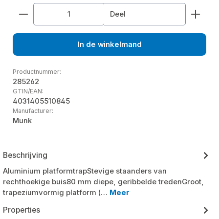
Producthoeveelheid: Voer de gewenste hoeveelhe
Deel
In de winkelmand
Productnummer:
285262
GTIN/EAN:
4031405510845
Manufacturer:
Munk
Beschrijving
Aluminium platformtrapStevige staanders van
rechthoekige buis80 mm diepe, geribbelde tredenGroot,
trapeziumvormig platform (…
Meer
Properties