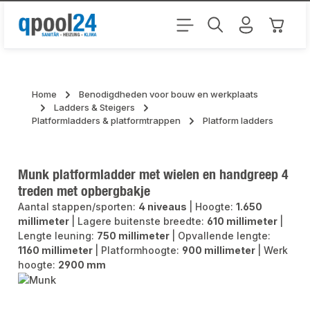
Ga naar de hoofdinhoud
Winkel
Home
Benodigdheden voor bouw en werkplaats
Ladders & Steigers
Platformladders & platformtrappen
Platform ladders
Munk platformladder met wielen en handgreep 4
treden met opbergbakje
Aantal stappen/sporten:
4 niveaus
|
Hoogte:
1.650
millimeter
|
Lagere buitenste breedte:
610 millimeter
|
Lengte leuning:
750 millimeter
|
Opvallende lengte:
1160 millimeter
|
Platformhoogte:
900 millimeter
|
Werk
hoogte:
2900 mm