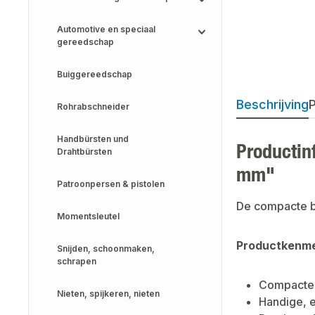
Automotive en speciaal
gereedschap
Buiggereedschap
Beschrijving
P
Rohrabschneider
Handbürsten und
Productin
Drahtbürsten
mm"
Patroonpersen & pistolen
De compacte bu
Momentsleutel
Productkenme
Snijden, schoonmaken,
schrapen
Compacte, 
Nieten, spijkeren, nieten
Handige, 