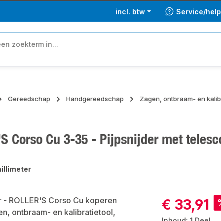
incl. btw
Service/hel
Gereedschap
Handgereedschap
Zagen, ontbraam- en kali
 Corso Cu 3-35 - Pijpsnijder met telesc
illimeter
ngalerij overslaan
Verkoopprijs:
€ 33,91
Inhoud:
1 Deel