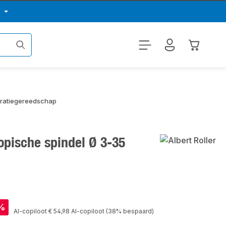
p
Winkelwa
bratiegereedschap
opische spindel Ø 3-35
%
Normale prijs:
AI-copiloot
€ 54,98
AI-copiloot
(38% bespaard)