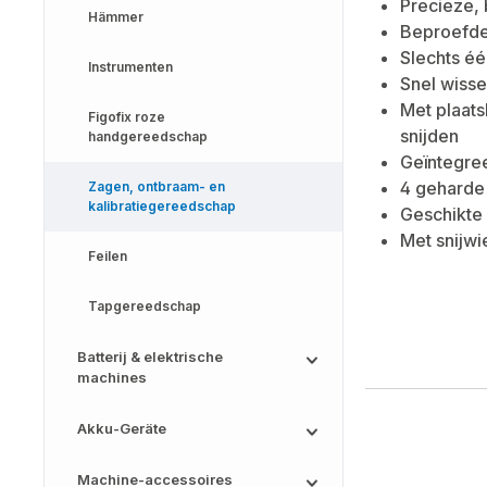
Precieze, 
Hämmer
Beproefde 
Slechts éé
Instrumenten
Snel wisse
Met plaats
Figofix roze
snijden
handgereedschap
Geïntegre
4 geharde 
Zagen, ontbraam- en
kalibratiegereedschap
Geschikte 
Met snijwie
Feilen
Tapgereedschap
Batterij & elektrische
machines
Akku-Geräte
Machine-accessoires