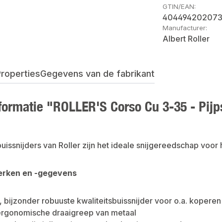
GTIN/EAN:
40449420207
Manufacturer:
Albert Roller
roperties
Gegevens van de fabrikant
formatie "ROLLER'S Corso Cu 3-35 - Pijp
issnijders van Roller zijn het ideale snijgereedschap voor 
rken en -gegevens
bijzonder robuuste kwaliteitsbuissnijder voor o.a. kopere
ergonomische draaigreep van metaal