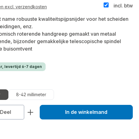
incl. btw
 en excl. verzendkosten
name robuuste kwaliteitspijpsnijder voor het scheiden
eidingen, enz.
omisch roterende handgreep gemaakt van metaal
nde, bijzonder gemakkelijke telescopische spindel
e buisomtvent
r, levertijd 6-7 dagen
r
8-42 millimeter
veelheid: Voer de gewenste hoeveelhei
Deel
In de winkelmand