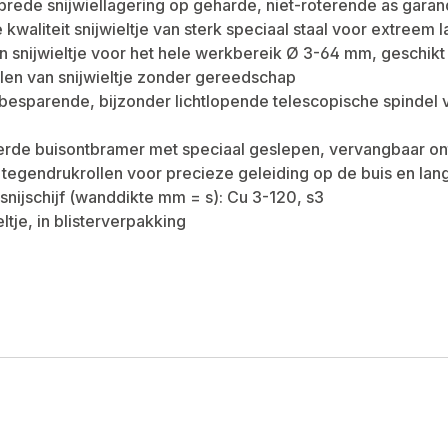
brede snijwiellagering op geharde, niet-roterende as gara
kwaliteit snijwieltje van sterk speciaal staal voor extreem
n snijwieltje voor het hele werkbereik Ø 3-64 mm, geschikt
len van snijwieltje zonder gereedschap
besparende, bijzonder lichtlopende telescopische spindel
erde buisontbramer met speciaal geslepen, vervangbaar 
tegendrukrollen voor precieze geleiding op de buis en lan
snijschijf (wanddikte mm = s): Cu 3-120, s3
ltje, in blisterverpakking