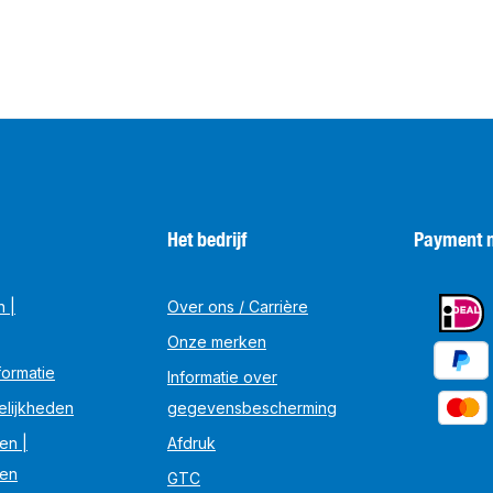
Het bedrijf
Payment 
n |
Over ons / Carrière
Onze merken
ormatie
Informatie over
elijkheden
gegevensbescherming
en |
Afdruk
en
GTC