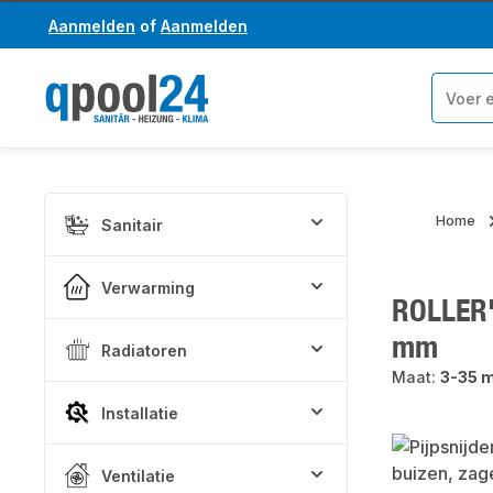
Aanmelden
of
Aanmelden
a naar de hoofdinhoud
Ga naar de zoekopdracht
Home
Sanitair
Verwarming
ROLLER'S
mm
Radiatoren
Maat:
3-35 m
Installatie
Afbeeldinge
Ventilatie