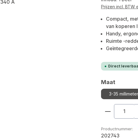
Prijzen incl. BTW
Compact, met 
van koperen l
Handy, ergon
Ruimte -redde
Geïntegreerd
Direct leverbaa
Selecteer
Maat
3-35 millimete
Producthoe
Productnummer:
202743