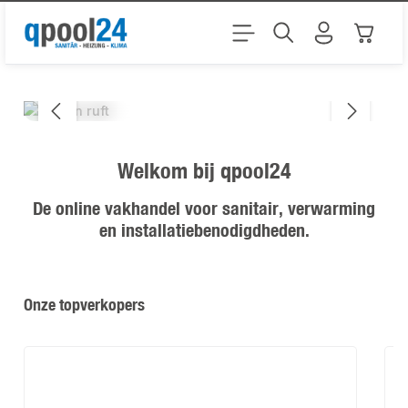
Ga naar de hoofdinhoud
De tuin roept! Ontdek
Winkel
ons tuinassortiment!
Afbeeldingengalerij overslaan
De tuin roept! Ontdek ons tuinassortiment!
Welkom bij qpool24
De online vakhandel voor sanitair, verwarming
en installatiebenodigdheden.
Productgalerij overslaan
Onze topverkopers