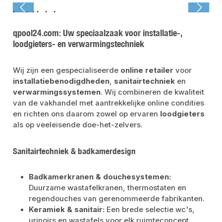
Laatst bekeken:
qpool24.com: Uw speciaalzaak voor installatie-,
loodgieters- en verwarmingstechniek
Wij zijn een gespecialiseerde
online retailer
voor
installatiebenodigdheden
,
sanitairtechniek
en
verwarmingssystemen
. Wij combineren de kwaliteit
van de vakhandel met aantrekkelijke online condities
en richten ons daarom zowel op ervaren
loodgieters
als op veeleisende doe-het-zelvers.
Sanitairtechniek & badkamerdesign
Badkamerkranen & douchesystemen:
Duurzame wastafelkranen, thermostaten en
regendouches van gerenommeerde fabrikanten.
Keramiek & sanitair:
Een brede selectie wc's,
urinoirs en wastafels voor elk ruimteconcept.