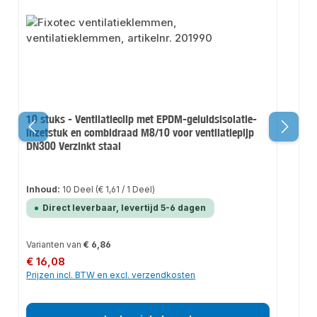
10 stuks - Ventilatieclip met EPDM-geluidsisolatie-
Ve
inzetstuk en combidraad M8/10 voor ventilatiepijp
7
DN300 Verzinkt staal
Inhoud:
10 Deel
(€ 1,61 / 1 Deel)
Direct leverbaar, levertijd 5-6 dagen
Varianten van
€ 6,86
Va
Normale prijs:
Nor
€ 16,08
€
Prijzen incl. BTW en excl. verzendkosten
Pr