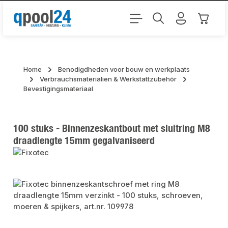
Ga naar de hoofdinhoud
Winkel
Home
Benodigdheden voor bouw en werkplaats
Verbrauchsmaterialien & Werkstattzubehör
Bevestigingsmateriaal
100 stuks - Binnenzeskantbout met sluitring M8
draadlengte 15mm gegalvaniseerd
Afbeeldingengalerij overslaan