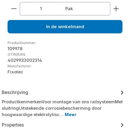
Producthoeveelheid: Voer de gewenste hoeveelhe
Pak
In de winkelmand
Productnummer:
109978
GTIN/EAN:
4029933002314
Manufacturer:
Fixotec
Beschrijving
ProductkenmerkenVoor montage van ons railsysteemMet
sluitringUitstekende corrosiebescherming door
hoogwaardige elektrolytisc…
Meer
Properties