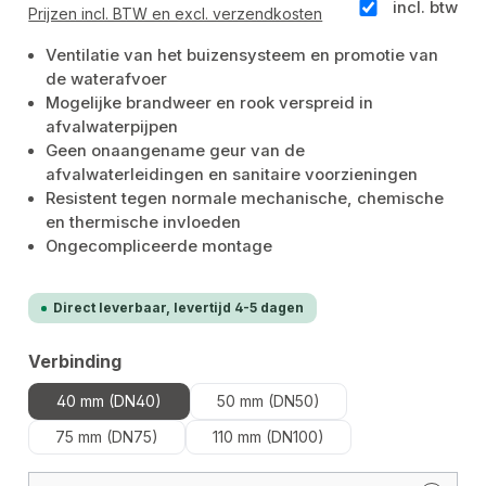
incl. btw
Prijzen incl. BTW en excl. verzendkosten
Ventilatie van het buizensysteem en promotie van
de waterafvoer
Mogelijke brandweer en rook verspreid in
afvalwaterpijpen
Geen onaangename geur van de
afvalwaterleidingen en sanitaire voorzieningen
Resistent tegen normale mechanische, chemische
en thermische invloeden
Ongecompliceerde montage
Direct leverbaar, levertijd 4-5 dagen
Selecteer
Verbinding
40 mm (DN40)
50 mm (DN50)
75 mm (DN75)
110 mm (DN100)