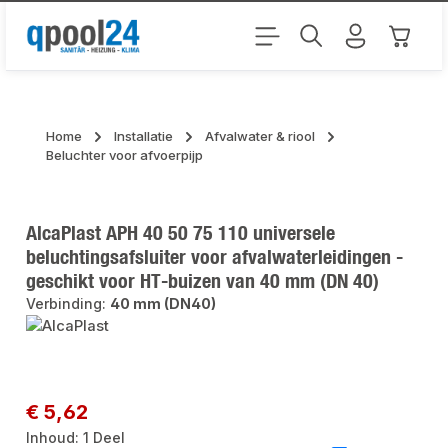
Ga naar de hoofdinhoud
Winkel
Home
Installatie
Afvalwater & riool
Beluchter voor afvoerpijp
AlcaPlast APH 40 50 75 110 universele
beluchtingsafsluiter voor afvalwaterleidingen -
geschikt voor HT-buizen van 40 mm (DN 40)
Verbinding:
40 mm (DN40)
Afbeeldingengalerij overslaan
Normale prijs:
€ 5,62
Inhoud:
1 Deel