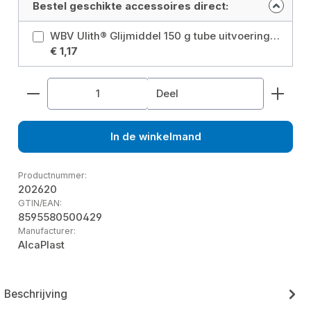
Bestel geschikte accessoires direct:
WBV Ulith® Glijmiddel 150 g tube uitvoering: Tube van 150 gram
€ 1,17
Producthoeveelheid: Voer de gewenste hoeveelhe
Deel
In de winkelmand
Productnummer:
202620
GTIN/EAN:
8595580500429
Manufacturer:
AlcaPlast
Beschrijving