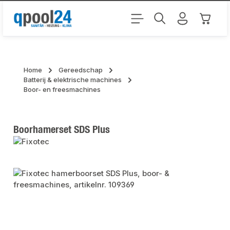
Ga naar de hoofdinhoud
Winkel
Home
Gereedschap
Batterij & elektrische machines
Boor- en freesmachines
Boorhamerset SDS Plus
Afbeeldingengalerij overslaan