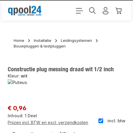
Ga naar de hoofdinhoud
Winkel
Home
Installatie
Leidingsystemen
Bouwpluggen & testpluggen
Constructie plug messing draad wit 1/2 inch
Kleur:
wit
Afbeeldingengalerij overslaan
Normale prijs:
€ 0,96
Inhoud:
1 Deel
incl. btw
Prijzen incl. BTW en excl. verzendkosten