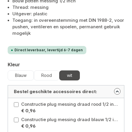
Bouw potten messing 1/2 inch
Thread: messing
Uitgever: plastic
Toegang: in overeenstemming met DIN 1988-2, voor
pushen, ventileren en spoelen, permanent gebruik
mogelijk
Direct leverbaar, levertijd 6-7 dagen
Selecteer
Kleur
Blauw
Rood
wit
Bestel geschikte accessoires direct:
Constructie plug messing draad rood 1/2 inch Kleur: Rood
€ 0,96
Constructie plug messing draad blauw 1/2 inch Kleur: Blauw
€ 0,96