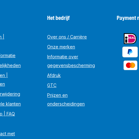
Het bedrijf
Payment 
n |
Over ons / Carrière
Onze merken
ormatie
Informatie over
elijkheden
gegevensbescherming
en |
Afdruk
en
GTC
rwijdering
Prijzen en
le klanten
onderscheidingen
lp | FAQ
act met