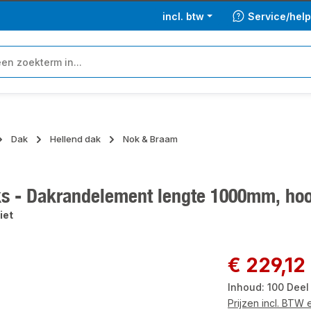
incl. btw
Service/hel
Dak
Hellend dak
Nok & Braam
ks - Dakrandelement lengte 1000mm, hoo
iet
ngalerij overslaan
Normale prijs:
€ 229,12
Inhoud:
100 Dee
Prijzen incl. BTW