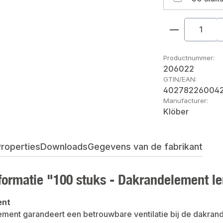
Producthoe
Productnummer:
206022
GTIN/EAN:
40278226004
Manufacturer:
Klöber
roperties
Downloads
Gegevens van de fabrikant
formatie "100 stuks - Dakrandelement l
ent
ment garandeert een betrouwbare ventilatie bij de dakran