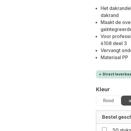
Het dakrande
dakrand
Maakt de ove
geïntegreerd
Voor professi
4108 deel 3
Vervangt onder
Materiaal PP
Direct leverbaa
Selecteer
Kleur
Rood
a
Bestel gesch