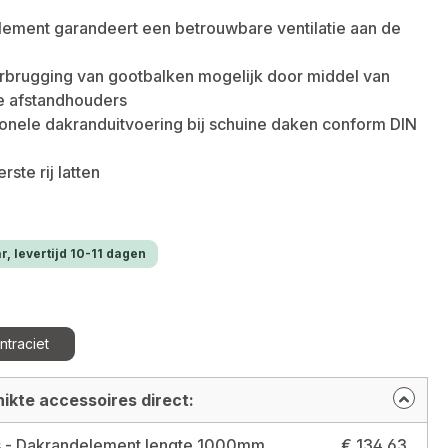
lement garandeert een betrouwbare ventilatie aan de
rbrugging van gootbalken mogelijk door middel van
e afstandhouders
onele dakranduitvoering bij schuine daken conform DIN
ste rij latten
r, levertijd 10-11 dagen
ntraciet
ikte accessoires direct:
50 stuks - Dakrandelement lengte 1000mm met kam 60mm, antraciet Kleur: antraciet
€ 134,63