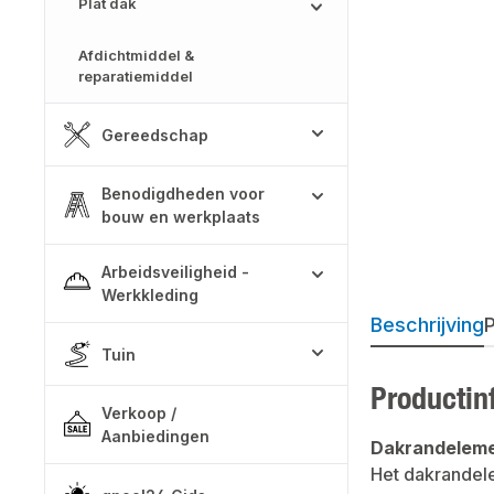
Plat dak
Afdichtmiddel &
reparatiemiddel
Gereedschap
Benodigdheden voor
bouw en werkplaats
Arbeidsveiligheid -
Werkkleding
Beschrijving
P
Tuin
Productin
Verkoop /
Aanbiedingen
Dakrandelem
Het dakrandele