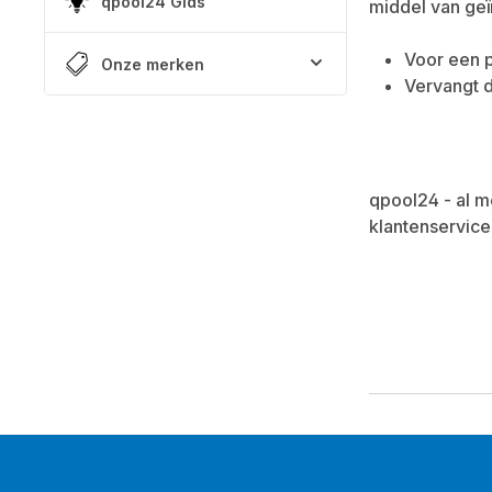
qpool24 Gids
middel van ge
Voor een 
Onze merken
Vervangt d
qpool24 - al m
klantenservice