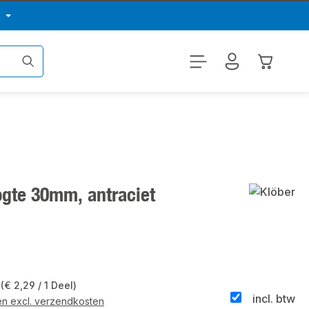
p
Winkelwa
gte 30mm, antraciet
l
(€ 2,29 / 1 Deel)
incl. btw
 en excl. verzendkosten