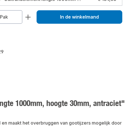
veelheid: Voer de gewenste hoeveelhei
Pak
In de winkelmand
29
engte 1000mm, hoogte 30mm, antraciet"
d en maakt het overbruggen van gootijzers mogelijk door