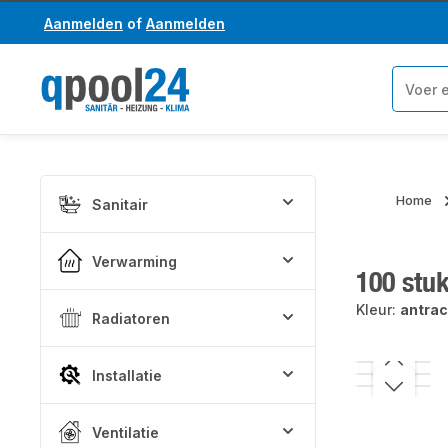
Aanmelden
of
Aanmelden
a naar de hoofdinhoud
Ga naar de zoekopdracht
Home
Sanitair
Verwarming
100 stu
Kleur:
antrac
Radiatoren
Afbeeldinge
Installatie
Ventilatie