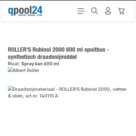
Ga naar de hoofdinhoud
Winkel
ROLLER'S Rubinol 2000 600 ml spuitbus -
synthetisch draadsnijmiddel
Maat:
Spray kan 600 ml
Afbeeldingengalerij overslaan