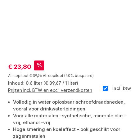
Verkoopprijs:
%
€ 23,80
Normale prijs:
AI-copiloot
€ 39,96
AI-copiloot
(40% bespaard)
Inhoud:
0.6 liter
(€ 39,67 / 1 liter)
incl. btw
Prijzen incl. BTW en excl. verzendkosten
Volledig in water oplosbaar schroefdraadsneden,
vooral voor drinkwaterleidingen
Voor alle materialen -synthetische, minerale olie -
vrij, ethanol -vrij
Hoge smering en koeleffect - ook geschikt voor
zagenmetalen