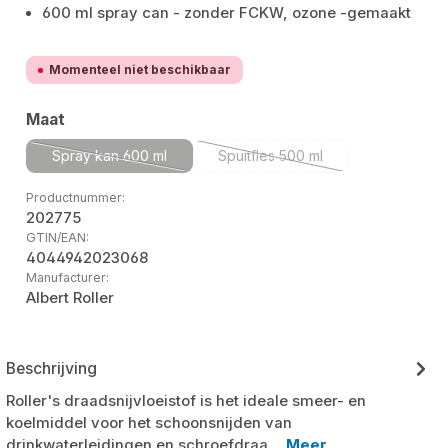
600 ml spray can - zonder FCKW, ozone -gemaakt
Momenteel niet beschikbaar
Selecteer
Maat
Spray kan 600 ml
Spuitfles 500 ml
(Deze optie is momenteel niet beschikbaar.)
(Deze optie is momenteel niet
Productnummer:
202775
GTIN/EAN:
4044942023068
Manufacturer:
Albert Roller
Beschrijving
Roller's draadsnijvloeistof is het ideale smeer- en
koelmiddel voor het schoonsnijden van
drinkwaterleidingen en schroefdraa…
Meer