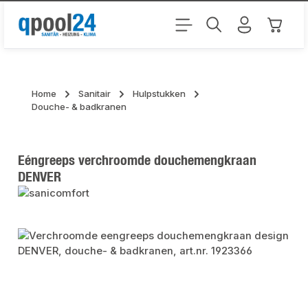
Ga naar de hoofdinhoud
Winkel
Home
Sanitair
Hulpstukken
Douche- & badkranen
Eéngreeps verchroomde douchemengkraan
DENVER
Afbeeldingengalerij overslaan