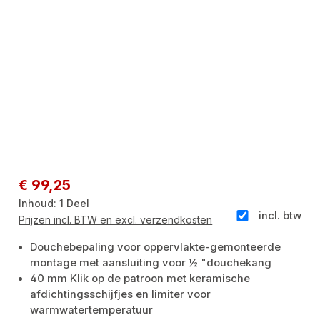
Normale prijs:
€ 99,25
Inhoud:
1 Deel
incl. btw
Prijzen incl. BTW en excl. verzendkosten
Douchebepaling voor oppervlakte-gemonteerde
montage met aansluiting voor ½ "douchekang
40 mm Klik op de patroon met keramische
afdichtingsschijfjes en limiter voor
warmwatertemperatuur