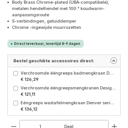
Body Brass Chrome-plated (UBA-compatibele),
metalen hendelhendel met 100 ° koudwarm-
aanpassingsroute
S-verbindingen, geluiddemper
Chrome -ingewijde muurrozetten
Direct leverbaar, levertijd 8-9 dagen
Bestel geschikte accessoires direct:
Verchroomde ééngreeps badmengkraan DENVER
€ 126,29
Verchroomde ééngreepsmengkranen Design DENVER met draaibare gebogen uitloop
€ 121,11
Eéngreeps wastafelmengkraan Denver serie hoogglans verchroomd met excentrische metalen afvoergarnituur voor ééngatsmontage uitvoering: Mixer High-tuit van één lever
€ 136,12
Producthoeveelheid: Voer de gewenste hoeveelhe
Deel