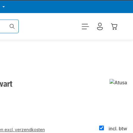
p
Winkelwa
wart
incl. btw
 en excl. verzendkosten