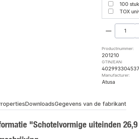
Producthoe
Productnummer:
201210
GTIN/EAN:
40299330453
Manufacturer:
Atusa
roperties
Downloads
Gegevens van de fabrikant
formatie "Schotelvormige uiteinden 26,