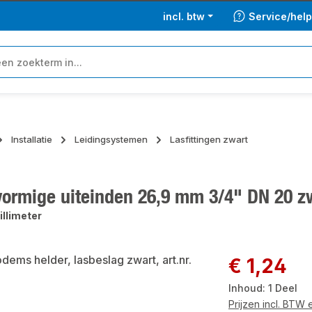
incl. btw
Service/hel
Installatie
Leidingsystemen
Lasfittingen zwart
vormige uiteinden 26,9 mm 3/4" DN 20 z
illimeter
ngalerij overslaan
Normale prijs:
€ 1,24
Inhoud:
1 Deel
Prijzen incl. BTW