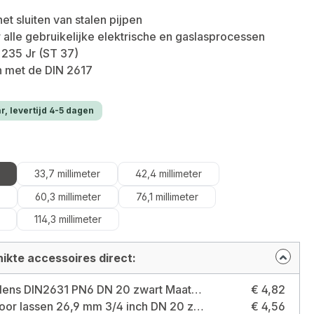
et sluiten van stalen pijpen
 alle gebruikelijke elektrische en gaslasprocessen
 235 Jr (ST 37)
 met de DIN 2617
r, levertijd 4-5 dagen
33,7 millimeter
42,4 millimeter
60,3 millimeter
76,1 millimeter
114,3 millimeter
ikte accessoires direct:
Lashalsflens DIN2631 PN6 DN 20 zwart Maat: DN 20
€ 4,82
T-stuk voor lassen 26,9 mm 3/4 inch DN 20 zwart Maat: 26,9 millimeter
€ 4,56