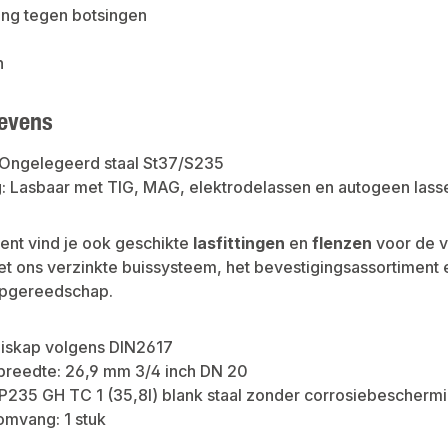
ng tegen botsingen
n
evens
 Ongelegeerd staal St37/S235
: Lasbaar met TIG, MAG, elektrodelassen en autogeen lass
ment vind je ook geschikte
lasfittingen
en
flenzen
voor de ve
 ons verzinkte buissysteem, het bevestigingsassortiment en
ijpgereedschap.
uiskap volgens DIN2617
breedte: 26,9 mm 3/4 inch DN 20
 P235 GH TC 1 (35,8I) blank staal zonder corrosiebescherm
omvang: 1 stuk