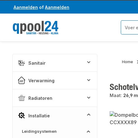
Aanmelden
of
Aanmelden
a naar de hoofdinhoud
Ga naar de zoekopdracht
Home
Sanitair
Verwarming
Schotel
Maat:
26,9 m
Radiatoren
Afbeeldinge
Installatie
Leidingsystemen