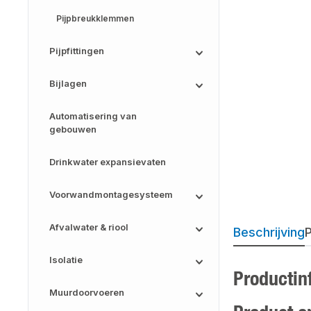
Pijpbreukklemmen
Pijpfittingen
Bijlagen
Automatisering van
gebouwen
Drinkwater expansievaten
Voorwandmontagesysteem
Afvalwater & riool
Beschrijving
P
Isolatie
Productin
Muurdoorvoeren