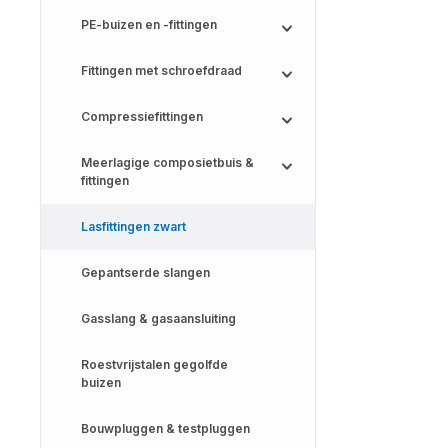
PE-buizen en -fittingen
Fittingen met schroefdraad
Compressiefittingen
Meerlagige composietbuis &
fittingen
Lasfittingen zwart
Gepantserde slangen
Gasslang & gasaansluiting
Roestvrijstalen gegolfde
buizen
Bouwpluggen & testpluggen