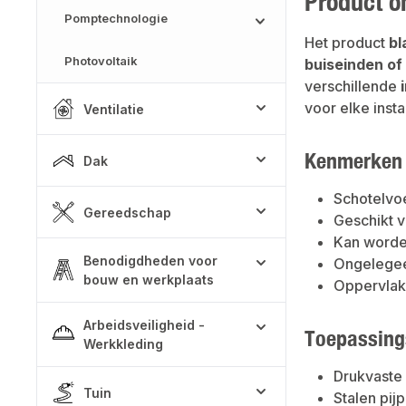
Product o
Pomptechnologie
Het product
bl
Photovoltaik
buiseinden of
verschillende
voor elke instal
Ventilatie
Kenmerken
Dak
Schotelvoe
Gereedschap
Geschikt v
Kan worden
Benodigdheden voor
Ongelegeer
bouw en werkplaats
Oppervlak 
Arbeidsveiligheid -
Toepassing
Werkkleding
Drukvaste 
Tuin
Stalen pij