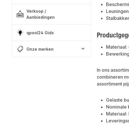
Beschermi
Leuningen
Verkoop /
Aanbiedingen
Stalbakke
qpool24 Gids
Productgeg
Materiaal:
Onze merken
Bewerking
In ons assorti
combineren met
assortiment p
Gelaste b
Nominale 
Materiaal:
Leverings