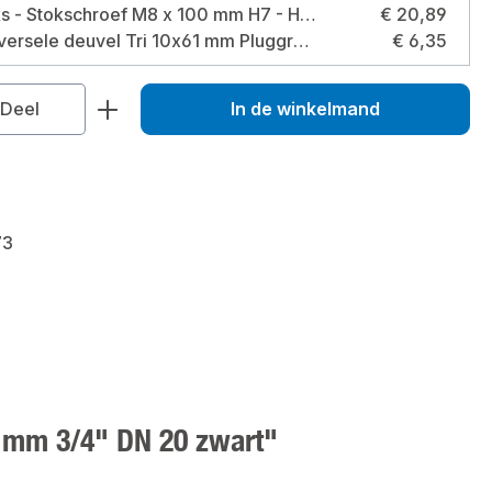
100 stuks - Stokschroef M8 x 100 mm H7 - H8 gegalvaniseerd Maat: M8 x 100 mm
€ 20,89
TOX universele deuvel Tri 10x61 mm Pluggrootte: 10x61 millimeter / type: doos
€ 6,35
veelheid: Voer de gewenste hoeveelhei
Deel
In de winkelmand
73
9 mm 3/4" DN 20 zwart"