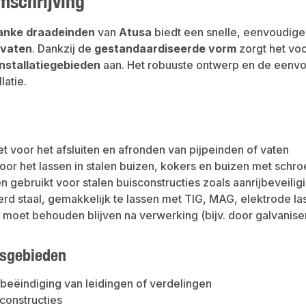
mschrijving
anke draadeinden
van
Atusa
biedt een snelle, eenvoudige 
 vaten
. Dankzij de
gestandaardiseerde vorm
zorgt het voo
installatiegebieden
aan. Het robuuste ontwerp en de eenvo
latie.
t voor het afsluiten en afronden van pijpeinden of vaten
oor het lassen in stalen buizen, kokers en buizen met schr
 gebruikt voor stalen buisconstructies zoals aanrijbeveilig
d staal, gemakkelijk te lassen met TIG, MAG, elektrode la
moet behouden blijven na verwerking (bijv. door galvanise
sgebieden
beëindiging van leidingen of verdelingen
pconstructies