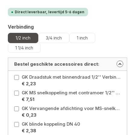
Direct leverbaar, levertijd 5-6 dagen
Selecteer
Verbinding
1/2 inch
3/4 inch
1 inch
1 1/4 inch
Bestel geschikte accessoires direct:
GK Draadstuk met binnendraad 1/2'' Verbinding: 1/2 inch
€ 2,23
GK MS snelkoppeling met contramoer 1/2'' Verbinding: 1/2 inch
€ 7,51
GK Vervangende afdichting voor MS-snelkoppeling
€ 0,23
GK blinde koppeling DN 40
€ 2,38