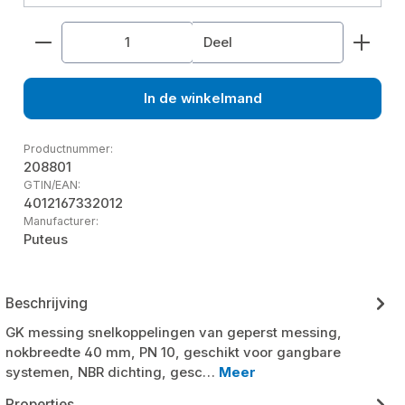
Producthoeveelheid: Voer de gewenste hoeveelhe
Deel
In de winkelmand
Productnummer:
208801
GTIN/EAN:
4012167332012
Manufacturer:
Puteus
Beschrijving
GK messing snelkoppelingen van geperst messing,
nokbreedte 40 mm, PN 10, geschikt voor gangbare
systemen, NBR dichting, gesc…
Meer
Properties