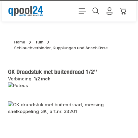
Ga naar de hoofdinhoud
Winkel
Home
Tuin
Schlauchverbinder, Kupplungen und Anschlüsse
GK Draadstuk met buitendraad 1/2''
Verbinding:
1/2 inch
Afbeeldingengalerij overslaan